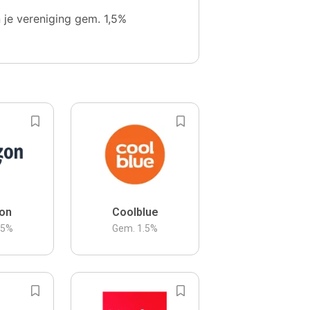
n je vereniging gem. 1,5%
on
Coolblue
.5
%
Gem.
1.5
%