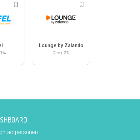
el
Lounge by Zalando
.1
%
Gem.
2
%
DASHBOARD
contactpersonen