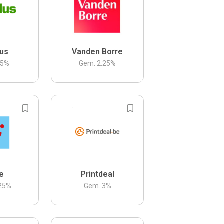
us
Vanden Borre
.5
%
Gem.
2.25
%
be
Printdeal
25
%
Gem.
3
%