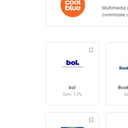
Multimedia 
commissie 
bol
Boo
Gem.
1.5
%
G