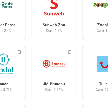
er Parcs
Sunweb Zon
Zoopl
m.
2.4
%
Gem.
1.5
%
Gem.
1
andal
JM-Bruneau
Tui.
m.
3.75
%
Gem.
2.62
%
Gem.
2.