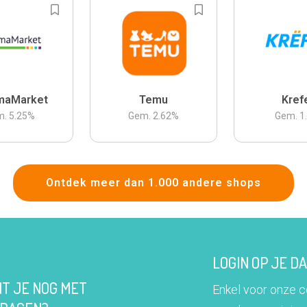
maMarket
Temu
Kref
m.
5.25
%
Gem.
2.62
%
Gem.
1
Ontdek meer dan 1.000 andere shops
LOGIN OP JE 
IT JE NOG MET
Enkel voor onze 