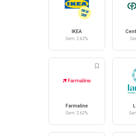
IKEA
Cent
Gem.
2.62
%
Ge
Farmaline
L
Gem.
2.62
%
Ge