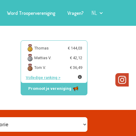
NL
Word Troopervereniging
Vragen?
Thomas
€ 144,03
Mattias V.
€ 42,12
Tom V.
€ 36,49
Volledige ranking
>
Promoot je vereniging