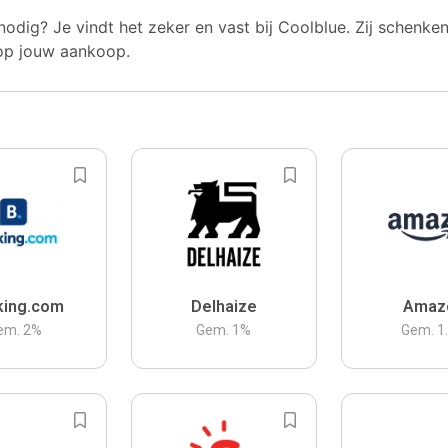
nodig? Je vindt het zeker en vast bij Coolblue. Zij schenke
op jouw aankoop.
king.com
Delhaize
Amaz
em.
2
%
Gem.
1
%
Gem.
1