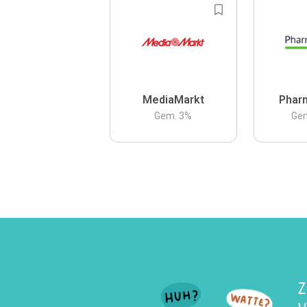
MediaMarkt
Phar
Gem.
3
%
Ge
Z