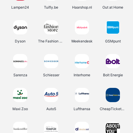
Lampen24
Tuifly.be
Haarshop.nl
Out at Home
Dyson
The Fashion Store
Weekendesk
GSMpunt
Sarenza
Schiesser
Interhome
Bolt Energie
Maxi Zoo
Auto5
Lufthansa
CheapTickets.be