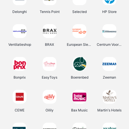
Delonghi
Tennis Point
Selected
HP Store
Ventilatieshop
BRAX
European Sleeper
Centrum Voor Avondonderwijs
Bonprix
EasyToys
Boerenbed
Zeeman
CEWE
Oilily
Bax Music
Martin's Hotels