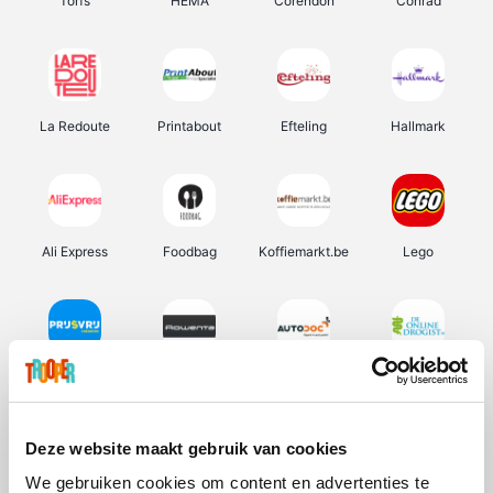
Torfs
HEMA
Corendon
Conrad
La Redoute
Printabout
Efteling
Hallmark
Ali Express
Foodbag
Koffiemarkt.be
Lego
Prijsvrij
Rowenta
Autodoc
De Online Drogist
Deze website maakt gebruik van cookies
We gebruiken cookies om content en advertenties te