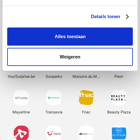
Shein
Bergfreunde
Pazzox
Smartwatchbanden
Details tonen
Alles toestaan
Manutan
Get Your Guide
Wijnbeurs.be
HBM Machines
Weigeren
YourSurprise.be
Sunparks
Maisons du Monde
Plein
Mayerline
Transavia
Fnac
Beauty Plaza