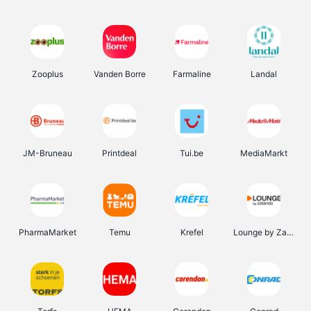
Zooplus
Vanden Borre
Farmaline
Landal
JM-Bruneau
Printdeal
Tui.be
MediaMarkt
PharmaMarket
Temu
Krefel
Lounge by Zalando