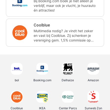
Bij Booking.com boek je niet alleen je
verblijf, maar ook je vlucht, je huurauto
én attracties!
Coolblue
Multimedia nodig? Je vindt het zeker
en vast bij Coolblue. Zij schenken je
vereniging gem. 1,5% commissie op
jouw aankoop.
bol
Booking.com
Delhaize
Amazon
Coolblue
IKEA
Center Parcs
Sunweb Zon