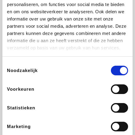
Vidaxl
Lampenlicht.be
Plopsa
Adidas
personaliseren, om functies voor social media te bieden
en om ons websiteverkeer te analyseren. Ook delen we
informatie over uw gebruik van onze site met onze
partners voor social media, adverteren en analyse. Deze
partners kunnen deze gegevens combineren met andere
Hotels.com
All Accor
Medpets.be
Brussels Airlines
informatie die u aan ze heeft verstrekt of die ze hebben
verzameld op basis van uw gebruik van hun services.
Toestemmingsselectie
Noodzakelijk
DectDirect
ZEB
Wondr.Care
Disneyland Paris
Voorkeuren
Wijnvoordeel.be
EuroGifts
Ibood
SupraBazar
Statistieken
Marketing