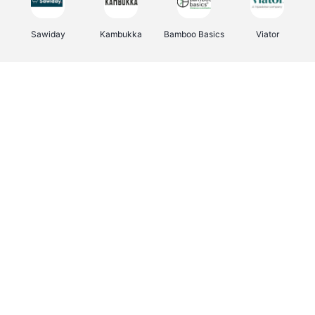
Sawiday
Kambukka
Bamboo Basics
Viator
Deurklinkenshop
Samsonite
Vertbaudet
OTTO Office
Energie.be
Joybuy
Groepen.be
Name It
Albelli.be
Borgerhoff & Lamberigts
Myprotein
JBL