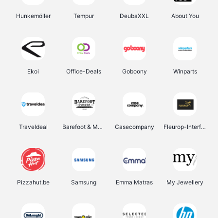
Hunkemöller
Tempur
DeubaXXL
About You
Ekoi
Office-Deals
Goboony
Winparts
Traveldeal
Barefoot & More
Casecompany
Fleurop-Interflora
Pizzahut.be
Samsung
Emma Matras
My Jewellery