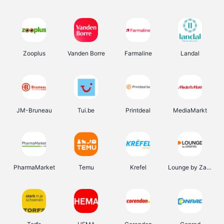
Zooplus
Vanden Borre
Farmaline
Landal
JM-Bruneau
Tui.be
Printdeal
MediaMarkt
PharmaMarket
Temu
Krefel
Lounge by Zalando