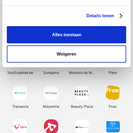
Shein
Get Your Guide
Bergfreunde
Pazzox
Details tonen
Alles toestaan
Smartwatchbanden
Manutan
Wijnbeurs.be
HBM Machines
Weigeren
YourSurprise.be
Sunparks
Maisons du Monde
Plein
Transavia
Mayerline
Beauty Plaza
Fnac