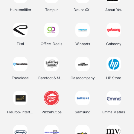
Hunkemöller
Tempur
DeubaXXL
About You
Ekoi
Office-Deals
Winparts
Goboony
Traveldeal
Barefoot & More
Casecompany
HP Store
Fleurop-Interflora
Pizzahut.be
Samsung
Emma Matras