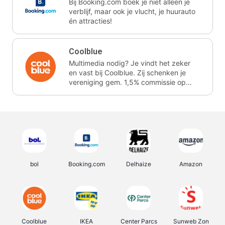
Bij Booking.com boek je niet alleen je
verblijf, maar ook je vlucht, je huurauto
én attracties!
Coolblue
Multimedia nodig? Je vindt het zeker
en vast bij Coolblue. Zij schenken je
vereniging gem. 1,5% commissie op
jouw aankoop.
bol
Booking.com
Delhaize
Amazon
Coolblue
IKEA
Center Parcs
Sunweb Zon