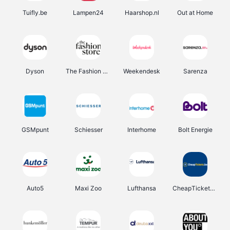
Tuifly.be
Lampen24
Haarshop.nl
Out at Home
Dyson
The Fashion Store
Weekendesk
Sarenza
GSMpunt
Schiesser
Interhome
Bolt Energie
Auto5
Maxi Zoo
Lufthansa
CheapTickets.be