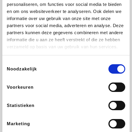
Vidaxl
Plopsa
Lampenlicht.be
Adidas
personaliseren, om functies voor social media te bieden
en om ons websiteverkeer te analyseren. Ook delen we
informatie over uw gebruik van onze site met onze
partners voor social media, adverteren en analyse. Deze
partners kunnen deze gegevens combineren met andere
Hotels.com
All Accor
Brussels Airlines
Medpets.be
informatie die u aan ze heeft verstrekt of die ze hebben
verzameld op basis van uw gebruik van hun services.
Toestemmingsselectie
Noodzakelijk
DectDirect
Wijnvoordeel.be
Wondr.Care
ZEB
Voorkeuren
Disneyland Paris
EuroGifts
Ibood
SupraBazar
Statistieken
Marketing