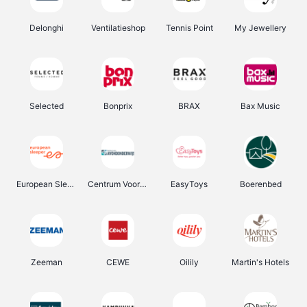
Delonghi
Ventilatieshop
Tennis Point
My Jewellery
Selected
Bonprix
BRAX
Bax Music
European Sleeper
Centrum Voor Avondonderwijs
EasyToys
Boerenbed
Zeeman
CEWE
Oilily
Martin's Hotels