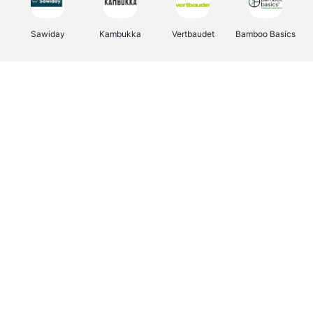
Sawiday
Kambukka
Vertbaudet
Bamboo Basics
Viator
Deurklinkenshop
Samsonite
OTTO Office
Energie.be
Groepen.be
Name It
Albelli.be
Joybuy
Borgerhoff & Lamberigts
Myprotein
JBL