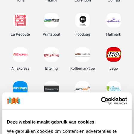
Torfs
HEMA
Corendon
Conrad
La Redoute
Printabout
Foodbag
Hallmark
Ali Express
Efteling
Koffiemarkt.be
Lego
Prijsvrij
Rowenta
Autodoc
De Online Drogist
Deze website maakt gebruik van cookies
We gebruiken cookies om content en advertenties te