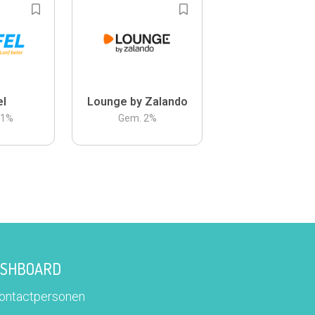
el
Lounge by Zalando
.1
%
Gem.
2
%
DASHBOARD
contactpersonen