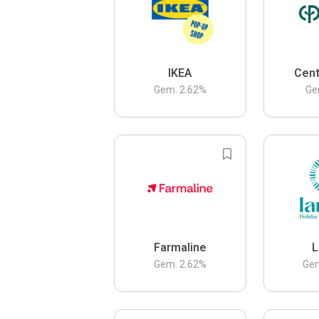
IKEA
Cent
Gem.
2.62
%
Ge
Farmaline
L
Gem.
2.62
%
Ge