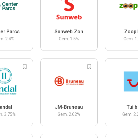
er Parcs
Sunweb Zon
Zoopl
m.
2.4
%
Gem.
1.5
%
Gem.
1
andal
JM-Bruneau
Tui.
m.
3.75
%
Gem.
2.62
%
Gem.
2.