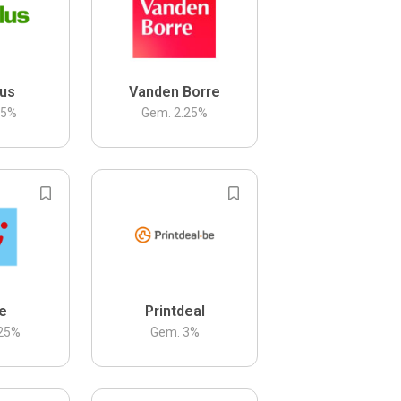
us
Vanden Borre
.5
%
Gem.
2.25
%
be
Printdeal
25
%
Gem.
3
%