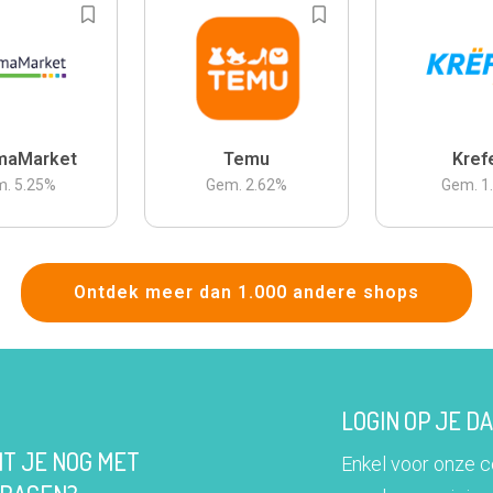
maMarket
Temu
Kref
m.
5.25
%
Gem.
2.62
%
Gem.
1
Ontdek meer dan 1.000 andere shops
LOGIN OP JE 
IT JE NOG MET
Enkel voor onze 