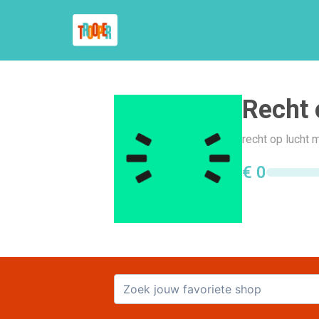
Recht 
recht op lucht 
€ 0