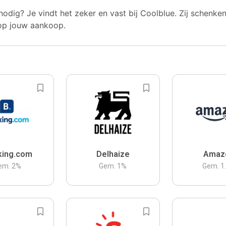
nodig? Je vindt het zeker en vast bij Coolblue. Zij schenke
op jouw aankoop.
king.com
Delhaize
Amaz
em.
2
%
Gem.
1
%
Gem.
1