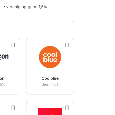
n je vereniging gem. 1,5%
on
Coolblue
.5
%
Gem.
1.5
%