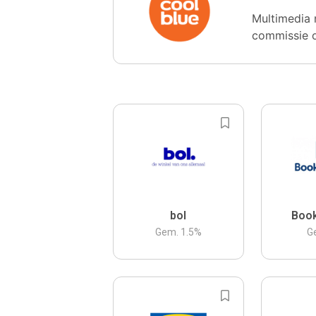
Multimedia 
commissie 
bol
Boo
Gem.
1.5
%
G