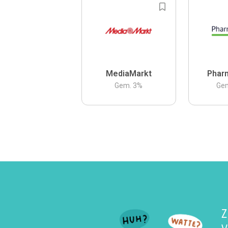
MediaMarkt
Phar
Gem.
3
%
Ge
Z