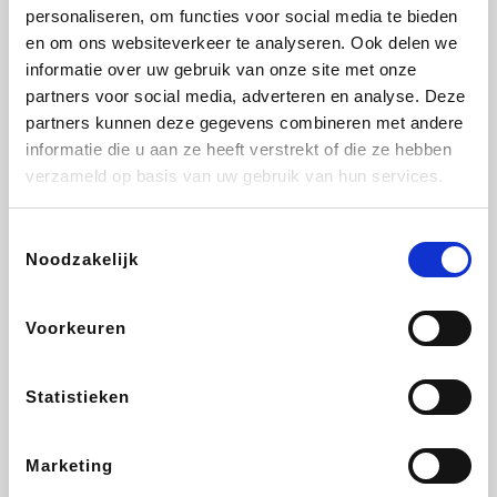
Vidaxl
Plopsa
Lampenlicht.be
Adidas
personaliseren, om functies voor social media te bieden
en om ons websiteverkeer te analyseren. Ook delen we
informatie over uw gebruik van onze site met onze
partners voor social media, adverteren en analyse. Deze
partners kunnen deze gegevens combineren met andere
Hotels.com
All Accor
Brussels Airlines
Medpets.be
informatie die u aan ze heeft verstrekt of die ze hebben
verzameld op basis van uw gebruik van hun services.
Toestemmingsselectie
Noodzakelijk
DectDirect
Wijnvoordeel.be
Wondr.Care
ZEB
Voorkeuren
Disneyland Paris
EuroGifts
Ibood
SupraBazar
Statistieken
Marketing