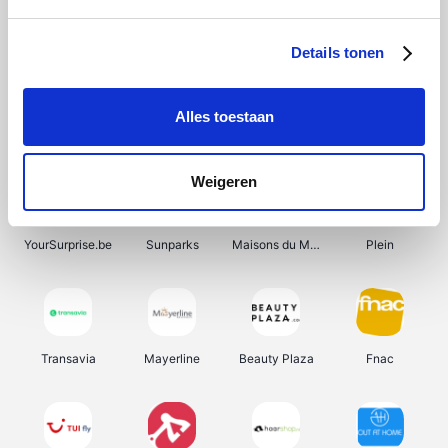
Shein
Get Your Guide
Bergfreunde
Pazzox
Details tonen
Alles toestaan
Smartwatchbanden
Manutan
Wijnbeurs.be
HBM Machines
Weigeren
YourSurprise.be
Sunparks
Maisons du Monde
Plein
Transavia
Mayerline
Beauty Plaza
Fnac