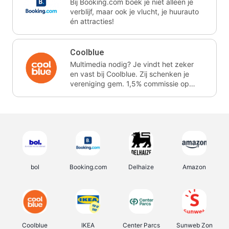
Bij Booking.com boek je niet alleen je
verblijf, maar ook je vlucht, je huurauto
én attracties!
Coolblue
Multimedia nodig? Je vindt het zeker
en vast bij Coolblue. Zij schenken je
vereniging gem. 1,5% commissie op
jouw aankoop.
bol
Booking.com
Delhaize
Amazon
Coolblue
IKEA
Center Parcs
Sunweb Zon