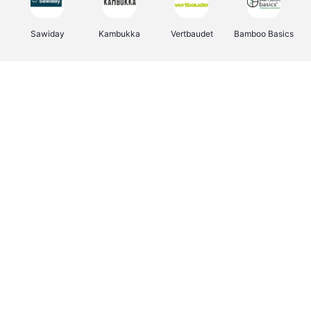
Sawiday
Kambukka
Vertbaudet
Bamboo Basics
Viator
Deurklinkenshop
Samsonite
OTTO Office
Energie.be
Groepen.be
Name It
Albelli.be
Joybuy
Borgerhoff & Lamberigts
Myprotein
JBL