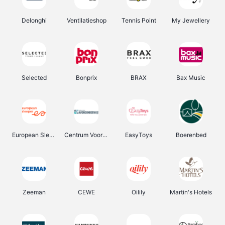
Delonghi
Ventilatieshop
Tennis Point
My Jewellery
Selected
Bonprix
BRAX
Bax Music
European Sleeper
Centrum Voor Avondonderwijs
EasyToys
Boerenbed
Zeeman
CEWE
Oilily
Martin's Hotels