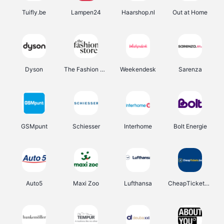
Tuifly.be
Lampen24
Haarshop.nl
Out at Home
Dyson
The Fashion Store
Weekendesk
Sarenza
GSMpunt
Schiesser
Interhome
Bolt Energie
Auto5
Maxi Zoo
Lufthansa
CheapTickets.be