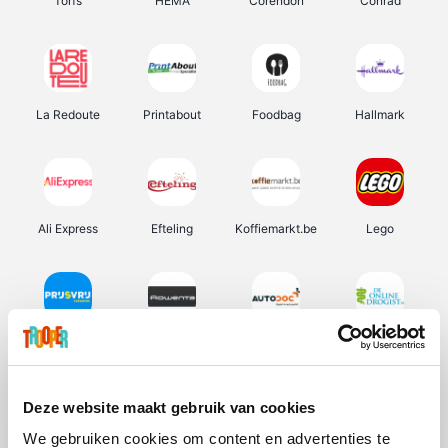
Torfs
HEMA
Corendon
Conrad
La Redoute
Printabout
Foodbag
Hallmark
Ali Express
Efteling
Koffiemarkt.be
Lego
Prijsvrij
Rowenta
Autodoc
De Online Drogist
Deze website maakt gebruik van cookies
We gebruiken cookies om content en advertenties te