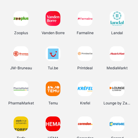
Zooplus
Vanden Borre
Farmaline
Landal
JM-Bruneau
Tui.be
Printdeal
MediaMarkt
PharmaMarket
Temu
Krefel
Lounge by Zalando