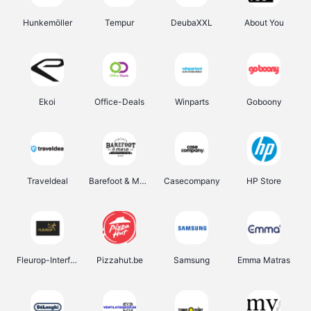
Hunkemöller
Tempur
DeubaXXL
About You
Ekoi
Office-Deals
Winparts
Goboony
Traveldeal
Barefoot & More
Casecompany
HP Store
Fleurop-Interflora
Pizzahut.be
Samsung
Emma Matras