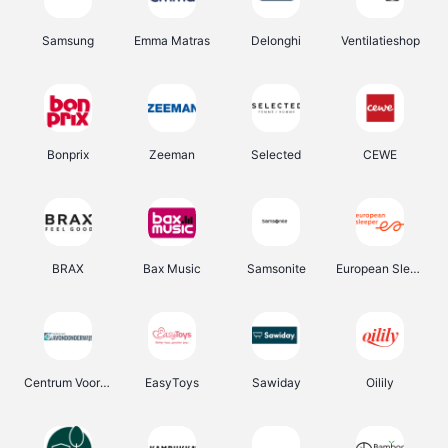
Samsung
Emma Matras
Delonghi
Ventilatieshop
Bonprix
Zeeman
Selected
CEWE
BRAX
Bax Music
Samsonite
European Sleeper
Centrum Voor Avondonderwijs
EasyToys
Sawiday
Oilily