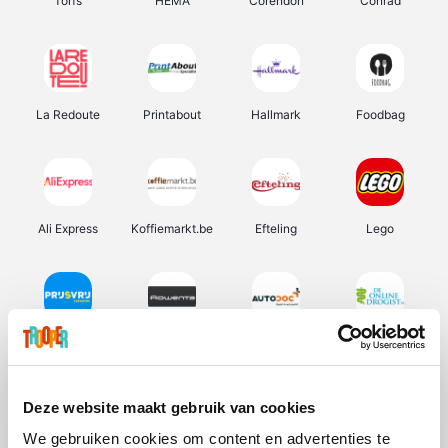
Torfs
HEMA
Corendon
Conrad
La Redoute
Printabout
Hallmark
Foodbag
Ali Express
Koffiemarkt.be
Efteling
Lego
Prijsvrij
Rowenta
Autodoc
De Online Drogist
Deze website maakt gebruik van cookies
We gebruiken cookies om content en advertenties te