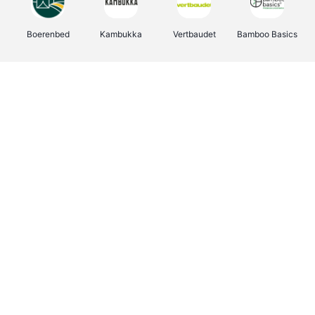
Boerenbed
Kambukka
Vertbaudet
Bamboo Basics
Viator
Deurklinkenshop
Joybuy
OTTO Office
Energie.be
Groepen.be
Name It
Shop like you Give A Damn
Expedia.be
Borgerhoff & Lamberigts
Myprotein
Albelli.be