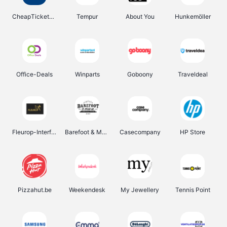
CheapTickets.be
Tempur
About You
Hunkemöller
Office-Deals
Winparts
Goboony
Traveldeal
Fleurop-Interflora
Barefoot & More
Casecompany
HP Store
Pizzahut.be
Weekendesk
My Jewellery
Tennis Point