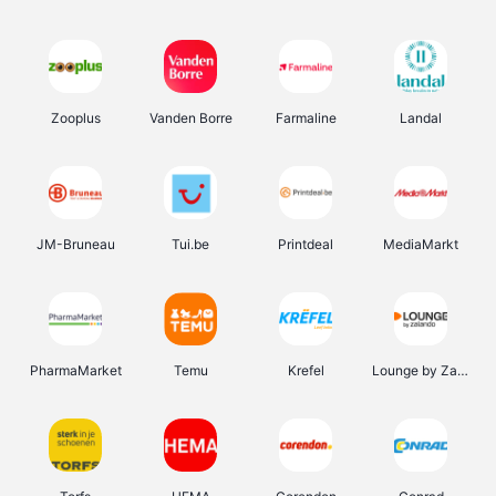
Zooplus
Vanden Borre
Farmaline
Landal
JM-Bruneau
Tui.be
Printdeal
MediaMarkt
PharmaMarket
Temu
Krefel
Lounge by Zalando