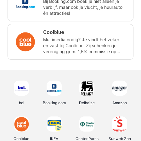
Bij Booking.com boek je niet alleen je
verblijf, maar ook je vlucht, je huurauto
én attracties!
Coolblue
Multimedia nodig? Je vindt het zeker
en vast bij Coolblue. Zij schenken je
vereniging gem. 1,5% commissie op
jouw aankoop.
bol
Booking.com
Delhaize
Amazon
Coolblue
IKEA
Center Parcs
Sunweb Zon