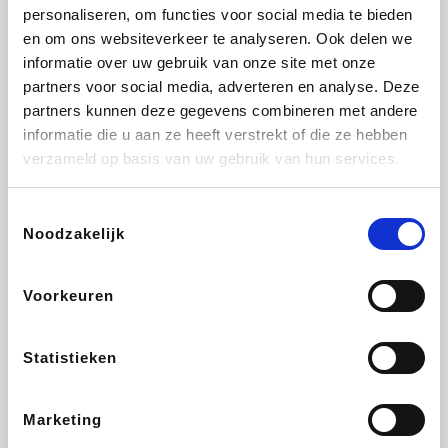
Vidaxl
Lampenlicht.be
Adidas
Hotels.com
personaliseren, om functies voor social media te bieden
en om ons websiteverkeer te analyseren. Ook delen we
informatie over uw gebruik van onze site met onze
partners voor social media, adverteren en analyse. Deze
partners kunnen deze gegevens combineren met andere
Plopsa
DectDirect
Medpets.be
All Accor
informatie die u aan ze heeft verstrekt of die ze hebben
verzameld op basis van uw gebruik van hun services.
Toestemmingsselectie
Noodzakelijk
Brussels Airlines
Wondr.Care
Wijnvoordeel.be
Disneyland Paris
Voorkeuren
ZEB
EuroGifts
Ibood
Get Your Guide
Statistieken
Marketing