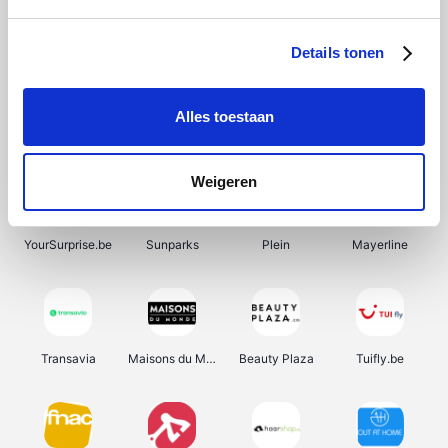
SupraBazar
Shein
Bergfreunde
Smartwatchbanden
Details tonen
Alles toestaan
Manutan
Pazzox
Wijnbeurs.be
HBM Machines
Weigeren
YourSurprise.be
Sunparks
Plein
Mayerline
Transavia
Maisons du Monde
Beauty Plaza
Tuifly.be