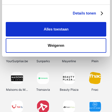
Shein
Bergfreunde
SupraBazar
Smartwatchbanden
Details tonen
Alles toestaan
Manutan
Pazzox
Wijnbeurs.be
HBM Machines
Weigeren
YourSurprise.be
Sunparks
Mayerline
Plein
Maisons du Monde
Transavia
Beauty Plaza
Fnac