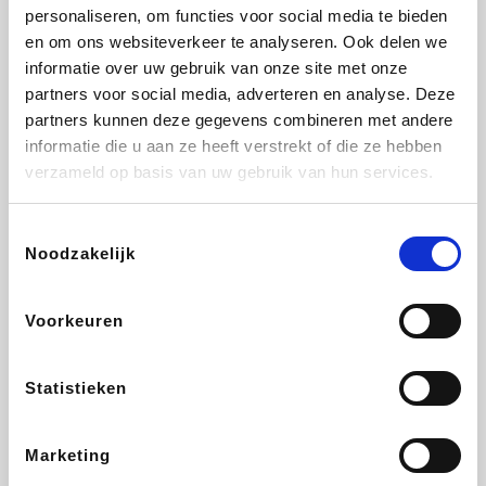
Lampenlicht.be
De Online Drogist
Hotels.com
Adidas
personaliseren, om functies voor social media te bieden
en om ons websiteverkeer te analyseren. Ook delen we
informatie over uw gebruik van onze site met onze
partners voor social media, adverteren en analyse. Deze
partners kunnen deze gegevens combineren met andere
Plopsa
DectDirect
Medpets.be
All Accor
informatie die u aan ze heeft verstrekt of die ze hebben
verzameld op basis van uw gebruik van hun services.
Toestemmingsselectie
Noodzakelijk
Brussels Airlines
Wondr.Care
Wijnvoordeel.be
Disneyland Paris
Voorkeuren
EuroGifts
ZEB
Ibood
Get Your Guide
Statistieken
Marketing