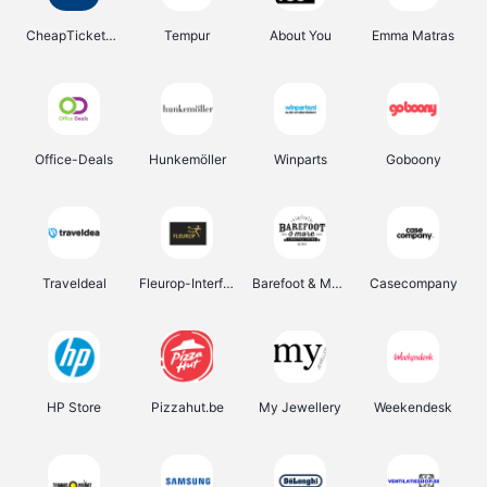
CheapTickets.be
Tempur
About You
Emma Matras
Office-Deals
Hunkemöller
Winparts
Goboony
Traveldeal
Fleurop-Interflora
Barefoot & More
Casecompany
HP Store
Pizzahut.be
My Jewellery
Weekendesk