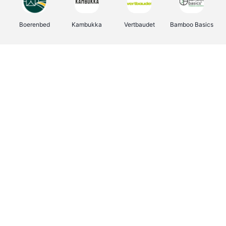
Boerenbed
Kambukka
Vertbaudet
Bamboo Basics
Viator
Deurklinkenshop
Joybuy
OTTO Office
Groepen.be
Shop like you Give A Damn
Expedia.be
Borgerhoff & Lamberigts
Myprotein
Albelli.be
Martin's Hotels
Name It