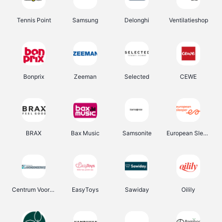
Tennis Point
Samsung
Delonghi
Ventilatieshop
Bonprix
Zeeman
Selected
CEWE
BRAX
Bax Music
Samsonite
European Sleeper
Centrum Voor Avondonderwijs
EasyToys
Sawiday
Oilily