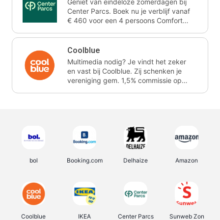
Geniet van eindeloze zomerdagen bij
Center Parcs. Boek nu je verblijf vanaf
€ 460 voor een 4 persoons Comfort
cottage voor 3 nachten. Ze schenken
je vereniging gem. 2,4% commissie.
Coolblue
Multimedia nodig? Je vindt het zeker
en vast bij Coolblue. Zij schenken je
vereniging gem. 1,5% commissie op
jouw aankoop.
bol
Booking.com
Delhaize
Amazon
Coolblue
IKEA
Center Parcs
Sunweb Zon