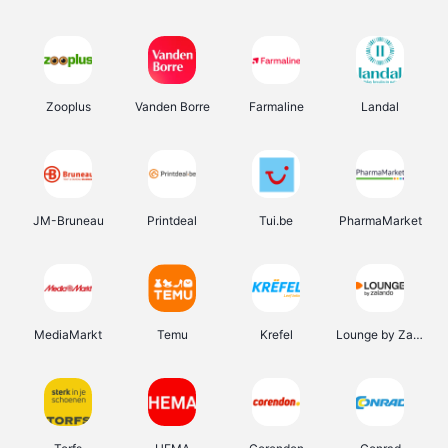
Zooplus
Vanden Borre
Farmaline
Landal
JM-Bruneau
Printdeal
Tui.be
PharmaMarket
MediaMarkt
Temu
Krefel
Lounge by Zalando