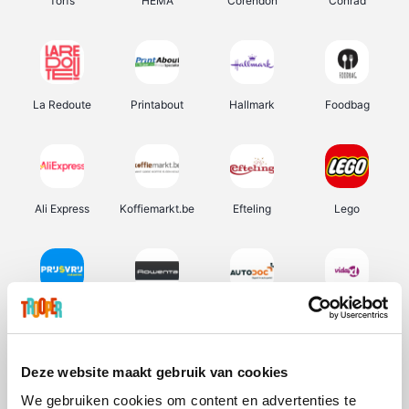
Torfs
HEMA
Corendon
Conrad
La Redoute
Printabout
Hallmark
Foodbag
Ali Express
Koffiemarkt.be
Efteling
Lego
Prijsvrij
Rowenta
Autodoc
Vidaxl
Deze website maakt gebruik van cookies
We gebruiken cookies om content en advertenties te