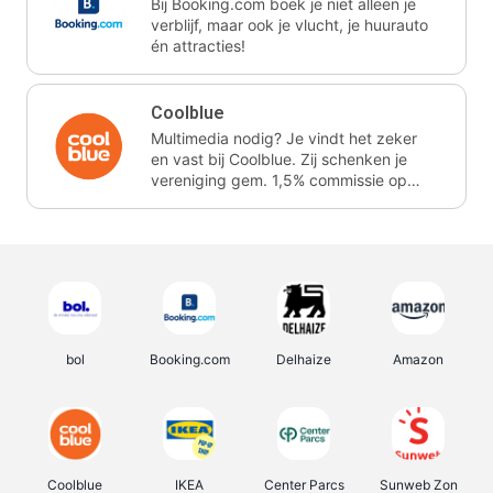
Bij Booking.com boek je niet alleen je
verblijf, maar ook je vlucht, je huurauto
én attracties!
Coolblue
Multimedia nodig? Je vindt het zeker
en vast bij Coolblue. Zij schenken je
vereniging gem. 1,5% commissie op
jouw aankoop.
bol
Booking.com
Delhaize
Amazon
Coolblue
IKEA
Center Parcs
Sunweb Zon