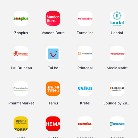
Zooplus
Vanden Borre
Farmaline
Landal
JM-Bruneau
Tui.be
Printdeal
MediaMarkt
PharmaMarket
Temu
Krefel
Lounge by Zalando