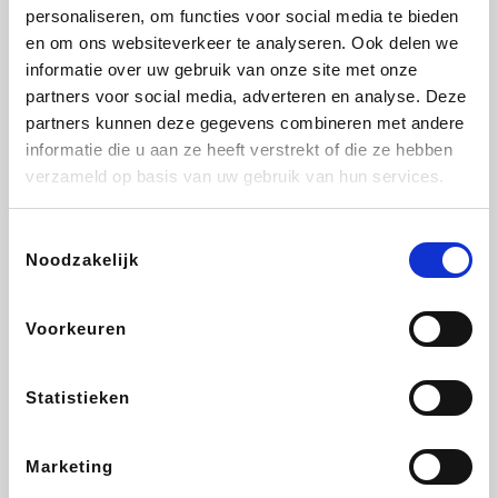
Vidaxl
Lampenlicht.be
Adidas
Hotels.com
personaliseren, om functies voor social media te bieden
en om ons websiteverkeer te analyseren. Ook delen we
informatie over uw gebruik van onze site met onze
partners voor social media, adverteren en analyse. Deze
partners kunnen deze gegevens combineren met andere
Plopsa
DectDirect
Medpets.be
All Accor
informatie die u aan ze heeft verstrekt of die ze hebben
verzameld op basis van uw gebruik van hun services.
Toestemmingsselectie
Noodzakelijk
Brussels Airlines
Wondr.Care
Wijnvoordeel.be
Disneyland Paris
Voorkeuren
ZEB
EuroGifts
Ibood
Get Your Guide
Statistieken
Marketing