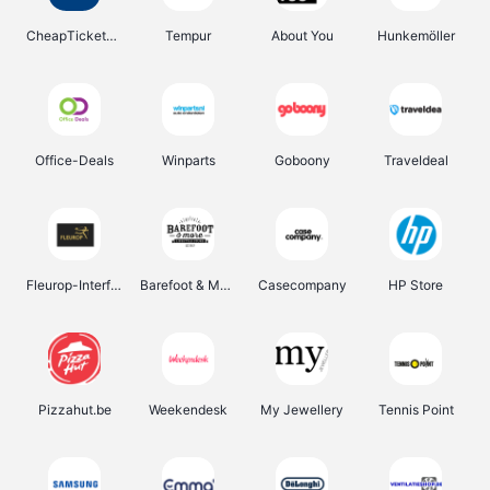
CheapTickets.be
Tempur
About You
Hunkemöller
Office-Deals
Winparts
Goboony
Traveldeal
Fleurop-Interflora
Barefoot & More
Casecompany
HP Store
Pizzahut.be
Weekendesk
My Jewellery
Tennis Point