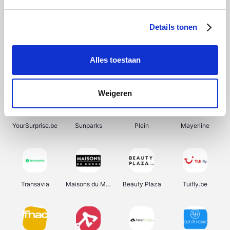
SupraBazar
Shein
Bergfreunde
Smartwatchbanden
Details tonen
Alles toestaan
Manutan
Pazzox
Wijnbeurs.be
HBM Machines
Weigeren
YourSurprise.be
Sunparks
Plein
Mayerline
Transavia
Maisons du Monde
Beauty Plaza
Tuifly.be