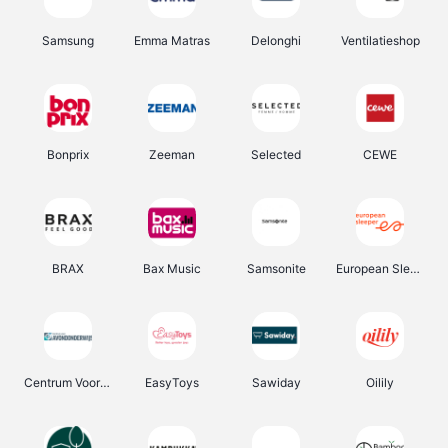
Samsung
Emma Matras
Delonghi
Ventilatieshop
Bonprix
Zeeman
Selected
CEWE
BRAX
Bax Music
Samsonite
European Sleeper
Centrum Voor Avondonderwijs
EasyToys
Sawiday
Oilily