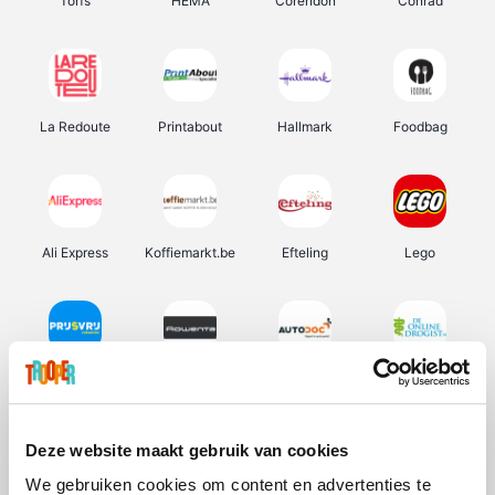
Torfs
HEMA
Corendon
Conrad
La Redoute
Printabout
Hallmark
Foodbag
Ali Express
Koffiemarkt.be
Efteling
Lego
Prijsvrij
Rowenta
Autodoc
De Online Drogist
Deze website maakt gebruik van cookies
We gebruiken cookies om content en advertenties te