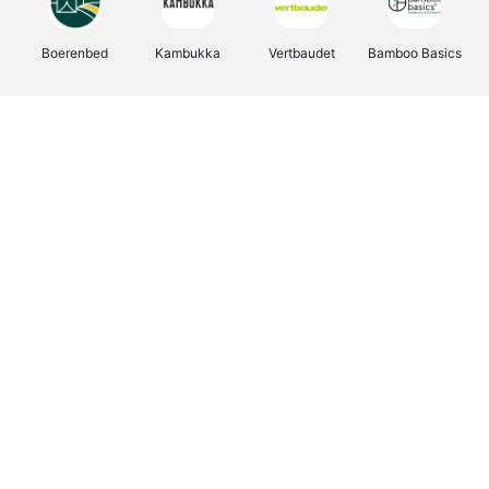
Boerenbed
Kambukka
Vertbaudet
Bamboo Basics
Viator
Deurklinkenshop
Joybuy
OTTO Office
Energie.be
Groepen.be
Name It
Shop like you Give A Damn
Expedia.be
Borgerhoff & Lamberigts
Myprotein
Albelli.be