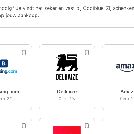
nodig? Je vindt het zeker en vast bij Coolblue. Zij schenke
op jouw aankoop.
king.com
Delhaize
Amaz
em.
2
%
Gem.
1
%
Gem.
1