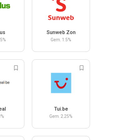
us
Sunweb Zon
.5
%
Gem.
1.5
%
eal
Tui.be
3
%
Gem.
2.25
%