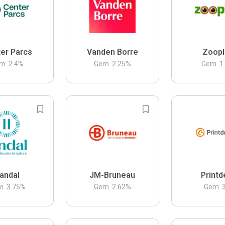
er Parcs
Vanden Borre
Zoopl
m.
2.4
%
Gem.
2.25
%
Gem.
1
andal
JM-Bruneau
Printd
m.
3.75
%
Gem.
2.62
%
Gem.