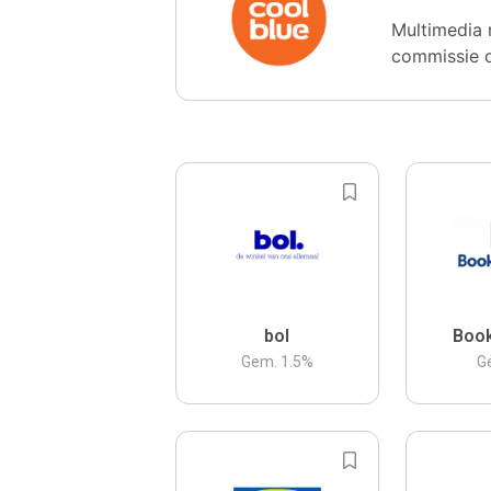
Multimedia 
commissie 
bol
Boo
Gem.
1.5
%
G