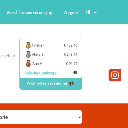
NL
Word Troopervereniging
Vragen?
tineke f.
€ 432,16
Niels S.
€ 243,11
erschap
Ann V.
€ 91,75
Volledige ranking
>
Promoot je vereniging