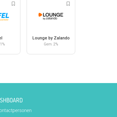
el
Lounge by Zalando
.1
%
Gem.
2
%
DASHBOARD
contactpersonen