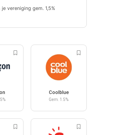
n je vereniging gem. 1,5%
on
Coolblue
.5
%
Gem.
1.5
%