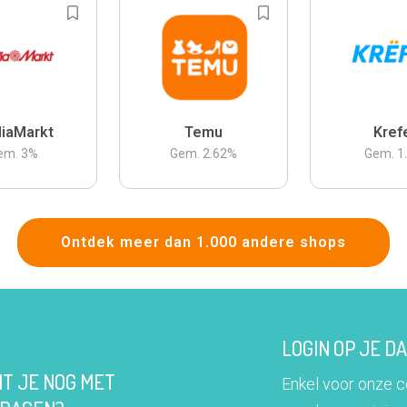
iaMarkt
Temu
Kref
em.
3
%
Gem.
2.62
%
Gem.
1
Ontdek meer dan 1.000 andere shops
LOGIN OP JE 
IT JE NOG MET
Enkel voor onze 