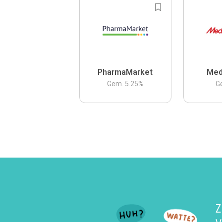
PharmaMarket
Med
Gem.
5.25
%
G
Z