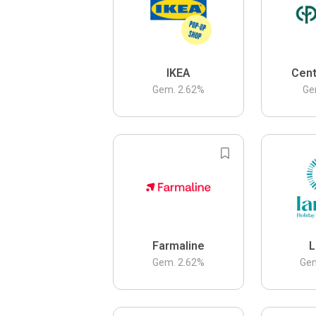
IKEA
Cent
Gem.
2.62
%
Ge
Farmaline
L
Gem.
2.62
%
Ge