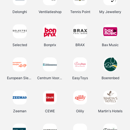
Delonghi
Ventilatieshop
Tennis Point
My Jewellery
Selected
Bonprix
BRAX
Bax Music
European Sleeper
Centrum Voor Avondonderwijs
EasyToys
Boerenbed
Zeeman
CEWE
Oilily
Martin's Hotels