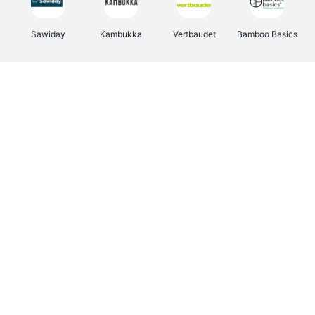
Sawiday
Kambukka
Vertbaudet
Bamboo Basics
Viator
Deurklinkenshop
Samsonite
OTTO Office
Energie.be
Groepen.be
Name It
Albelli.be
Joybuy
Borgerhoff & Lamberigts
Myprotein
JBL