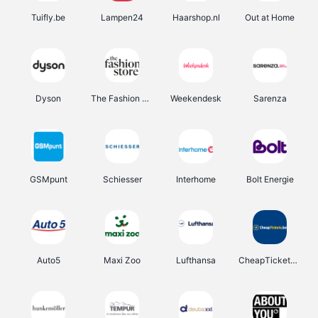
Tuifly.be
Lampen24
Haarshop.nl
Out at Home
Dyson
The Fashion Store
Weekendesk
Sarenza
GSMpunt
Schiesser
Interhome
Bolt Energie
Auto5
Maxi Zoo
Lufthansa
CheapTickets.be