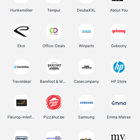
Hunkemöller
Tempur
DeubaXXL
About You
Ekoi
Office-Deals
Winparts
Goboony
Traveldeal
Barefoot & More
Casecompany
HP Store
Fleurop-Interflora
Pizzahut.be
Samsung
Emma Matras