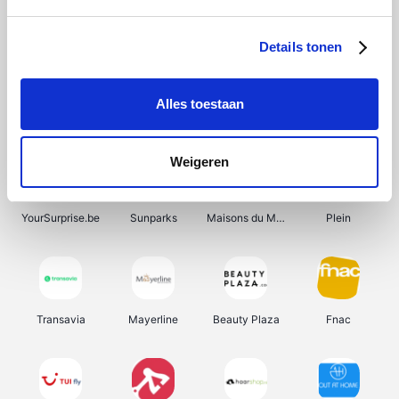
Shein
Get Your Guide
Bergfreunde
Pazzox
Details tonen
Alles toestaan
Smartwatchbanden
Manutan
Wijnbeurs.be
HBM Machines
Weigeren
YourSurprise.be
Sunparks
Maisons du Monde
Plein
Transavia
Mayerline
Beauty Plaza
Fnac