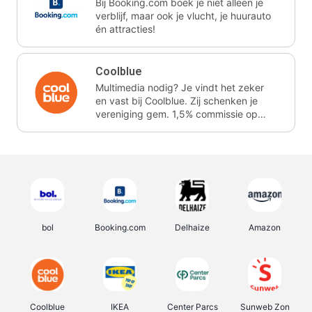
Bij Booking.com boek je niet alleen je
verblijf, maar ook je vlucht, je huurauto
én attracties!
Coolblue
Multimedia nodig? Je vindt het zeker
en vast bij Coolblue. Zij schenken je
vereniging gem. 1,5% commissie op
jouw aankoop.
bol
Booking.com
Delhaize
Amazon
Coolblue
IKEA
Center Parcs
Sunweb Zon