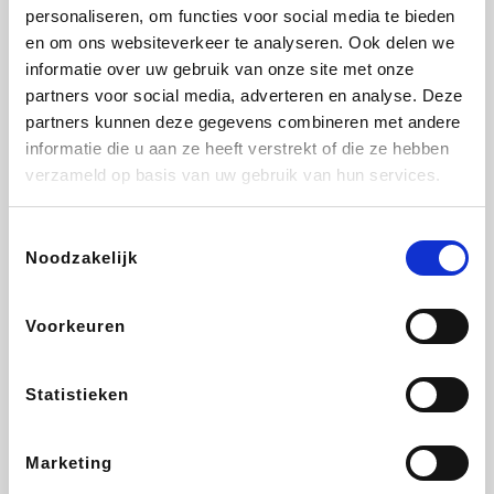
Vidaxl
Plopsa
Lampenlicht.be
Adidas
personaliseren, om functies voor social media te bieden
en om ons websiteverkeer te analyseren. Ook delen we
informatie over uw gebruik van onze site met onze
partners voor social media, adverteren en analyse. Deze
partners kunnen deze gegevens combineren met andere
Hotels.com
All Accor
Brussels Airlines
Medpets.be
informatie die u aan ze heeft verstrekt of die ze hebben
verzameld op basis van uw gebruik van hun services.
Toestemmingsselectie
Noodzakelijk
DectDirect
Wijnvoordeel.be
Wondr.Care
ZEB
Voorkeuren
Disneyland Paris
EuroGifts
Ibood
SupraBazar
Statistieken
Marketing