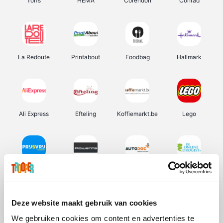
Torfs
HEMA
Corendon
Conrad
La Redoute
Printabout
Foodbag
Hallmark
Ali Express
Efteling
Koffiemarkt.be
Lego
Prijsvrij
Rowenta
Autodoc
De Online Drogist
Deze website maakt gebruik van cookies
We gebruiken cookies om content en advertenties te