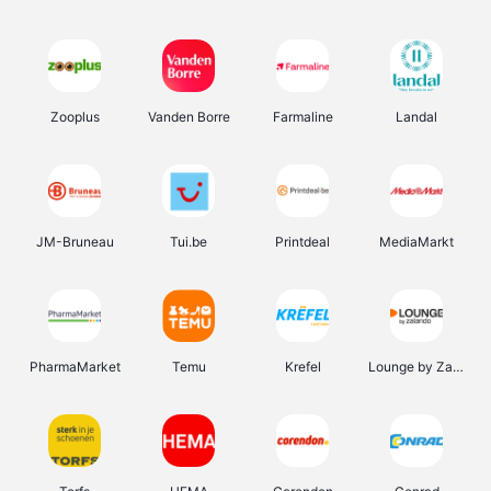
Zooplus
Vanden Borre
Farmaline
Landal
JM-Bruneau
Tui.be
Printdeal
MediaMarkt
PharmaMarket
Temu
Krefel
Lounge by Zalando