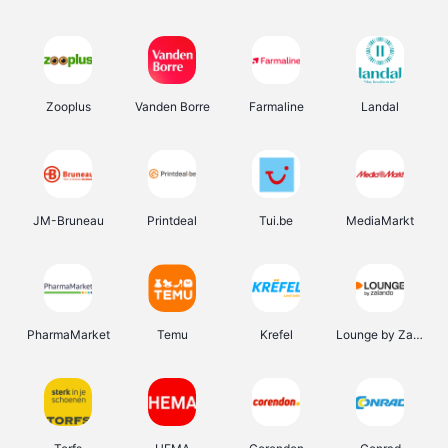
Zooplus
Vanden Borre
Farmaline
Landal
JM-Bruneau
Printdeal
Tui.be
MediaMarkt
PharmaMarket
Temu
Krefel
Lounge by Zalando