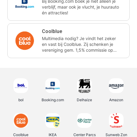
Bij Booking.com boek je niet alleen je
verblijf, maar ook je vlucht, je huurauto
én attracties!
Coolblue
Multimedia nodig? Je vindt het zeker
en vast bij Coolblue. Zij schenken je
vereniging gem. 1,5% commissie op
jouw aankoop.
bol
Booking.com
Delhaize
Amazon
Coolblue
IKEA
Center Parcs
Sunweb Zon