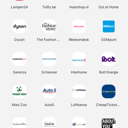
Lampen24
Tuifly.be
Haarshop.nl
Out at Home
Dyson
The Fashion Store
Weekendesk
GSMpunt
Sarenza
Schiesser
Interhome
Bolt Energie
Maxi Zoo
Auto5
Lufthansa
CheapTickets.be