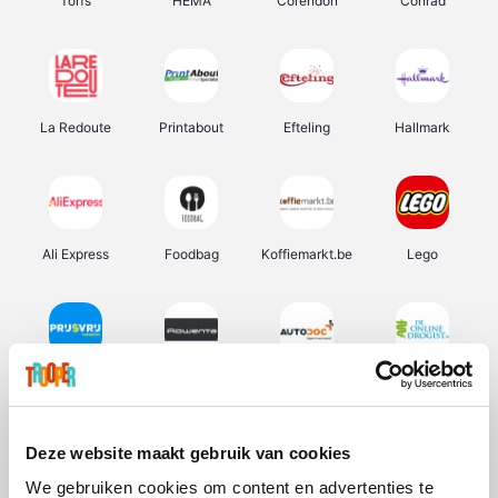
Torfs
HEMA
Corendon
Conrad
La Redoute
Printabout
Efteling
Hallmark
Ali Express
Foodbag
Koffiemarkt.be
Lego
Prijsvrij
Rowenta
Autodoc
De Online Drogist
Deze website maakt gebruik van cookies
We gebruiken cookies om content en advertenties te