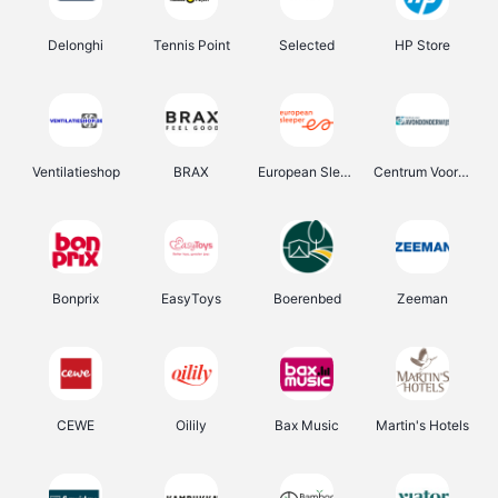
Delonghi
Tennis Point
Selected
HP Store
Ventilatieshop
BRAX
European Sleeper
Centrum Voor Avondonderwijs
Bonprix
EasyToys
Boerenbed
Zeeman
CEWE
Oilily
Bax Music
Martin's Hotels