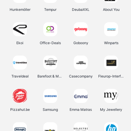
Hunkemöller
Tempur
DeubaXXL
About You
Ekoi
Office-Deals
Goboony
Winparts
Traveldeal
Barefoot & More
Casecompany
Fleurop-Interflora
Pizzahut.be
Samsung
Emma Matras
My Jewellery