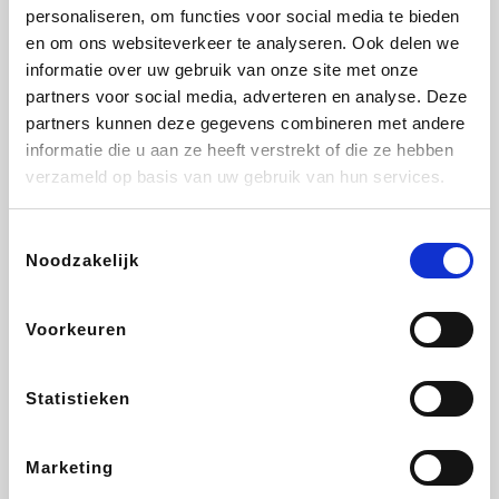
Vidaxl
Lampenlicht.be
Plopsa
Adidas
personaliseren, om functies voor social media te bieden
en om ons websiteverkeer te analyseren. Ook delen we
informatie over uw gebruik van onze site met onze
partners voor social media, adverteren en analyse. Deze
partners kunnen deze gegevens combineren met andere
Hotels.com
All Accor
Medpets.be
Brussels Airlines
informatie die u aan ze heeft verstrekt of die ze hebben
verzameld op basis van uw gebruik van hun services.
Toestemmingsselectie
Noodzakelijk
DectDirect
ZEB
Wondr.Care
Disneyland Paris
Voorkeuren
Wijnvoordeel.be
EuroGifts
Ibood
SupraBazar
Statistieken
Marketing