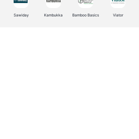
Sawiday
Kambukka
Bamboo Basics
Viator
Deurklinkenshop
Samsonite
Vertbaudet
OTTO Office
Energie.be
Joybuy
Groepen.be
Name It
Albelli.be
Borgerhoff & Lamberigts
Myprotein
JBL