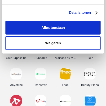
Shein
Bergfreunde
Pazzox
Smartwatchbanden
Details tonen
Alles toestaan
Manutan
Get Your Guide
Wijnbeurs.be
HBM Machines
Weigeren
YourSurprise.be
Sunparks
Maisons du Monde
Plein
Mayerline
Transavia
Fnac
Beauty Plaza