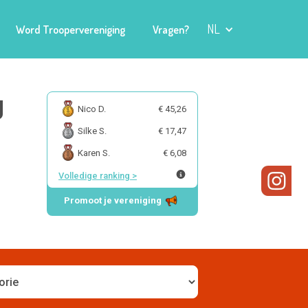
NL
Word Troopervereniging
Vragen?
g
Nico D.
€ 45,26
Silke S.
€ 17,47
Karen S.
€ 6,08
Volledige ranking
>
Promoot je vereniging