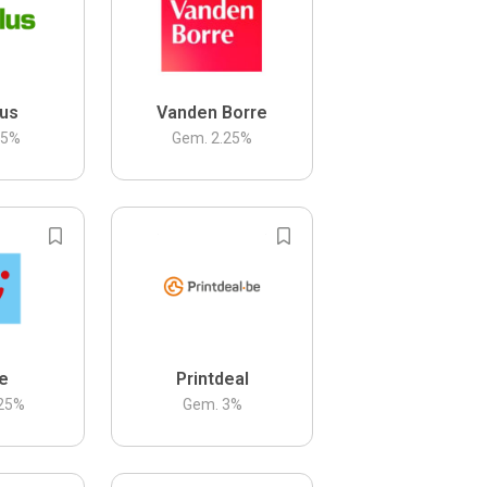
us
Vanden Borre
.5
%
Gem.
2.25
%
be
Printdeal
25
%
Gem.
3
%