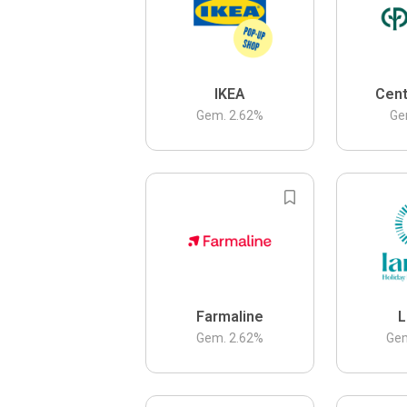
IKEA
Cent
Gem.
2.62
%
Ge
Farmaline
L
Gem.
2.62
%
Ge