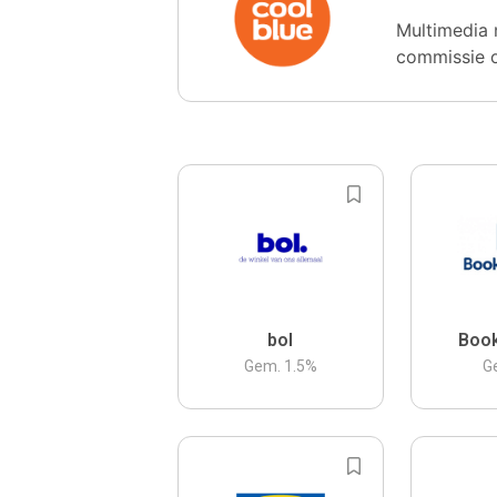
Multimedia 
commissie 
bol
Boo
Gem.
1.5
%
G