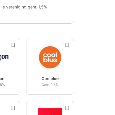
n je vereniging gem. 1,5%
on
Coolblue
.5
%
Gem.
1.5
%