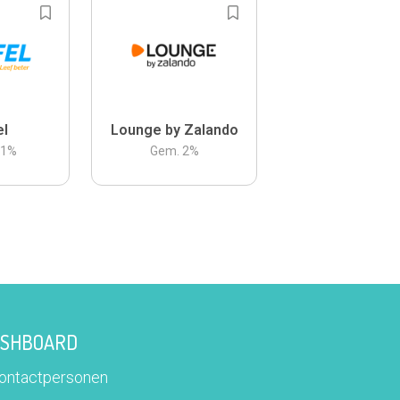
el
Lounge by Zalando
.1
%
Gem.
2
%
DASHBOARD
contactpersonen