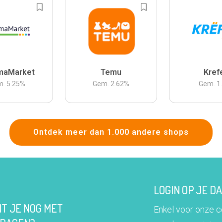
maMarket
Temu
Kref
m.
5.25
%
Gem.
2.62
%
Gem.
1
Ontdek meer dan 1.000 andere shops
LOGIN OP JE 
IT JE NOG MET
Enkel voor onze 