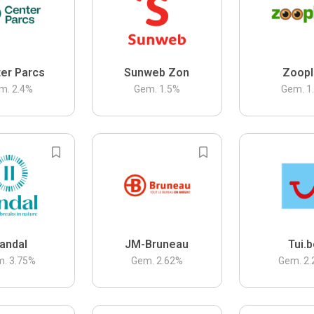
er Parcs
Sunweb Zon
Zoopl
m.
2.4
%
Gem.
1.5
%
Gem.
1
andal
JM-Bruneau
Tui.
m.
3.75
%
Gem.
2.62
%
Gem.
2.