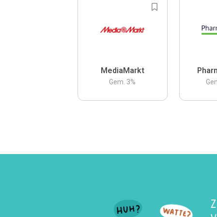
MediaMarkt
Phar
Gem.
3
%
Ge
Z