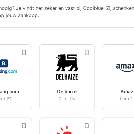
nodig? Je vindt het zeker en vast bij Coolblue. Zij schenke
op jouw aankoop.
king.com
Delhaize
Amaz
em.
2
%
Gem.
1
%
Gem.
1