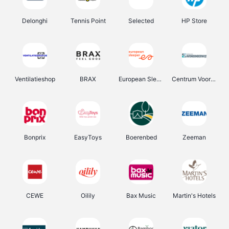
Delonghi
Tennis Point
Selected
HP Store
Ventilatieshop
BRAX
European Sleeper
Centrum Voor Avondonderwijs
Bonprix
EasyToys
Boerenbed
Zeeman
CEWE
Oilily
Bax Music
Martin's Hotels