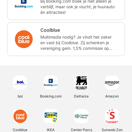
Bij Booking.com boek je niet alleen je
verblijf, maar ook je vlucht, je huurauto
én attracties!
Coolblue
Multimedia nodig? Je vindt het zeker
en vast bij Coolblue. Zij schenken je
vereniging gem. 1,5% commissie op
jouw aankoop.
bol
Booking.com
Delhaize
Amazon
Coolblue
IKEA
Center Parcs
Sunweb Zon