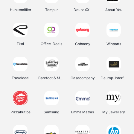
Hunkemöller
Tempur
DeubaXXL
About You
Ekoi
Office-Deals
Goboony
Winparts
Traveldeal
Barefoot & More
Casecompany
Fleurop-Interflora
Pizzahut.be
Samsung
Emma Matras
My Jewellery