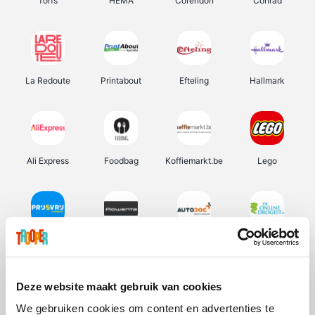
Torfs
HEMA
Corendon
Conrad
La Redoute
Printabout
Efteling
Hallmark
Ali Express
Foodbag
Koffiemarkt.be
Lego
Prijsvrij
Rowenta
Autodoc
De Online Drogist
Deze website maakt gebruik van cookies
We gebruiken cookies om content en advertenties te