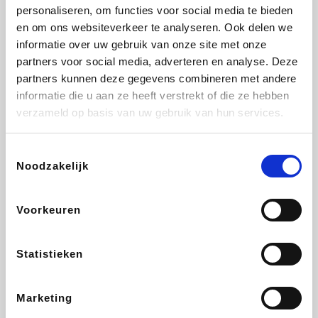
Vidaxl
Lampenlicht.be
Plopsa
Adidas
personaliseren, om functies voor social media te bieden
en om ons websiteverkeer te analyseren. Ook delen we
informatie over uw gebruik van onze site met onze
partners voor social media, adverteren en analyse. Deze
partners kunnen deze gegevens combineren met andere
Hotels.com
All Accor
Medpets.be
Brussels Airlines
informatie die u aan ze heeft verstrekt of die ze hebben
verzameld op basis van uw gebruik van hun services.
Toestemmingsselectie
Noodzakelijk
DectDirect
ZEB
Wondr.Care
Disneyland Paris
Voorkeuren
Wijnvoordeel.be
EuroGifts
Ibood
SupraBazar
Statistieken
Marketing