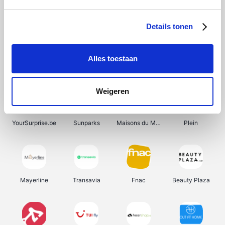
Shein
Bergfreunde
Pazzox
Smartwatchbanden
Details tonen
Alles toestaan
Manutan
Get Your Guide
Wijnbeurs.be
HBM Machines
Weigeren
YourSurprise.be
Sunparks
Maisons du Monde
Plein
Mayerline
Transavia
Fnac
Beauty Plaza