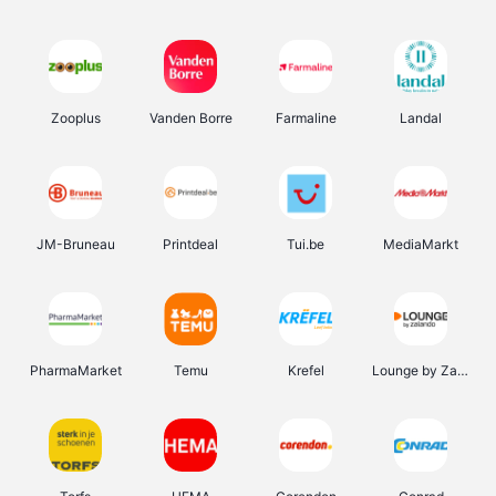
Zooplus
Vanden Borre
Farmaline
Landal
JM-Bruneau
Printdeal
Tui.be
MediaMarkt
PharmaMarket
Temu
Krefel
Lounge by Zalando