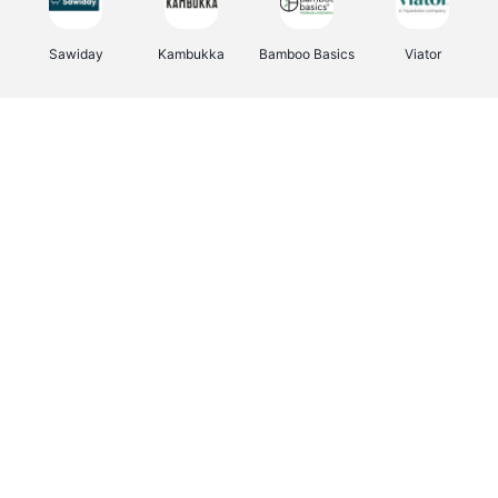
Sawiday
Kambukka
Bamboo Basics
Viator
Deurklinkenshop
Samsonite
Vertbaudet
OTTO Office
Energie.be
Joybuy
Groepen.be
Name It
Albelli.be
Borgerhoff & Lamberigts
Myprotein
JBL