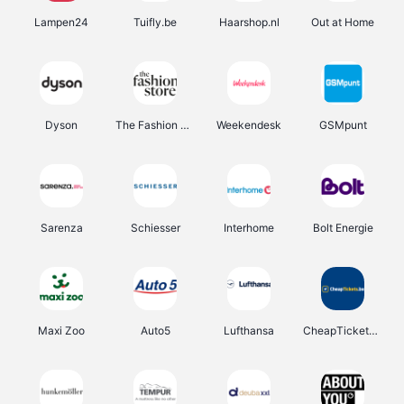
Lampen24
Tuifly.be
Haarshop.nl
Out at Home
Dyson
The Fashion Store
Weekendesk
GSMpunt
Sarenza
Schiesser
Interhome
Bolt Energie
Maxi Zoo
Auto5
Lufthansa
CheapTickets.be