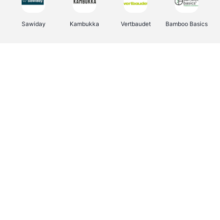
Sawiday
Kambukka
Vertbaudet
Bamboo Basics
Viator
Deurklinkenshop
Samsonite
Joybuy
OTTO Office
Energie.be
Groepen.be
Name It
Borgerhoff & Lamberigts
Myprotein
Albelli.be
JBL