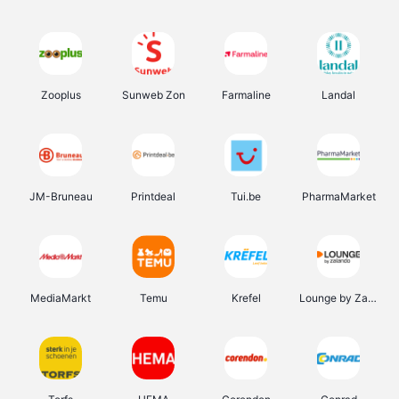
Zooplus
Sunweb Zon
Farmaline
Landal
JM-Bruneau
Printdeal
Tui.be
PharmaMarket
MediaMarkt
Temu
Krefel
Lounge by Zalando