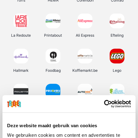
Torfs
HEMA
Corendon
Conrad
La Redoute
Printabout
Ali Express
Efteling
Hallmark
Foodbag
Koffiemarkt.be
Lego
Rowenta
Prijsvrij
Autodoc
De Online Drogist
Deze website maakt gebruik van cookies
We gebruiken cookies om content en advertenties te