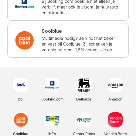
Bij Booking.com boek je niet alleen je
verblijf, maar ook je vlucht, je huurauto
én attracties!
Coolblue
Multimedia nodig? Je vindt het zeker
en vast bij Coolblue. Zij schenken je
vereniging gem. 1,5% commissie op
jouw aankoop.
bol
Booking.com
Delhaize
Amazon
Coolblue
IKEA
Center Parcs
Vanden Borre