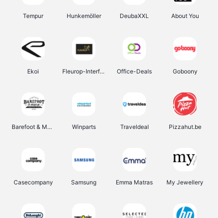
Tempur
Hunkemöller
DeubaXXL
About You
Ekoi
Fleurop-Interflora
Office-Deals
Goboony
Barefoot & More
Winparts
Traveldeal
Pizzahut.be
Casecompany
Samsung
Emma Matras
My Jewellery