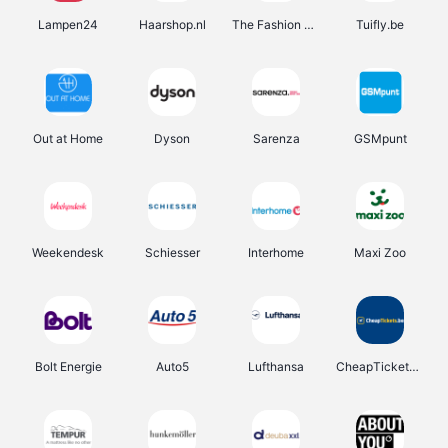
Lampen24
Haarshop.nl
The Fashion Store
Tuifly.be
Out at Home
Dyson
Sarenza
GSMpunt
Weekendesk
Schiesser
Interhome
Maxi Zoo
Bolt Energie
Auto5
Lufthansa
CheapTickets.be