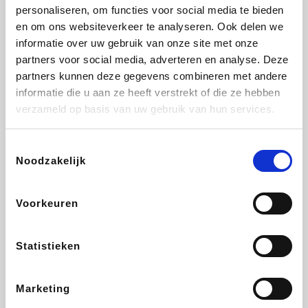
Vidaxl
Lampenlicht.be
Plopsa
Brussels Airlines
personaliseren, om functies voor social media te bieden
en om ons websiteverkeer te analyseren. Ook delen we
informatie over uw gebruik van onze site met onze
partners voor social media, adverteren en analyse. Deze
partners kunnen deze gegevens combineren met andere
All Accor
Adidas
Hotels.com
Medpets.be
informatie die u aan ze heeft verstrekt of die ze hebben
verzameld op basis van uw gebruik van hun services.
Toestemmingsselectie
Noodzakelijk
DectDirect
ZEB
Wondr.Care
Disneyland Paris
Voorkeuren
Ibood
EuroGifts
Wijnvoordeel.be
SupraBazar
Statistieken
Marketing