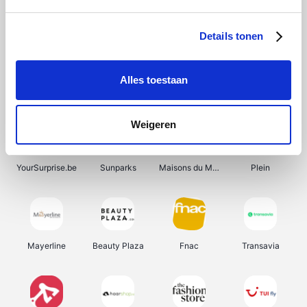
Bergfreunde
Shein
Pazzox
Manutan
Details tonen
Alles toestaan
Smartwatchbanden
Wijnbeurs.be
Get Your Guide
HBM Machines
Weigeren
YourSurprise.be
Sunparks
Maisons du Monde
Plein
Mayerline
Beauty Plaza
Fnac
Transavia