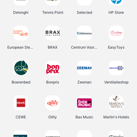
Delonghi
Tennis Point
Selected
HP Store
European Sleeper
BRAX
Centrum Voor Avondonderwijs
EasyToys
Boerenbed
Bonprix
Zeeman
Ventilatieshop
CEWE
Oilily
Bax Music
Martin's Hotels