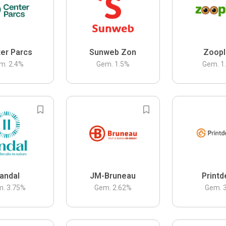
er Parcs
Sunweb Zon
Zoopl
m.
2.4
%
Gem.
1.5
%
Gem.
1
andal
JM-Bruneau
Printd
m.
3.75
%
Gem.
2.62
%
Gem.