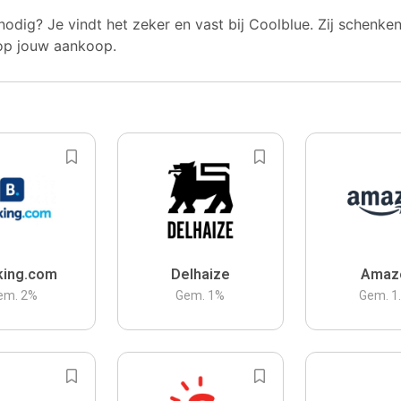
nodig? Je vindt het zeker en vast bij Coolblue. Zij schenke
op jouw aankoop.
king.com
Delhaize
Amaz
em.
2
%
Gem.
1
%
Gem.
1