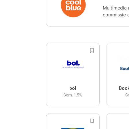
Multimedia 
commissie 
bol
Boo
Gem.
1.5
%
G