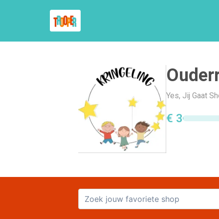
Ouderr
Yes, Jij Gaat S
€ 3