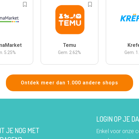
maMarket
Temu
Kref
m.
5.25
%
Gem.
2.62
%
Gem.
1
Ontdek meer dan 1.000 andere shops
LOGIN OP JE 
IT JE NOG MET
Enkel voor onze 