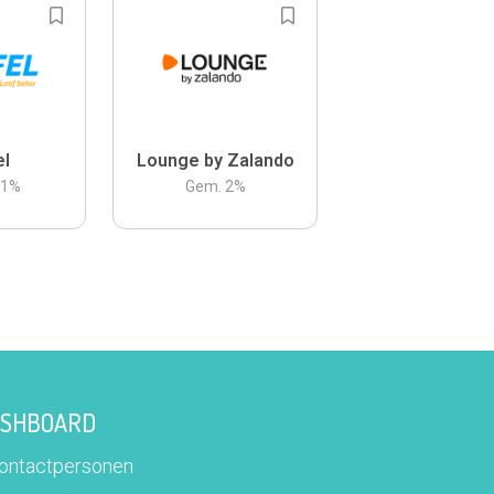
el
Lounge by Zalando
.1
%
Gem.
2
%
DASHBOARD
contactpersonen