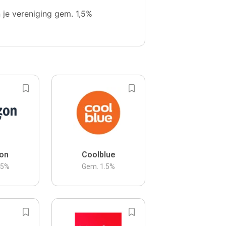
n je vereniging gem. 1,5%
on
Coolblue
.5
%
Gem.
1.5
%