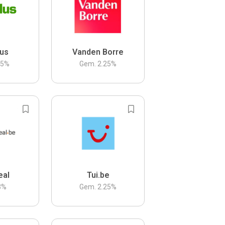
us
Vanden Borre
.5
%
Gem.
2.25
%
eal
Tui.be
3
%
Gem.
2.25
%