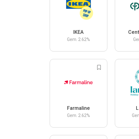
IKEA
Cent
Gem.
2.62
%
Ge
Farmaline
L
Gem.
2.62
%
Ge