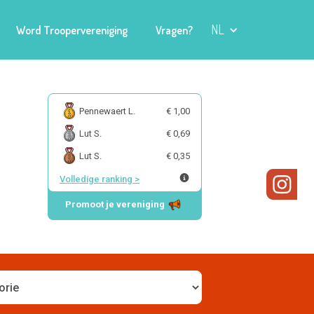
NL
Word Troopervereniging
Vragen?
Pennewaert L.
€ 1,00
Lut S.
€ 0,69
Lut S.
€ 0,35
Volledige ranking
>
Promoot je vereniging