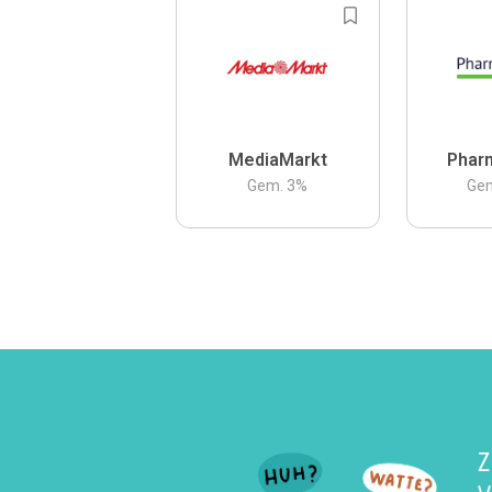
MediaMarkt
Phar
Gem.
3
%
Ge
Z