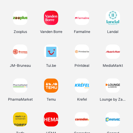
Zooplus
Vanden Borre
Farmaline
Landal
JM-Bruneau
Tui.be
Printdeal
MediaMarkt
PharmaMarket
Temu
Krefel
Lounge by Zalando