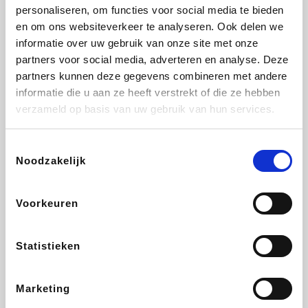
Vidaxl
Lampenlicht.be
Adidas
Hotels.com
personaliseren, om functies voor social media te bieden
en om ons websiteverkeer te analyseren. Ook delen we
informatie over uw gebruik van onze site met onze
partners voor social media, adverteren en analyse. Deze
partners kunnen deze gegevens combineren met andere
Plopsa
DectDirect
Medpets.be
All Accor
informatie die u aan ze heeft verstrekt of die ze hebben
verzameld op basis van uw gebruik van hun services.
Toestemmingsselectie
Noodzakelijk
Brussels Airlines
Wondr.Care
Wijnvoordeel.be
Disneyland Paris
Voorkeuren
EuroGifts
ZEB
Ibood
Get Your Guide
Statistieken
Marketing