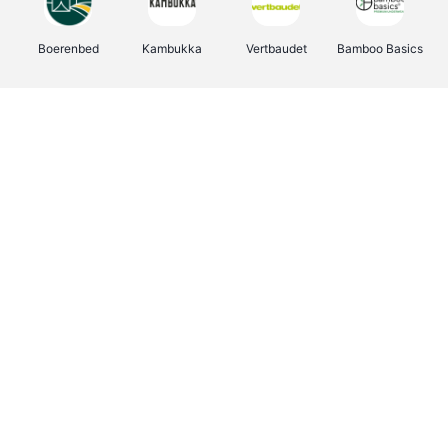
Boerenbed
Kambukka
Vertbaudet
Bamboo Basics
Viator
Deurklinkenshop
Joybuy
OTTO Office
Energie.be
Groepen.be
Name It
Shop like you Give A Damn
Expedia.be
Borgerhoff & Lamberigts
Myprotein
Albelli.be