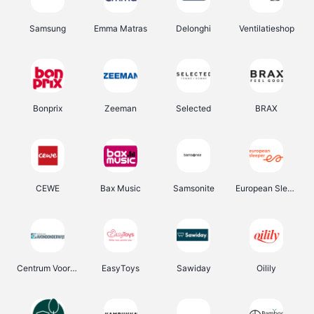
Samsung
Emma Matras
Delonghi
Ventilatieshop
Bonprix
Zeeman
Selected
BRAX
CEWE
Bax Music
Samsonite
European Sleeper
Centrum Voor Avondonderwijs
EasyToys
Sawiday
Oilily