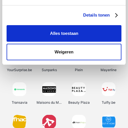
SupraBazar
Shein
Bergfreunde
Smartwatchbanden
Details tonen
Alles toestaan
Manutan
Pazzox
Wijnbeurs.be
HBM Machines
Weigeren
YourSurprise.be
Sunparks
Plein
Mayerline
Transavia
Maisons du Monde
Beauty Plaza
Tuifly.be