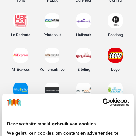
Torfs
HEMA
Corendon
Conrad
La Redoute
Printabout
Hallmark
Foodbag
Ali Express
Koffiemarkt.be
Efteling
Lego
Prijsvrij
Rowenta
Autodoc
De Online Drogist
Deze website maakt gebruik van cookies
We gebruiken cookies om content en advertenties te