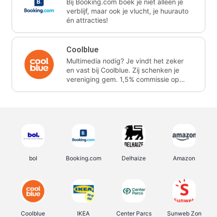
Bij Booking.com boek je niet alleen je
verblijf, maar ook je vlucht, je huurauto
én attracties!
Coolblue
Multimedia nodig? Je vindt het zeker
en vast bij Coolblue. Zij schenken je
vereniging gem. 1,5% commissie op
jouw aankoop.
bol
Booking.com
Delhaize
Amazon
Coolblue
IKEA
Center Parcs
Sunweb Zon