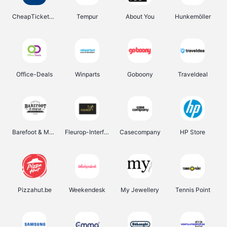
CheapTickets.be
Tempur
About You
Hunkemöller
Office-Deals
Winparts
Goboony
Traveldeal
Barefoot & More
Fleurop-Interflora
Casecompany
HP Store
Pizzahut.be
Weekendesk
My Jewellery
Tennis Point