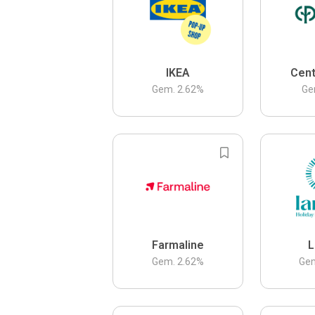
IKEA
Cent
Gem.
2.62
%
Ge
Farmaline
L
Gem.
2.62
%
Ge