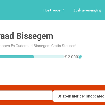
Hoe troopen?
Zoek je vereniging
raad Bissegem
Shoppen En Ouderraad Bissegem Gratis Steunen!
€ 2.000