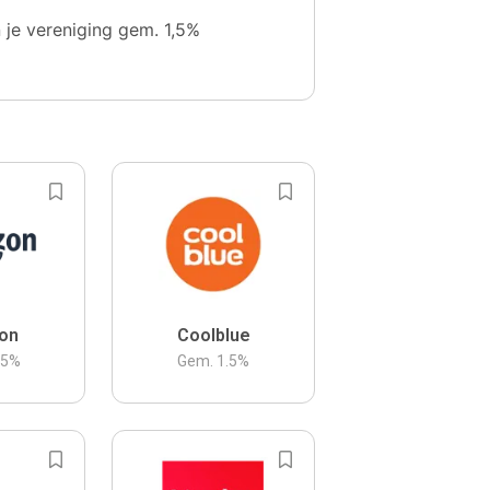
n je vereniging gem. 1,5%
on
Coolblue
.5
%
Gem.
1.5
%