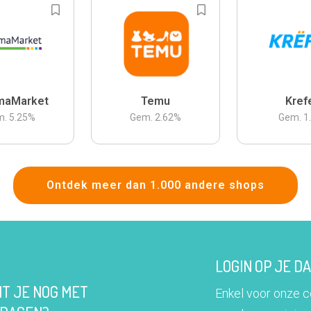
maMarket
Temu
Kref
m.
5.25
%
Gem.
2.62
%
Gem.
1
Ontdek meer dan 1.000 andere shops
LOGIN OP JE 
IT JE NOG MET
Enkel voor onze 