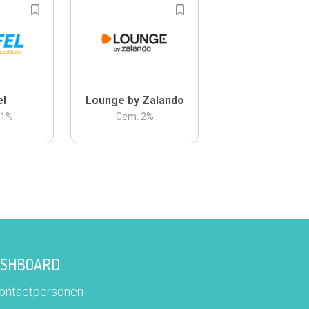
el
Lounge by Zalando
.1
%
Gem.
2
%
DASHBOARD
contactpersonen