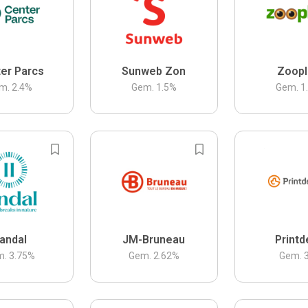
er Parcs
Sunweb Zon
Zoopl
m.
2.4
%
Gem.
1.5
%
Gem.
1
andal
JM-Bruneau
Printd
m.
3.75
%
Gem.
2.62
%
Gem.