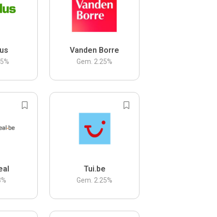
us
Vanden Borre
.5
%
Gem.
2.25
%
eal
Tui.be
3
%
Gem.
2.25
%