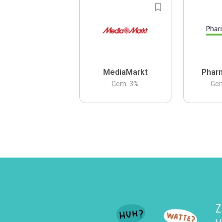
MediaMarkt
Phar
Gem.
3
%
Ge
Z