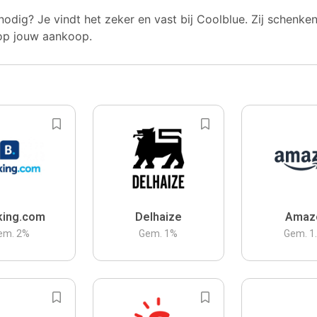
nodig? Je vindt het zeker en vast bij Coolblue. Zij schenke
op jouw aankoop.
king.com
Delhaize
Amaz
em.
2
%
Gem.
1
%
Gem.
1