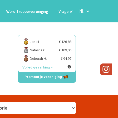
NL
Word Troopervereniging
Vragen?
Joke L.
€ 126,88
Natasha C.
€ 109,06
Deborah H.
€ 94,97
Volledige ranking
>
Promoot je vereniging