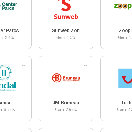
er Parcs
Sunweb Zon
Zoopl
m.
2.4
%
Gem.
1.5
%
Gem.
1
andal
JM-Bruneau
Tui.
m.
3.75
%
Gem.
2.62
%
Gem.
2.