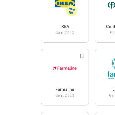
IKEA
Cent
Gem.
2.62
%
Ge
Farmaline
L
Gem.
2.62
%
Ge