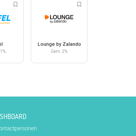
el
Lounge by Zalando
.1
%
Gem.
2
%
DASHBOARD
contactpersonen