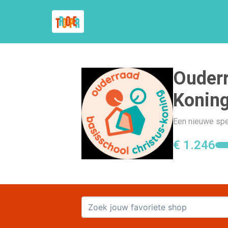
Ouderr
Konin
Een nieuwe spe
€ 1.246