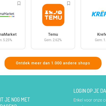
maMarket
Temu
Kref
m.
5.25
%
Gem.
2.62
%
Gem.
1
Ontdek meer dan 1.000 andere shops
LOGIN OP JE 
IT JE NOG MET
Enkel voor onze 