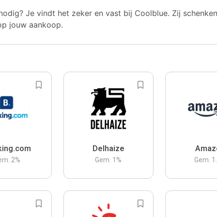
nodig? Je vindt het zeker en vast bij Coolblue. Zij schenke
op jouw aankoop.
king.com
Delhaize
Amaz
em.
2
%
Gem.
1
%
Gem.
1