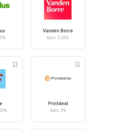
us
Vanden Borre
.5
%
Gem.
2.25
%
be
Printdeal
25
%
Gem.
3
%