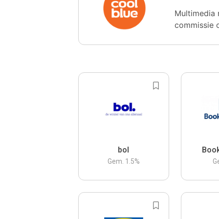
Multimedia 
commissie 
bol
Boo
Gem.
1.5
%
G