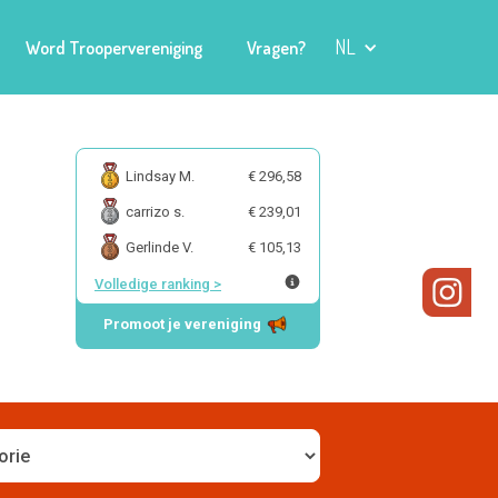
NL
Word Troopervereniging
Vragen?
Lindsay M.
€ 296,58
carrizo s.
€ 239,01
Gerlinde V.
€ 105,13
Volledige ranking
>
Promoot je vereniging