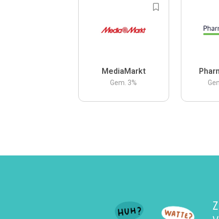
MediaMarkt
Phar
Gem.
3
%
Ge
Z