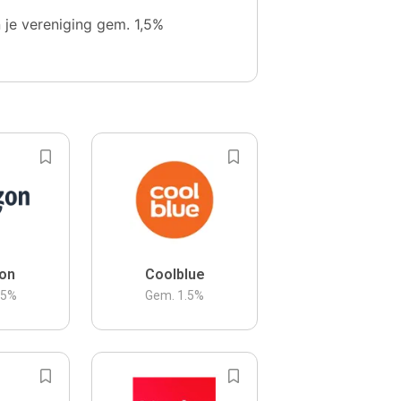
n je vereniging gem. 1,5%
on
Coolblue
.5
%
Gem.
1.5
%