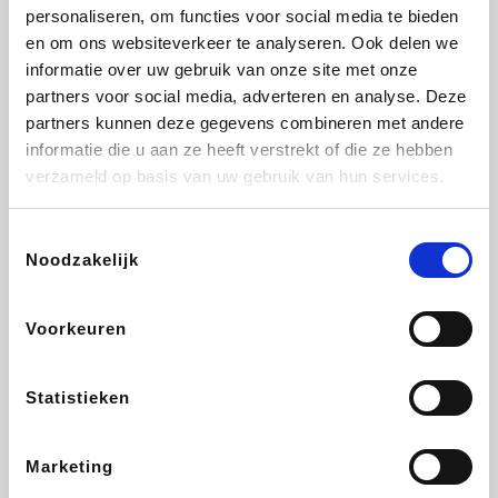
Vidaxl
Lampenlicht.be
Plopsa
Adidas
personaliseren, om functies voor social media te bieden
en om ons websiteverkeer te analyseren. Ook delen we
informatie over uw gebruik van onze site met onze
partners voor social media, adverteren en analyse. Deze
partners kunnen deze gegevens combineren met andere
Hotels.com
All Accor
Medpets.be
Brussels Airlines
informatie die u aan ze heeft verstrekt of die ze hebben
verzameld op basis van uw gebruik van hun services.
Toestemmingsselectie
Noodzakelijk
DectDirect
ZEB
Wondr.Care
Disneyland Paris
Voorkeuren
Wijnvoordeel.be
EuroGifts
Ibood
SupraBazar
Statistieken
Marketing