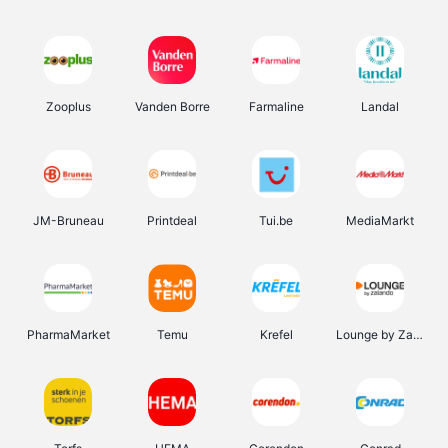
Zooplus
Vanden Borre
Farmaline
Landal
JM-Bruneau
Printdeal
Tui.be
MediaMarkt
PharmaMarket
Temu
Krefel
Lounge by Zalando