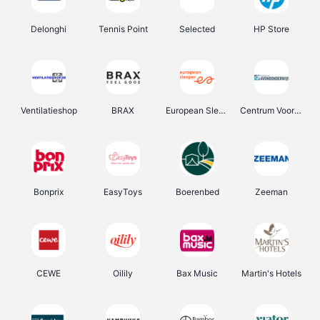
Delonghi
Tennis Point
Selected
HP Store
Ventilatieshop
BRAX
European Sleeper
Centrum Voor Avondonderwijs
Bonprix
EasyToys
Boerenbed
Zeeman
CEWE
Oilily
Bax Music
Martin's Hotels