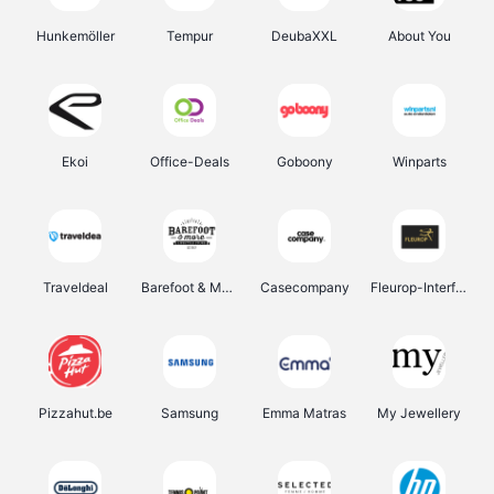
Hunkemöller
Tempur
DeubaXXL
About You
Ekoi
Office-Deals
Goboony
Winparts
Traveldeal
Barefoot & More
Casecompany
Fleurop-Interflora
Pizzahut.be
Samsung
Emma Matras
My Jewellery