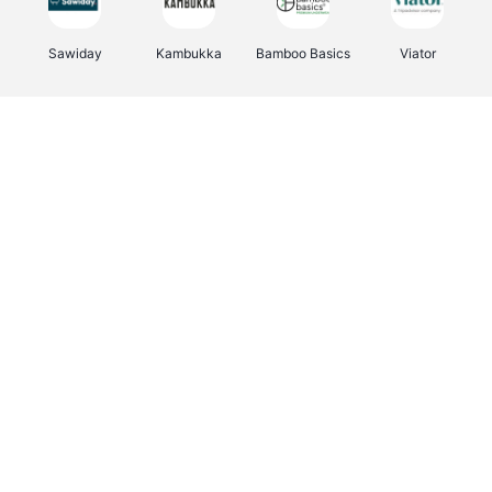
Sawiday
Kambukka
Bamboo Basics
Viator
Deurklinkenshop
Samsonite
Vertbaudet
OTTO Office
Energie.be
Joybuy
Groepen.be
Name It
Albelli.be
Borgerhoff & Lamberigts
Myprotein
JBL