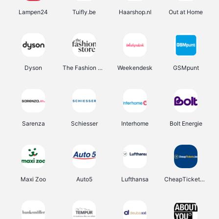
Lampen24
Tuifly.be
Haarshop.nl
Out at Home
Dyson
The Fashion Store
Weekendesk
GSMpunt
Sarenza
Schiesser
Interhome
Bolt Energie
Maxi Zoo
Auto5
Lufthansa
CheapTickets.be