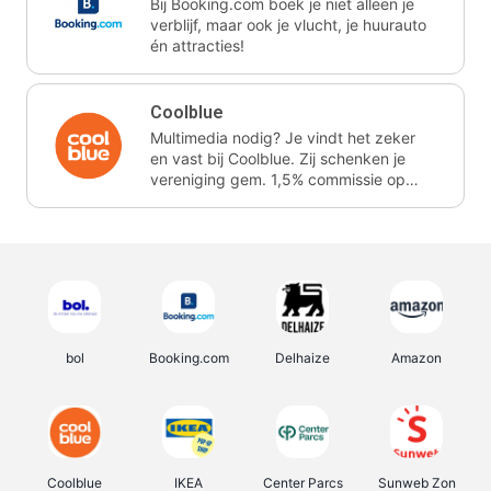
Bij Booking.com boek je niet alleen je
verblijf, maar ook je vlucht, je huurauto
én attracties!
Coolblue
Multimedia nodig? Je vindt het zeker
en vast bij Coolblue. Zij schenken je
vereniging gem. 1,5% commissie op
jouw aankoop.
bol
Booking.com
Delhaize
Amazon
Coolblue
IKEA
Center Parcs
Sunweb Zon