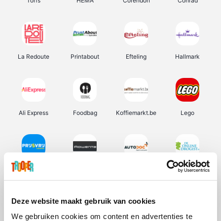
Torfs
HEMA
Corendon
Conrad
La Redoute
Printabout
Efteling
Hallmark
Ali Express
Foodbag
Koffiemarkt.be
Lego
Prijsvrij
Rowenta
Autodoc
De Online Drogist
Deze website maakt gebruik van cookies
We gebruiken cookies om content en advertenties te