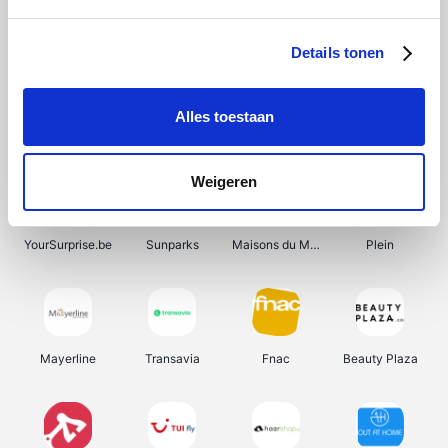
Shein
Bergfreunde
Pazzox
Smartwatchbanden
Details tonen
Alles toestaan
Manutan
Get Your Guide
Wijnbeurs.be
HBM Machines
Weigeren
YourSurprise.be
Sunparks
Maisons du Monde
Plein
Mayerline
Transavia
Fnac
Beauty Plaza