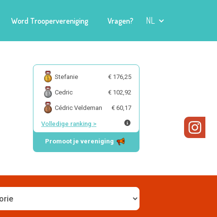
NL
Word Troopervereniging
Vragen?
Stefanie
€ 176,25
Cedric
€ 102,92
Cédric Veldeman
€ 60,17
Volledige ranking
>
Promoot je vereniging