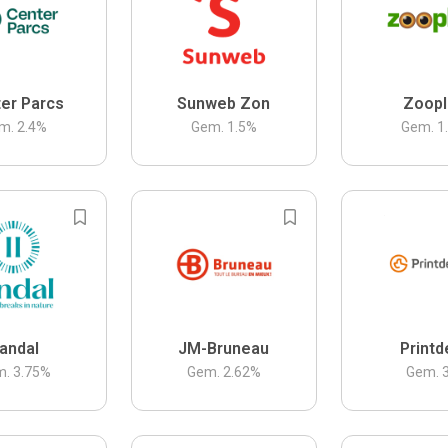
er Parcs
Sunweb Zon
Zoopl
m.
2.4
%
Gem.
1.5
%
Gem.
1
andal
JM-Bruneau
Printd
m.
3.75
%
Gem.
2.62
%
Gem.