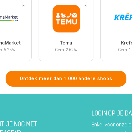
maMarket
Temu
Kref
m.
5.25
%
Gem.
2.62
%
Gem.
1
Ontdek meer dan 1.000 andere shops
LOGIN OP JE 
IT JE NOG MET
Enkel voor onze 