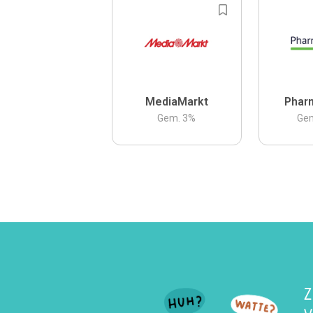
MediaMarkt
Phar
Gem.
3
%
Ge
Z