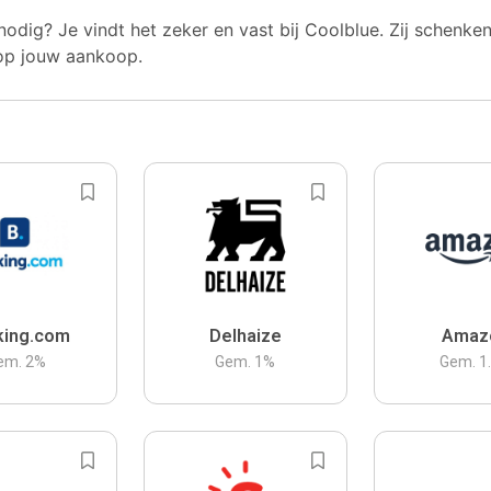
nodig? Je vindt het zeker en vast bij Coolblue. Zij schenke
op jouw aankoop.
king.com
Delhaize
Amaz
em.
2
%
Gem.
1
%
Gem.
1