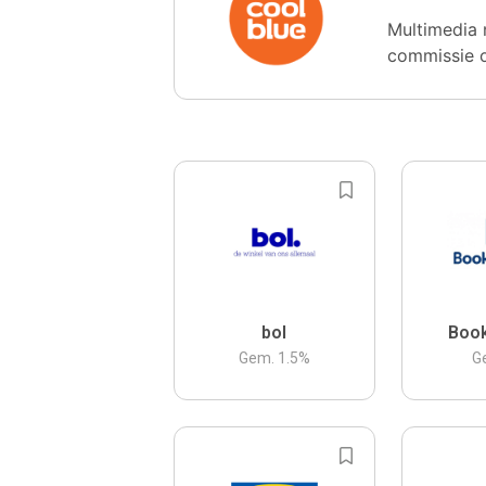
Multimedia 
commissie 
bol
Boo
Gem.
1.5
%
G