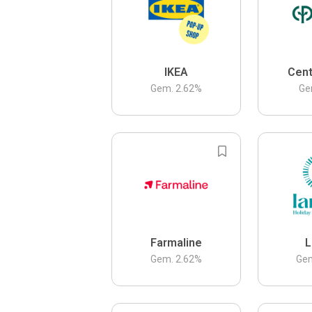
IKEA
Cent
Gem.
2.62
%
Ge
Farmaline
L
Gem.
2.62
%
Ge