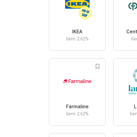
IKEA
Cent
Gem.
2.62
%
Ge
Farmaline
L
Gem.
2.62
%
Ge