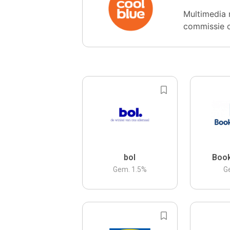
Multimedia 
commissie 
bol
Boo
Gem.
1.5
%
G