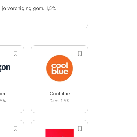
n je vereniging gem. 1,5%
on
Coolblue
.5
%
Gem.
1.5
%