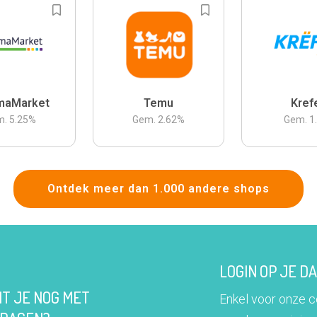
maMarket
Temu
Kref
m.
5.25
%
Gem.
2.62
%
Gem.
1
Ontdek meer dan 1.000 andere shops
LOGIN OP JE 
IT JE NOG MET
Enkel voor onze 