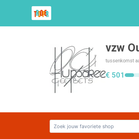
vzw O
tussenkomst a
€ 501