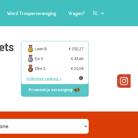
NL
Word Troopervereniging
Vragen?
ets
Leen B.
€ 202,27
Evi V.
€ 43,66
Elke S.
€ 25,04
Volledige ranking
>
Promoot je vereniging