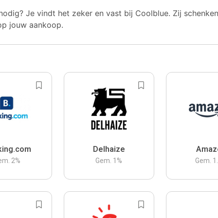
nodig? Je vindt het zeker en vast bij Coolblue. Zij schenke
op jouw aankoop.
king.com
Delhaize
Amaz
em.
2
%
Gem.
1
%
Gem.
1