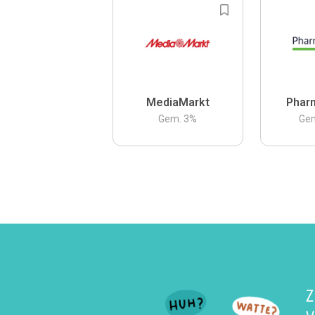
MediaMarkt
Phar
Gem.
3
%
Ge
Z