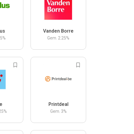
us
Vanden Borre
.5
%
Gem.
2.25
%
be
Printdeal
25
%
Gem.
3
%