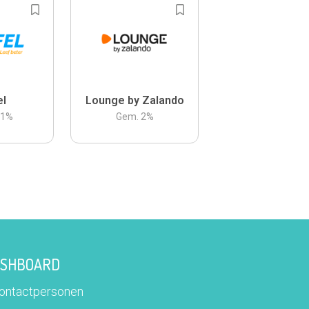
el
Lounge by Zalando
.1
%
Gem.
2
%
DASHBOARD
contactpersonen