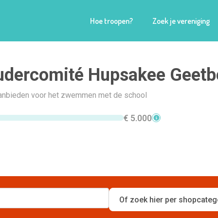
Hoe troopen?
Zoek je vereniging
udercomité Hupsakee Geetb
anbieden voor het zwemmen met de school
€ 5.000