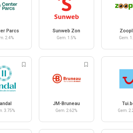
er Parcs
Sunweb Zon
Zoopl
m.
2.4
%
Gem.
1.5
%
Gem.
1
andal
JM-Bruneau
Tui.
m.
3.75
%
Gem.
2.62
%
Gem.
2.