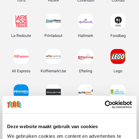
Torfs
HEMA
Corendon
Conrad
La Redoute
Printabout
Hallmark
Foodbag
Ali Express
Koffiemarkt.be
Efteling
Lego
Prijsvrij
Rowenta
Autodoc
De Online Drogist
Deze website maakt gebruik van cookies
We gebruiken cookies om content en advertenties te