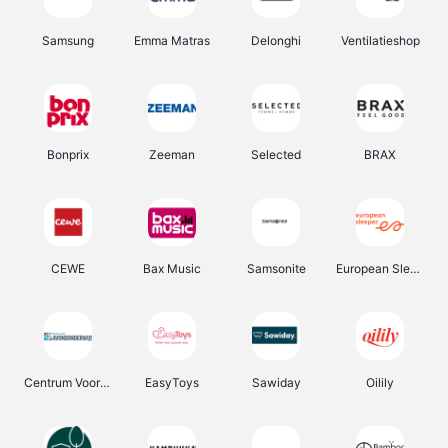
Samsung
Emma Matras
Delonghi
Ventilatieshop
Bonprix
Zeeman
Selected
BRAX
CEWE
Bax Music
Samsonite
European Sleeper
Centrum Voor Avondonderwijs
EasyToys
Sawiday
Oilily