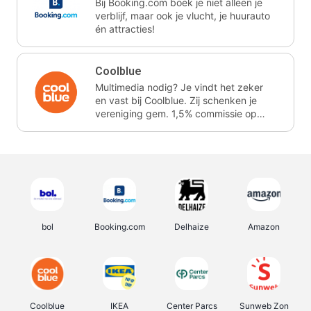
Bij Booking.com boek je niet alleen je
verblijf, maar ook je vlucht, je huurauto
én attracties!
Coolblue
Multimedia nodig? Je vindt het zeker
en vast bij Coolblue. Zij schenken je
vereniging gem. 1,5% commissie op
jouw aankoop.
bol
Booking.com
Delhaize
Amazon
Coolblue
IKEA
Center Parcs
Sunweb Zon