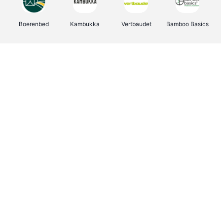
Boerenbed
Kambukka
Vertbaudet
Bamboo Basics
Viator
Deurklinkenshop
Joybuy
OTTO Office
Energie.be
Groepen.be
Name It
Shop like you Give A Damn
Expedia.be
Borgerhoff & Lamberigts
Myprotein
Albelli.be