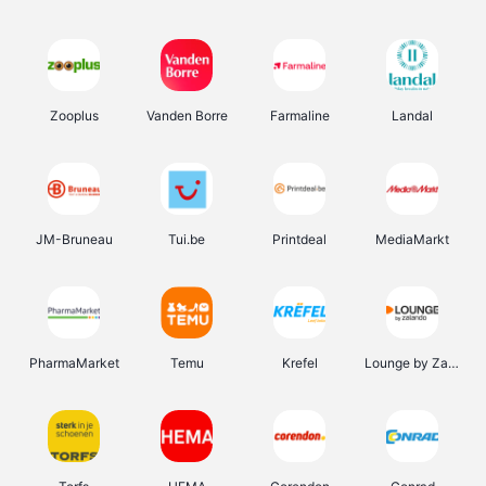
Zooplus
Vanden Borre
Farmaline
Landal
JM-Bruneau
Tui.be
Printdeal
MediaMarkt
PharmaMarket
Temu
Krefel
Lounge by Zalando