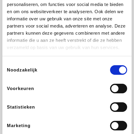
Vidaxl
Lampenlicht.be
Adidas
Hotels.com
personaliseren, om functies voor social media te bieden
en om ons websiteverkeer te analyseren. Ook delen we
informatie over uw gebruik van onze site met onze
partners voor social media, adverteren en analyse. Deze
partners kunnen deze gegevens combineren met andere
Plopsa
DectDirect
Medpets.be
All Accor
informatie die u aan ze heeft verstrekt of die ze hebben
verzameld op basis van uw gebruik van hun services.
Toestemmingsselectie
Noodzakelijk
Brussels Airlines
Wondr.Care
Wijnvoordeel.be
Disneyland Paris
Voorkeuren
EuroGifts
ZEB
Ibood
Get Your Guide
Statistieken
Marketing