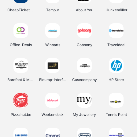
CheapTickets.be
Tempur
About You
Hunkemöller
Office-Deals
Winparts
Goboony
Traveldeal
Barefoot & More
Fleurop-Interflora
Casecompany
HP Store
Pizzahut.be
Weekendesk
My Jewellery
Tennis Point