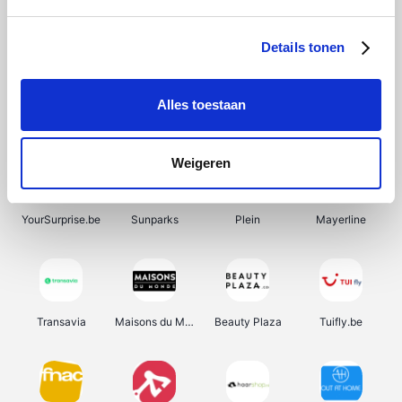
SupraBazar
Shein
Bergfreunde
Smartwatchbanden
Details tonen
Alles toestaan
Manutan
Pazzox
Wijnbeurs.be
HBM Machines
Weigeren
YourSurprise.be
Sunparks
Plein
Mayerline
Transavia
Maisons du Monde
Beauty Plaza
Tuifly.be