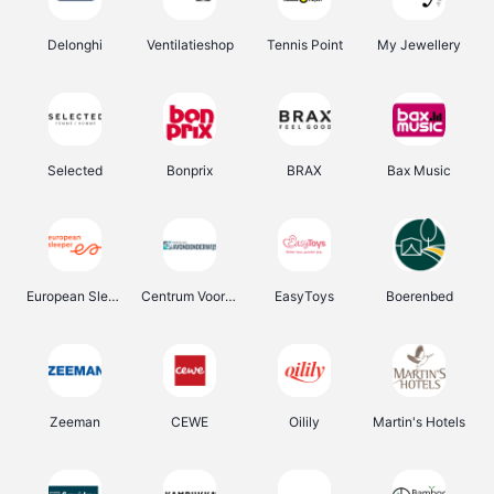
Delonghi
Ventilatieshop
Tennis Point
My Jewellery
Selected
Bonprix
BRAX
Bax Music
European Sleeper
Centrum Voor Avondonderwijs
EasyToys
Boerenbed
Zeeman
CEWE
Oilily
Martin's Hotels