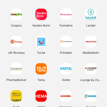
Zooplus
Vanden Borre
Farmaline
Landal
JM-Bruneau
Tui.be
Printdeal
MediaMarkt
PharmaMarket
Temu
Krefel
Lounge by Zalando