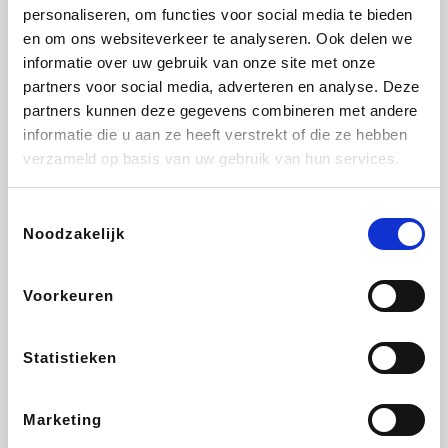
Vidaxl
Plopsa
Lampenlicht.be
Adidas
personaliseren, om functies voor social media te bieden
en om ons websiteverkeer te analyseren. Ook delen we
informatie over uw gebruik van onze site met onze
partners voor social media, adverteren en analyse. Deze
partners kunnen deze gegevens combineren met andere
Hotels.com
All Accor
Brussels Airlines
Medpets.be
informatie die u aan ze heeft verstrekt of die ze hebben
verzameld op basis van uw gebruik van hun services.
Toestemmingsselectie
Noodzakelijk
DectDirect
Wijnvoordeel.be
Wondr.Care
ZEB
Voorkeuren
Disneyland Paris
EuroGifts
Ibood
SupraBazar
Statistieken
Marketing