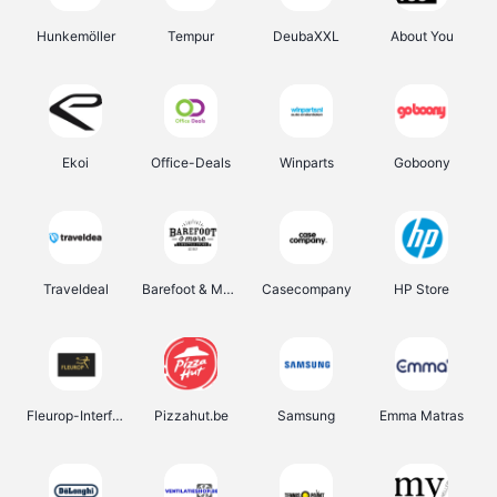
Hunkemöller
Tempur
DeubaXXL
About You
Ekoi
Office-Deals
Winparts
Goboony
Traveldeal
Barefoot & More
Casecompany
HP Store
Fleurop-Interflora
Pizzahut.be
Samsung
Emma Matras