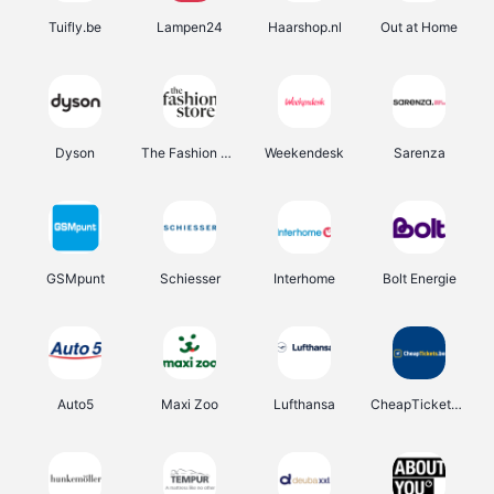
Tuifly.be
Lampen24
Haarshop.nl
Out at Home
Dyson
The Fashion Store
Weekendesk
Sarenza
GSMpunt
Schiesser
Interhome
Bolt Energie
Auto5
Maxi Zoo
Lufthansa
CheapTickets.be