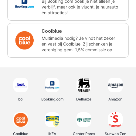
Bij Booking.com boek je niet alleen je
verblijf, maar ook je vlucht, je huurauto
én attracties!
Coolblue
Multimedia nodig? Je vindt het zeker
en vast bij Coolblue. Zij schenken je
vereniging gem. 1,5% commissie op
jouw aankoop.
bol
Booking.com
Delhaize
Amazon
Coolblue
IKEA
Center Parcs
Sunweb Zon