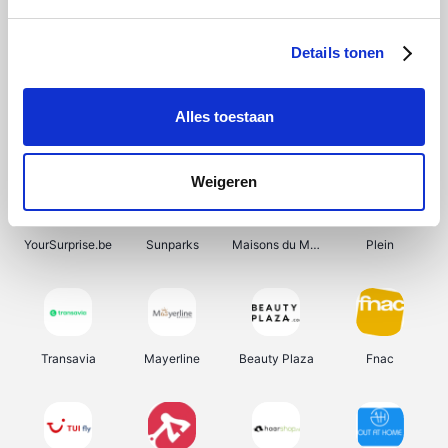
Shein
Get Your Guide
Bergfreunde
Pazzox
Details tonen
Alles toestaan
Smartwatchbanden
Manutan
Wijnbeurs.be
HBM Machines
Weigeren
YourSurprise.be
Sunparks
Maisons du Monde
Plein
Transavia
Mayerline
Beauty Plaza
Fnac