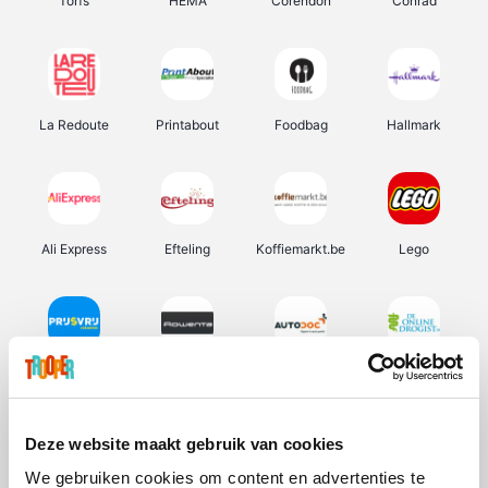
Torfs
HEMA
Corendon
Conrad
La Redoute
Printabout
Foodbag
Hallmark
Ali Express
Efteling
Koffiemarkt.be
Lego
Prijsvrij
Rowenta
Autodoc
De Online Drogist
Deze website maakt gebruik van cookies
We gebruiken cookies om content en advertenties te