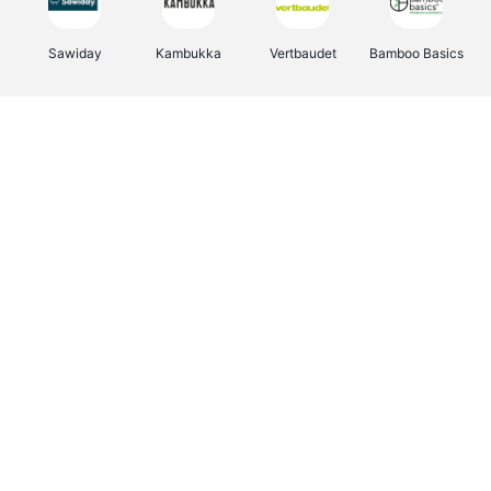
Sawiday
Kambukka
Vertbaudet
Bamboo Basics
Viator
Deurklinkenshop
Samsonite
OTTO Office
Energie.be
Groepen.be
Name It
Albelli.be
Joybuy
Borgerhoff & Lamberigts
Myprotein
JBL