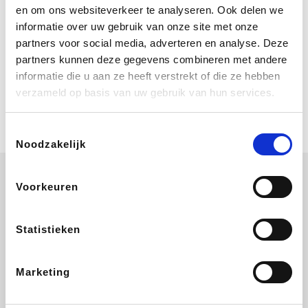
Bij Booking.com boek je niet alleen je
en om ons websiteverkeer te analyseren. Ook delen we
verblijf, maar ook je vlucht, je huurauto
informatie over uw gebruik van onze site met onze
én attracties!
partners voor social media, adverteren en analyse. Deze
partners kunnen deze gegevens combineren met andere
Coolblue
informatie die u aan ze heeft verstrekt of die ze hebben
Multimedia nodig? Je vindt het zeker
verzameld op basis van uw gebruik van hun services.
en vast bij Coolblue. Zij schenken je
vereniging gem. 1,5% commissie op
jouw aankoop.
Toestemmingsselectie
Noodzakelijk
Voorkeuren
Disneyland Paris
EuroGifts
Ibood
SupraBazar
Statistieken
Marketing
Shein
Get Your Guide
Bergfreunde
Pazzox