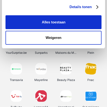
Details tonen
Alles toestaan
Smartwatchbanden
Manutan
Wijnbeurs.be
HBM Machines
Weigeren
YourSurprise.be
Sunparks
Maisons du Monde
Plein
Transavia
Mayerline
Beauty Plaza
Fnac