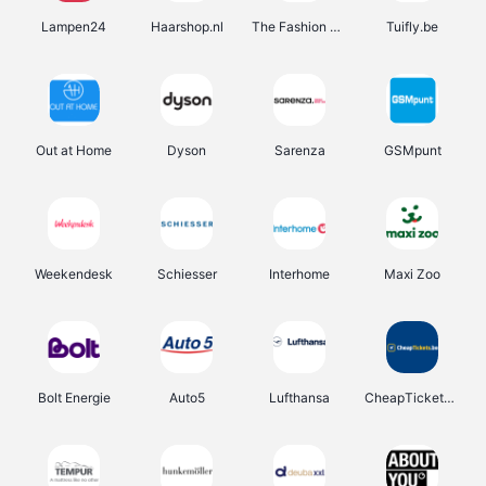
Lampen24
Haarshop.nl
The Fashion Store
Tuifly.be
Out at Home
Dyson
Sarenza
GSMpunt
Weekendesk
Schiesser
Interhome
Maxi Zoo
Bolt Energie
Auto5
Lufthansa
CheapTickets.be