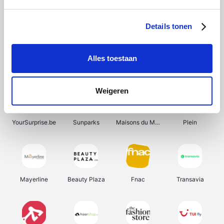
Bergfreunde
Shein
Pazzox
Manutan
Details tonen
Alles toestaan
Smartwatchbanden
Wijnbeurs.be
Get Your Guide
HBM Machines
Weigeren
YourSurprise.be
Sunparks
Maisons du Monde
Plein
Mayerline
Beauty Plaza
Fnac
Transavia