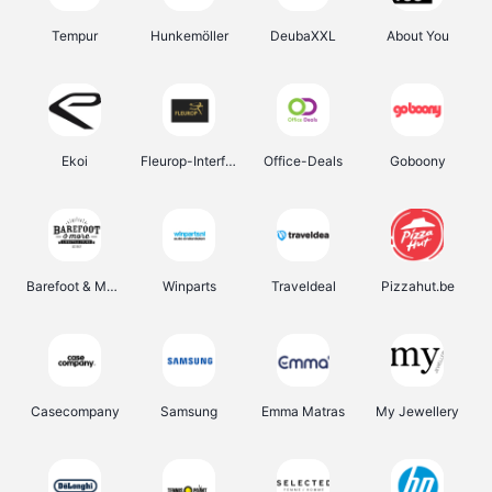
Tempur
Hunkemöller
DeubaXXL
About You
Ekoi
Fleurop-Interflora
Office-Deals
Goboony
Barefoot & More
Winparts
Traveldeal
Pizzahut.be
Casecompany
Samsung
Emma Matras
My Jewellery