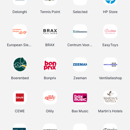
Delonghi
Tennis Point
Selected
HP Store
European Sleeper
BRAX
Centrum Voor Avondonderwijs
EasyToys
Boerenbed
Bonprix
Zeeman
Ventilatieshop
CEWE
Oilily
Bax Music
Martin's Hotels