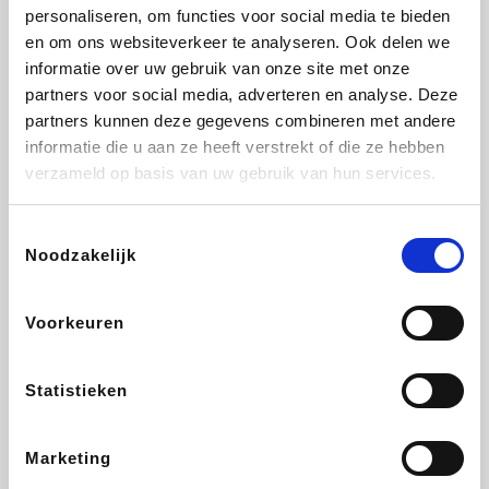
Vidaxl
Lampenlicht.be
Plopsa
Brussels Airlines
personaliseren, om functies voor social media te bieden
en om ons websiteverkeer te analyseren. Ook delen we
informatie over uw gebruik van onze site met onze
partners voor social media, adverteren en analyse. Deze
partners kunnen deze gegevens combineren met andere
All Accor
Adidas
Hotels.com
Medpets.be
informatie die u aan ze heeft verstrekt of die ze hebben
verzameld op basis van uw gebruik van hun services.
Toestemmingsselectie
Noodzakelijk
DectDirect
ZEB
Wondr.Care
Disneyland Paris
Voorkeuren
Ibood
EuroGifts
Wijnvoordeel.be
SupraBazar
Statistieken
Marketing