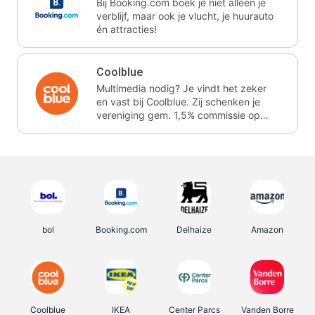
Bij Booking.com boek je niet alleen je
verblijf, maar ook je vlucht, je huurauto
én attracties!
Coolblue
Multimedia nodig? Je vindt het zeker
en vast bij Coolblue. Zij schenken je
vereniging gem. 1,5% commissie op
jouw aankoop.
bol
Booking.com
Delhaize
Amazon
Coolblue
IKEA
Center Parcs
Vanden Borre