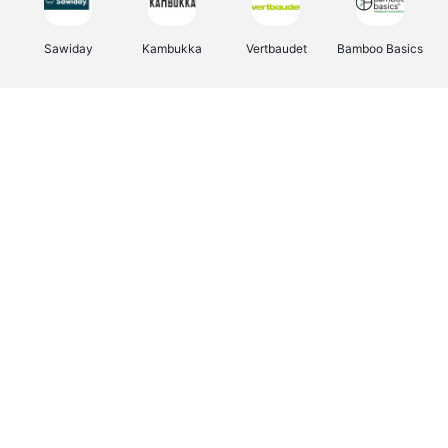
Sawiday
Kambukka
Vertbaudet
Bamboo Basics
Viator
Deurklinkenshop
Samsonite
Joybuy
OTTO Office
Energie.be
Groepen.be
Name It
Borgerhoff & Lamberigts
Myprotein
Albelli.be
JBL