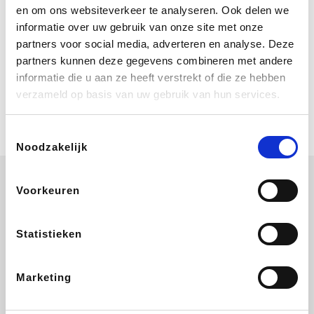
Bij Booking.com boek je niet alleen je
en om ons websiteverkeer te analyseren. Ook delen we
verblijf, maar ook je vlucht, je huurauto
informatie over uw gebruik van onze site met onze
én attracties!
partners voor social media, adverteren en analyse. Deze
partners kunnen deze gegevens combineren met andere
Coolblue
informatie die u aan ze heeft verstrekt of die ze hebben
Multimedia nodig? Je vindt het zeker
verzameld op basis van uw gebruik van hun services.
en vast bij Coolblue. Zij schenken je
vereniging gem. 1,5% commissie op
jouw aankoop.
Toestemmingsselectie
Noodzakelijk
Voorkeuren
Wijnvoordeel.be
EuroGifts
Ibood
SupraBazar
Statistieken
Marketing
Shein
Bergfreunde
Pazzox
Smartwatchbanden