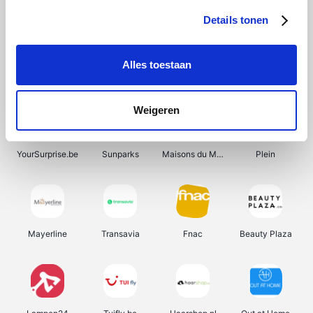
Details tonen
Alles toestaan
Manutan
Get Your Guide
Wijnbeurs.be
HBM Machines
Weigeren
YourSurprise.be
Sunparks
Maisons du Monde
Plein
Mayerline
Transavia
Fnac
Beauty Plaza