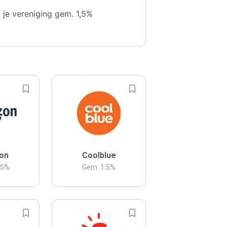
n je vereniging gem. 1,5%
on
Coolblue
.5
%
Gem.
1.5
%