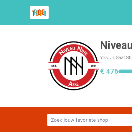
Niveau
Yes, Jij Gaat S
€ 476