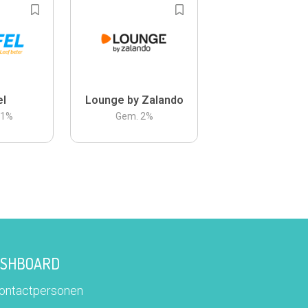
el
Lounge by Zalando
.1
%
Gem.
2
%
DASHBOARD
contactpersonen