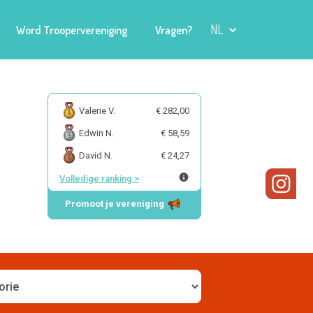
NL
Word Troopervereniging
Vragen?
Valerie V.
€ 282,00
Edwin N.
€ 58,59
David N.
€ 24,27
Volledige ranking
>
Promoot je vereniging