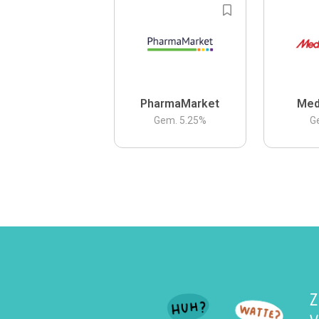
PharmaMarket
Med
Gem.
5.25
%
G
Z