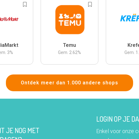
iaMarkt
Temu
Kref
em.
3
%
Gem.
2.62
%
Gem.
1
Ontdek meer dan 1.000 andere shops
LOGIN OP JE 
IT JE NOG MET
Enkel voor onze 