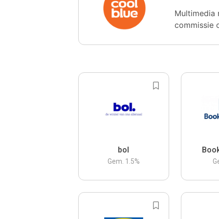
Multimedia 
commissie 
bol
Boo
Gem.
1.5
%
G