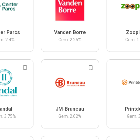
er Parcs
Vanden Borre
Zoopl
m.
2.4
%
Gem.
2.25
%
Gem.
1
andal
JM-Bruneau
Printd
m.
3.75
%
Gem.
2.62
%
Gem.