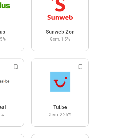
us
Sunweb Zon
.5
%
Gem.
1.5
%
eal
Tui.be
3
%
Gem.
2.25
%