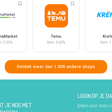
maMarket
Temu
Kref
m.
5.25
%
Gem.
2.62
%
Gem.
1
Ontdek meer dan 1.000 andere shops
LOGIN OP JE 
IT JE NOG MET
Enkel voor onze 