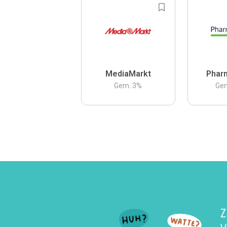
MediaMarkt
Phar
Gem.
3
%
Ge
Z