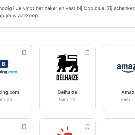
nodig? Je vindt het zeker en vast bij Coolblue. Zij schenke
op jouw aankoop.
king.com
Delhaize
Amaz
em.
2
%
Gem.
1
%
Gem.
1