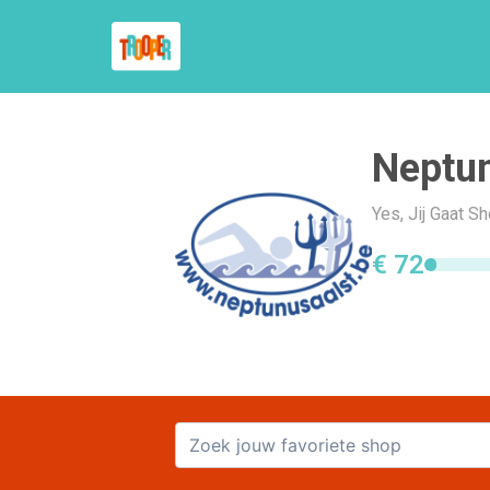
Neptun
Yes, Jij Gaat S
€ 72