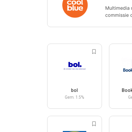
Multimedia 
commissie 
bol
Boo
Gem.
1.5
%
G