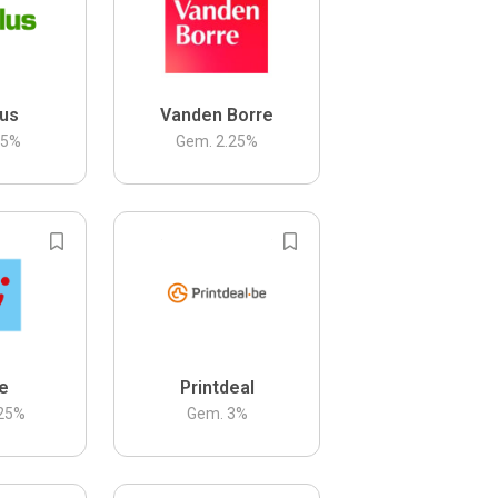
us
Vanden Borre
.5
%
Gem.
2.25
%
be
Printdeal
25
%
Gem.
3
%