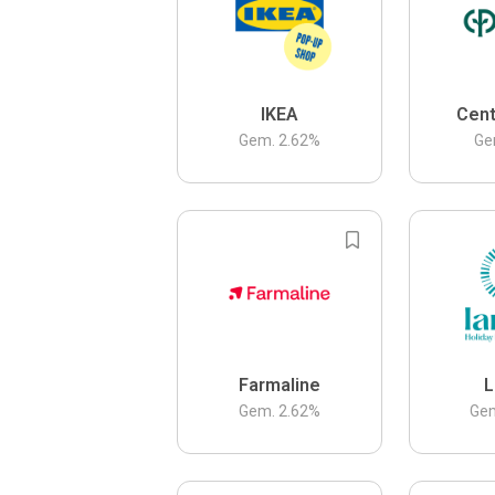
IKEA
Cent
Gem.
2.62
%
Ge
Farmaline
L
Gem.
2.62
%
Ge