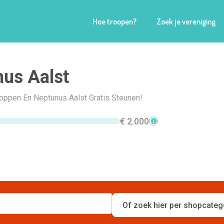
Hoe troopen?
Zoek je vereniging
us Aalst
hoppen En Neptunus Aalst Gratis Steunen!
€ 2.000