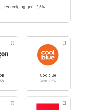
n je vereniging gem. 1,5%
on
Coolblue
.5
%
Gem.
1.5
%