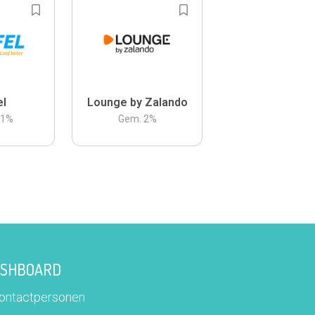
el
Lounge by Zalando
.1
%
Gem.
2
%
DASHBOARD
contactpersonen