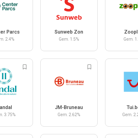
er Parcs
Sunweb Zon
Zoopl
m.
2.4
%
Gem.
1.5
%
Gem.
1
andal
JM-Bruneau
Tui.
m.
3.75
%
Gem.
2.62
%
Gem.
2.