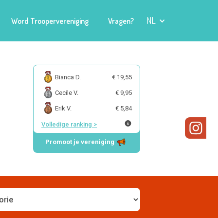
NL
Word Troopervereniging
Vragen?
Bianca D.
€ 19,55
Cecile V.
€ 9,95
Erik V.
€ 5,84
Volledige ranking
>
Promoot je vereniging