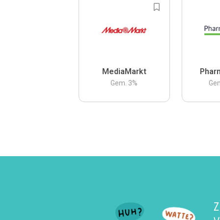
MediaMarkt
Phar
Gem.
3
%
Ge
Z