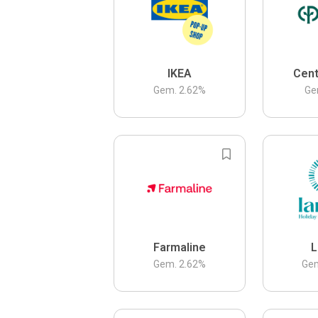
IKEA
Cent
Gem.
2.62
%
Ge
Farmaline
L
Gem.
2.62
%
Ge