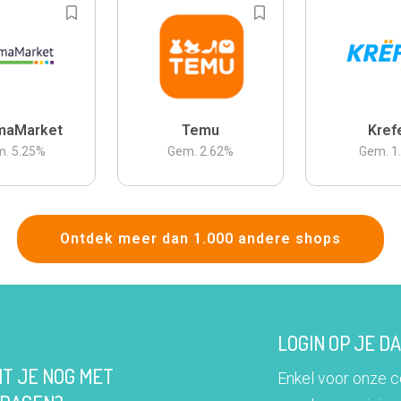
maMarket
Temu
Kref
m.
5.25
%
Gem.
2.62
%
Gem.
1
Ontdek meer dan 1.000 andere shops
LOGIN OP JE 
IT JE NOG MET
Enkel voor onze 