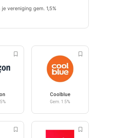
n je vereniging gem. 1,5%
on
Coolblue
.5
%
Gem.
1.5
%