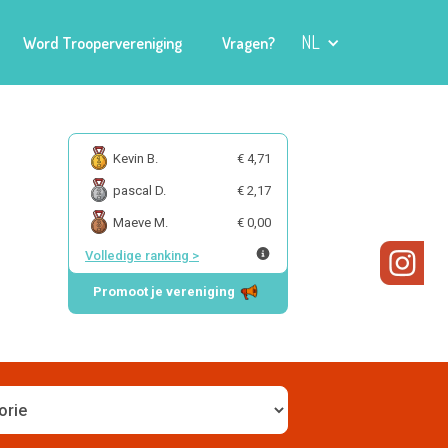
NL
Word Troopervereniging
Vragen?
Kevin B.
€ 4,71
pascal D.
€ 2,17
Maeve M.
€ 0,00
Volledige ranking
>
Promoot je vereniging