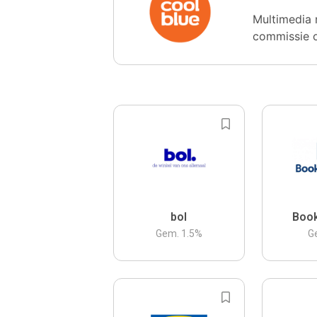
Multimedia 
commissie 
bol
Boo
Gem.
1.5
%
G