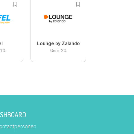
el
Lounge by Zalando
.1
%
Gem.
2
%
DASHBOARD
contactpersonen