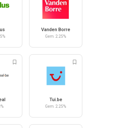
us
Vanden Borre
.5
%
Gem.
2.25
%
eal
Tui.be
3
%
Gem.
2.25
%