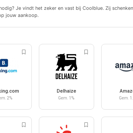
nodig? Je vindt het zeker en vast bij Coolblue. Zij schenke
op jouw aankoop.
king.com
Delhaize
Amaz
em.
2
%
Gem.
1
%
Gem.
1