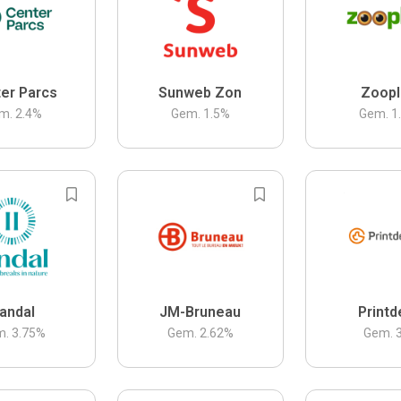
er Parcs
Sunweb Zon
Zoopl
m.
2.4
%
Gem.
1.5
%
Gem.
1
andal
JM-Bruneau
Printd
m.
3.75
%
Gem.
2.62
%
Gem.