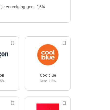
n je vereniging gem. 1,5%
on
Coolblue
.5
%
Gem.
1.5
%