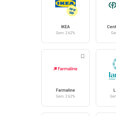
IKEA
Cent
Gem.
2.62
%
Ge
Farmaline
L
Gem.
2.62
%
Ge