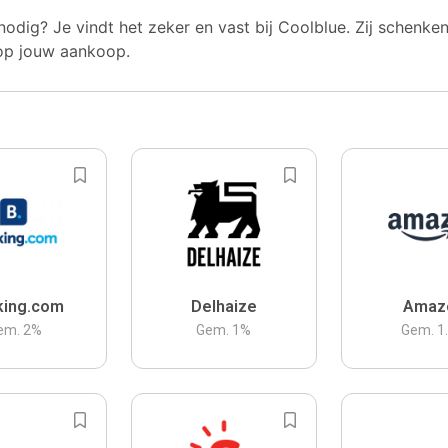
nodig? Je vindt het zeker en vast bij Coolblue. Zij schenke
op jouw aankoop.
king.com
Delhaize
Amaz
em.
2
%
Gem.
1
%
Gem.
1