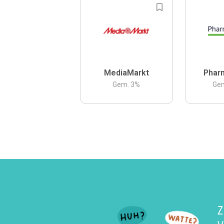
MediaMarkt
Phar
Gem.
3
%
Ge
Z