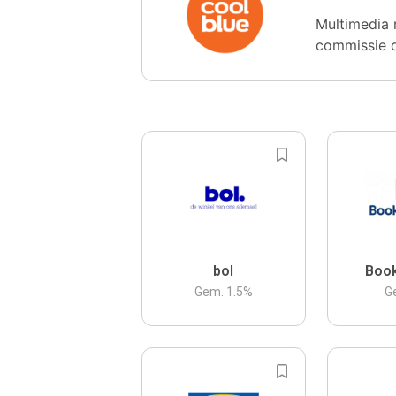
Multimedia 
commissie 
bol
Boo
Gem.
1.5
%
G