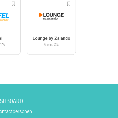
el
Lounge by Zalando
.1
%
Gem.
2
%
DASHBOARD
contactpersonen