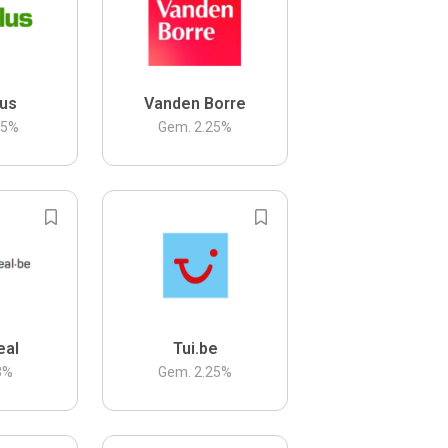
us
Vanden Borre
.5
%
Gem.
2.25
%
eal
Tui.be
3
%
Gem.
2.25
%