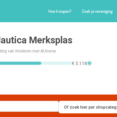
Hoe troopen?
Zoek je vereniging
autica Merksplas
ding van Kinderen met AUtisme
€ 5.118