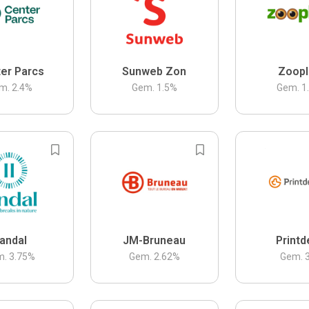
er Parcs
Sunweb Zon
Zoopl
m.
2.4
%
Gem.
1.5
%
Gem.
1
andal
JM-Bruneau
Printd
m.
3.75
%
Gem.
2.62
%
Gem.