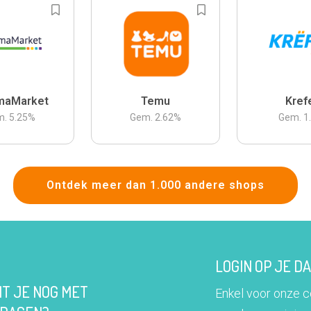
maMarket
Temu
Kref
m.
5.25
%
Gem.
2.62
%
Gem.
1
Ontdek meer dan 1.000 andere shops
LOGIN OP JE 
IT JE NOG MET
Enkel voor onze 