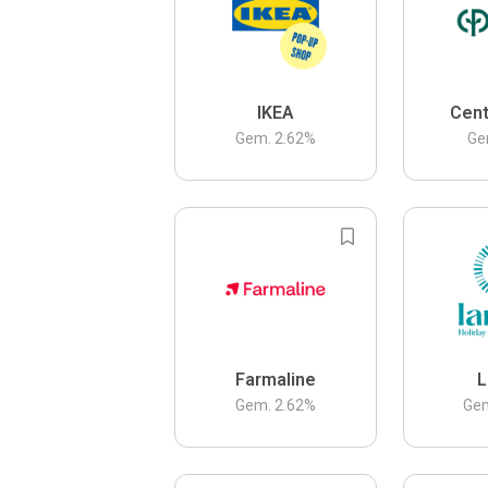
IKEA
Cent
Gem.
2.62
%
Ge
Farmaline
L
Gem.
2.62
%
Ge