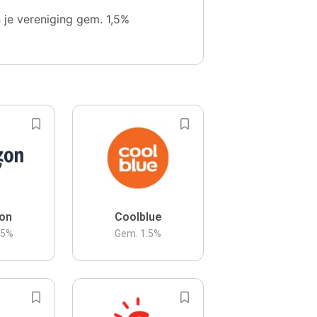
n je vereniging gem. 1,5%
on
Coolblue
.5
%
Gem.
1.5
%