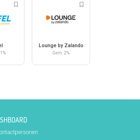
el
Lounge by Zalando
.1
%
Gem.
2
%
DASHBOARD
contactpersonen