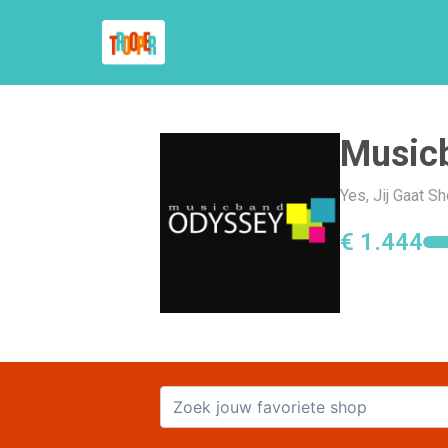
Music
Yes, Jij Gaat 
€ 1.444