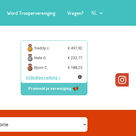
NL
Word Troopervereniging
Vragen?
freddy c.
€ 497,92
Nele G.
€ 232,77
Bjorn C.
€ 188,25
Volledige ranking
>
Promoot je vereniging