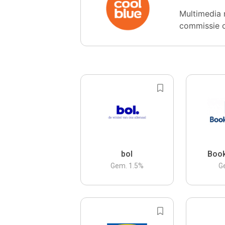
Multimedia 
commissie 
bol
Boo
Gem.
1.5
%
G