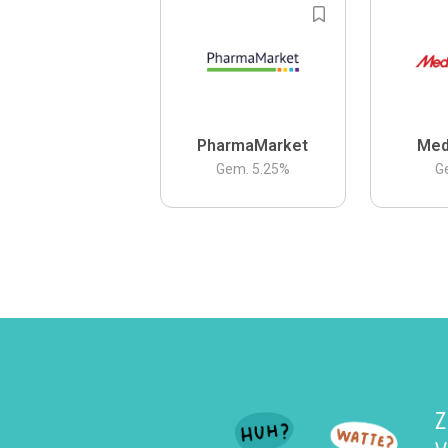
PharmaMarket
Med
Gem.
5.25
%
G
Z