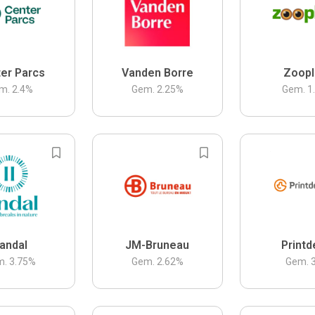
er Parcs
Vanden Borre
Zoopl
m.
2.4
%
Gem.
2.25
%
Gem.
1
andal
JM-Bruneau
Printd
m.
3.75
%
Gem.
2.62
%
Gem.