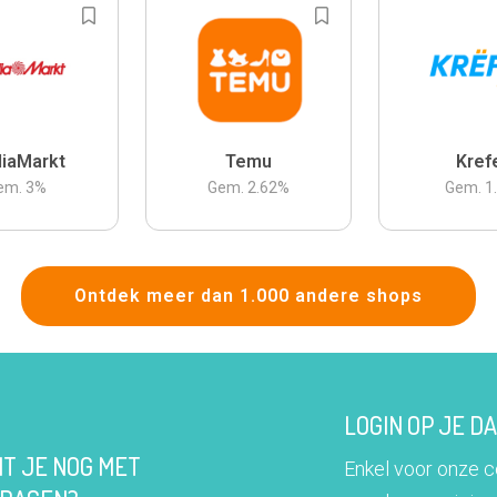
iaMarkt
Temu
Kref
em.
3
%
Gem.
2.62
%
Gem.
1
Ontdek meer dan 1.000 andere shops
LOGIN OP JE 
IT JE NOG MET
Enkel voor onze 