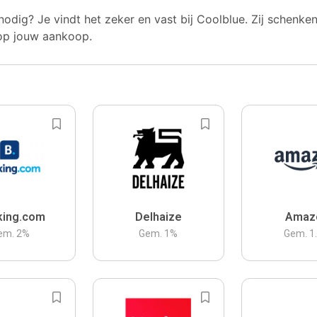
nodig? Je vindt het zeker en vast bij Coolblue. Zij schenke
op jouw aankoop.
king.com
Delhaize
Amaz
em.
2
%
Gem.
1
%
Gem.
1