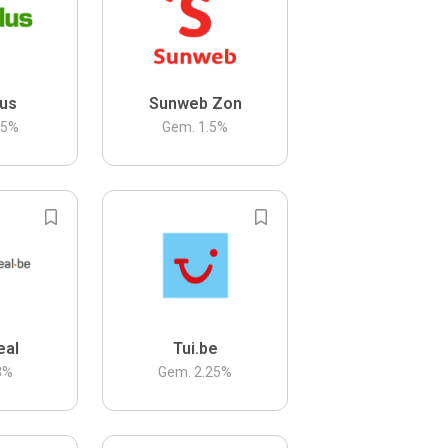
us
Sunweb Zon
.5
%
Gem.
1.5
%
eal
Tui.be
3
%
Gem.
2.25
%