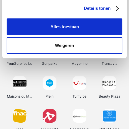
Details tonen
Alles toestaan
Pazzox
Wijnbeurs.be
Manutan
HBM Machines
Weigeren
YourSurprise.be
Sunparks
Mayerline
Transavia
Maisons du Monde
Plein
Tuifly.be
Beauty Plaza