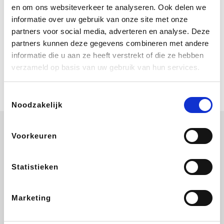
Geniet van eindeloze zomerdagen bij
en om ons websiteverkeer te analyseren. Ook delen we
Center Parcs. Boek nu je verblijf vanaf
informatie over uw gebruik van onze site met onze
€ 460 voor een 4 persoons Comfort
cottage voor 3 nachten. Ze schenken
partners voor social media, adverteren en analyse. Deze
je vereniging gem. 2,4% commissie.
partners kunnen deze gegevens combineren met andere
Coolblue
informatie die u aan ze heeft verstrekt of die ze hebben
Multimedia nodig? Je vindt het zeker
verzameld op basis van uw gebruik van hun services.
en vast bij Coolblue. Zij schenken je
vereniging gem. 1,5% commissie op
jouw aankoop.
Toestemmingsselectie
Noodzakelijk
Voorkeuren
ZEB
Get Your Guide
EuroGifts
Ibood
Statistieken
Marketing
Shein
Bergfreunde
SupraBazar
Smartwatchbanden