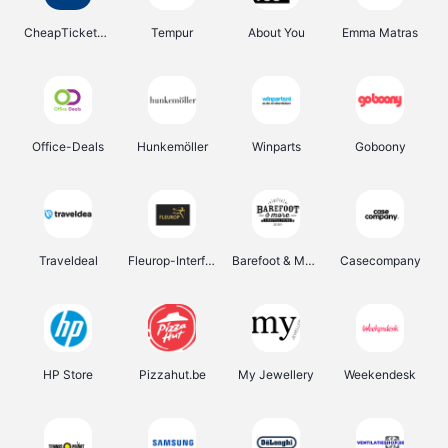
CheapTickets.be
Tempur
About You
Emma Matras
Office-Deals
Hunkemöller
Winparts
Goboony
Traveldeal
Fleurop-Interflora
Barefoot & More
Casecompany
HP Store
Pizzahut.be
My Jewellery
Weekendesk