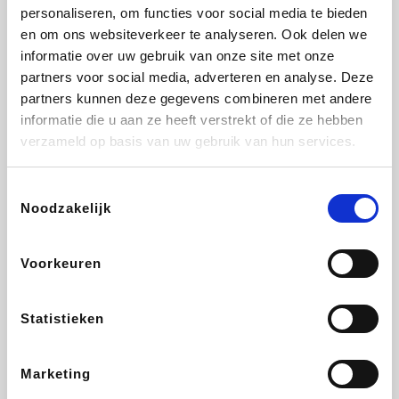
Lampenlicht.be
De Online Drogist
Hotels.com
Adidas
personaliseren, om functies voor social media te bieden
en om ons websiteverkeer te analyseren. Ook delen we
informatie over uw gebruik van onze site met onze
partners voor social media, adverteren en analyse. Deze
partners kunnen deze gegevens combineren met andere
Plopsa
DectDirect
Medpets.be
All Accor
informatie die u aan ze heeft verstrekt of die ze hebben
verzameld op basis van uw gebruik van hun services.
Toestemmingsselectie
Noodzakelijk
Brussels Airlines
Wondr.Care
Wijnvoordeel.be
Disneyland Paris
Voorkeuren
EuroGifts
ZEB
Ibood
Get Your Guide
Statistieken
Marketing