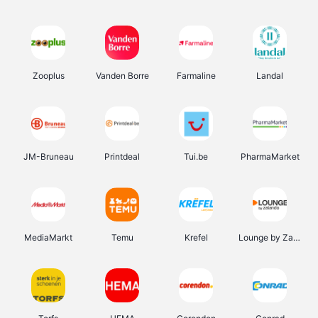
Zooplus
Vanden Borre
Farmaline
Landal
JM-Bruneau
Printdeal
Tui.be
PharmaMarket
MediaMarkt
Temu
Krefel
Lounge by Zalando