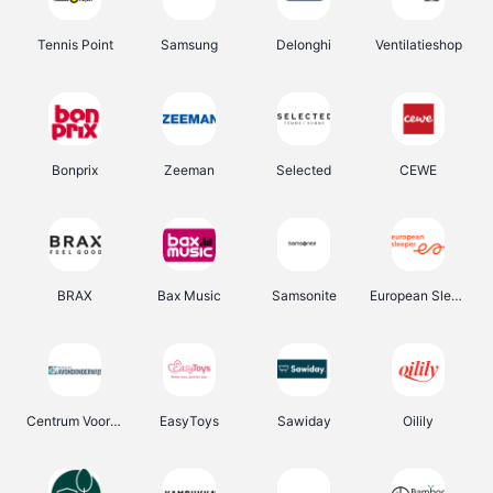
Tennis Point
Samsung
Delonghi
Ventilatieshop
Bonprix
Zeeman
Selected
CEWE
BRAX
Bax Music
Samsonite
European Sleeper
Centrum Voor Avondonderwijs
EasyToys
Sawiday
Oilily