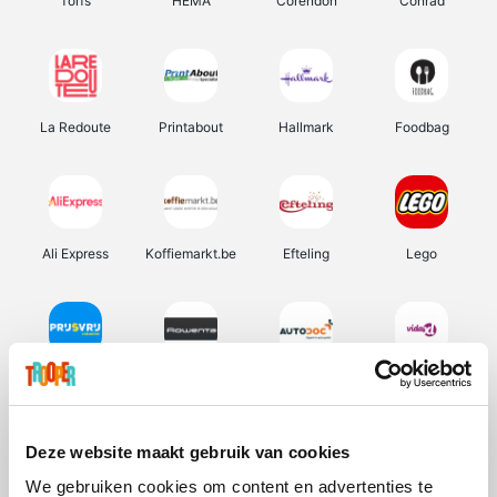
Torfs
HEMA
Corendon
Conrad
La Redoute
Printabout
Hallmark
Foodbag
Ali Express
Koffiemarkt.be
Efteling
Lego
Prijsvrij
Rowenta
Autodoc
Vidaxl
Deze website maakt gebruik van cookies
We gebruiken cookies om content en advertenties te