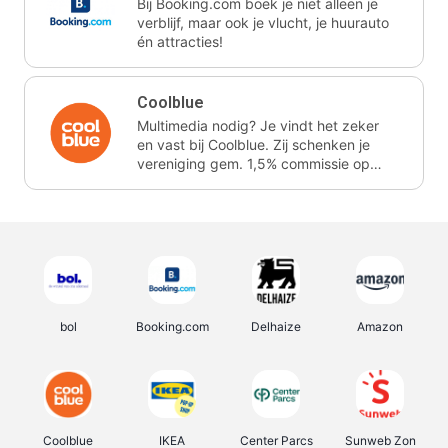
Bij Booking.com boek je niet alleen je
verblijf, maar ook je vlucht, je huurauto
én attracties!
Coolblue
Multimedia nodig? Je vindt het zeker
en vast bij Coolblue. Zij schenken je
vereniging gem. 1,5% commissie op
jouw aankoop.
bol
Booking.com
Delhaize
Amazon
Coolblue
IKEA
Center Parcs
Sunweb Zon