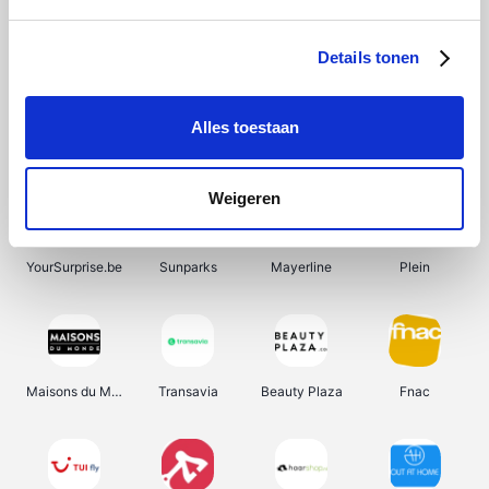
Shein
Bergfreunde
SupraBazar
Smartwatchbanden
Details tonen
Alles toestaan
Manutan
Pazzox
Wijnbeurs.be
HBM Machines
Weigeren
YourSurprise.be
Sunparks
Mayerline
Plein
Maisons du Monde
Transavia
Beauty Plaza
Fnac