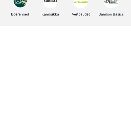
Boerenbed
Kambukka
Vertbaudet
Bamboo Basics
Viator
Deurklinkenshop
Joybuy
OTTO Office
Groepen.be
Shop like you Give A Damn
Expedia.be
Borgerhoff & Lamberigts
Myprotein
Albelli.be
Martin's Hotels
Name It