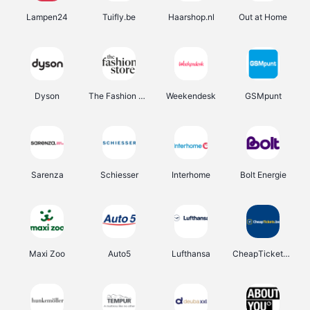
Lampen24
Tuifly.be
Haarshop.nl
Out at Home
Dyson
The Fashion Store
Weekendesk
GSMpunt
Sarenza
Schiesser
Interhome
Bolt Energie
Maxi Zoo
Auto5
Lufthansa
CheapTickets.be