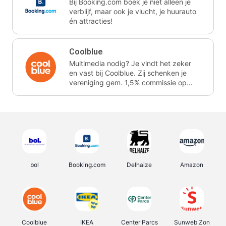
Bij Booking.com boek je niet alleen je
verblijf, maar ook je vlucht, je huurauto
én attracties!
Coolblue
Multimedia nodig? Je vindt het zeker
en vast bij Coolblue. Zij schenken je
vereniging gem. 1,5% commissie op
jouw aankoop.
bol
Booking.com
Delhaize
Amazon
Coolblue
IKEA
Center Parcs
Sunweb Zon