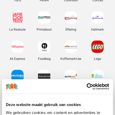
Torfs
HEMA
Corendon
Conrad
La Redoute
Printabout
Efteling
Hallmark
Ali Express
Foodbag
Koffiemarkt.be
Lego
Prijsvrij
Rowenta
Autodoc
De Online Drogist
Deze website maakt gebruik van cookies
We gebruiken cookies om content en advertenties te