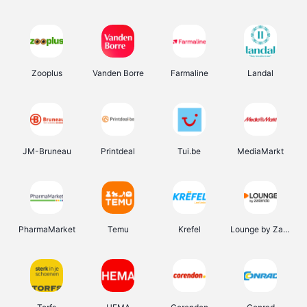
Zooplus
Vanden Borre
Farmaline
Landal
JM-Bruneau
Printdeal
Tui.be
MediaMarkt
PharmaMarket
Temu
Krefel
Lounge by Zalando