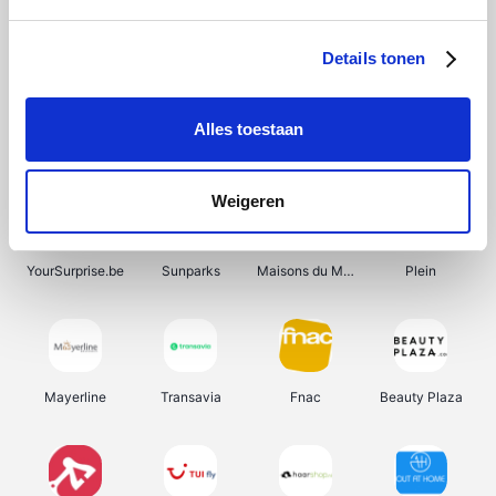
Shein
Bergfreunde
Pazzox
Smartwatchbanden
Details tonen
Alles toestaan
Manutan
Get Your Guide
Wijnbeurs.be
HBM Machines
Weigeren
YourSurprise.be
Sunparks
Maisons du Monde
Plein
Mayerline
Transavia
Fnac
Beauty Plaza