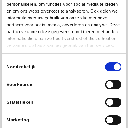
Vidaxl
Lampenlicht.be
Plopsa
Adidas
personaliseren, om functies voor social media te bieden
en om ons websiteverkeer te analyseren. Ook delen we
informatie over uw gebruik van onze site met onze
partners voor social media, adverteren en analyse. Deze
partners kunnen deze gegevens combineren met andere
Hotels.com
All Accor
Medpets.be
Brussels Airlines
informatie die u aan ze heeft verstrekt of die ze hebben
verzameld op basis van uw gebruik van hun services.
Toestemmingsselectie
Noodzakelijk
DectDirect
ZEB
Wondr.Care
Disneyland Paris
Voorkeuren
Wijnvoordeel.be
EuroGifts
Ibood
SupraBazar
Statistieken
Marketing