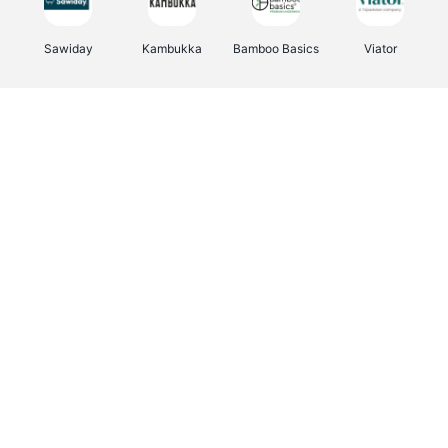
Sawiday
Kambukka
Bamboo Basics
Viator
Deurklinkenshop
Samsonite
Vertbaudet
OTTO Office
Energie.be
Joybuy
Groepen.be
Name It
Albelli.be
Borgerhoff & Lamberigts
Myprotein
JBL