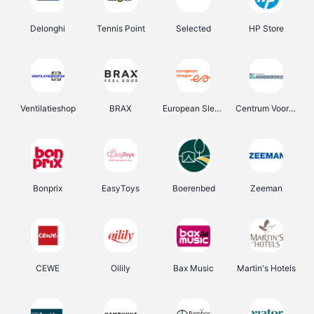
Delonghi
Tennis Point
Selected
HP Store
Ventilatieshop
BRAX
European Sleeper
Centrum Voor Avondonderwijs
Bonprix
EasyToys
Boerenbed
Zeeman
CEWE
Oilily
Bax Music
Martin's Hotels