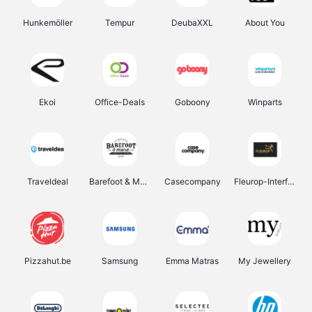
Hunkemöller
Tempur
DeubaXXL
About You
Ekoi
Office-Deals
Goboony
Winparts
Traveldeal
Barefoot & More
Casecompany
Fleurop-Interflora
Pizzahut.be
Samsung
Emma Matras
My Jewellery