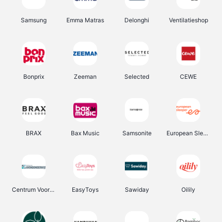
Samsung
Emma Matras
Delonghi
Ventilatieshop
Bonprix
Zeeman
Selected
CEWE
BRAX
Bax Music
Samsonite
European Sleeper
Centrum Voor Avondonderwijs
EasyToys
Sawiday
Oilily