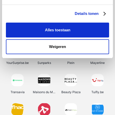
SupraBazar
Shein
Bergfreunde
Smartwatchbanden
Details tonen
Alles toestaan
Manutan
Pazzox
Wijnbeurs.be
HBM Machines
Weigeren
YourSurprise.be
Sunparks
Plein
Mayerline
Transavia
Maisons du Monde
Beauty Plaza
Tuifly.be