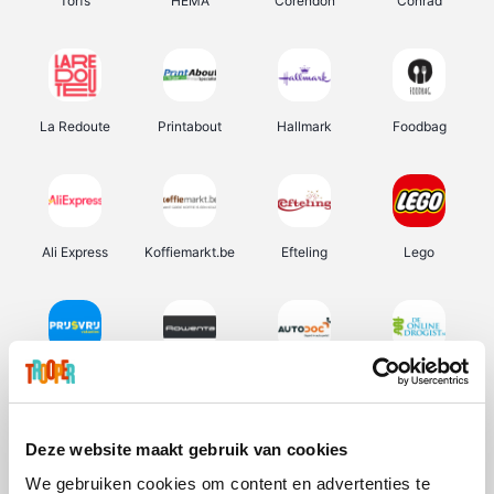
Torfs
HEMA
Corendon
Conrad
La Redoute
Printabout
Hallmark
Foodbag
Ali Express
Koffiemarkt.be
Efteling
Lego
Prijsvrij
Rowenta
Autodoc
De Online Drogist
Deze website maakt gebruik van cookies
We gebruiken cookies om content en advertenties te