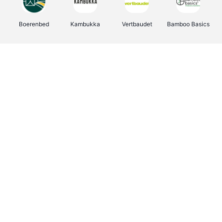
Boerenbed
Kambukka
Vertbaudet
Bamboo Basics
Viator
Deurklinkenshop
Joybuy
OTTO Office
Energie.be
Groepen.be
Name It
Shop like you Give A Damn
Expedia.be
Borgerhoff & Lamberigts
Myprotein
Albelli.be