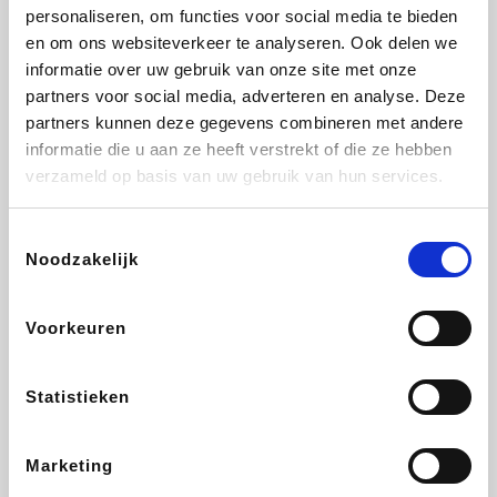
Vidaxl
Lampenlicht.be
Adidas
Hotels.com
personaliseren, om functies voor social media te bieden
en om ons websiteverkeer te analyseren. Ook delen we
informatie over uw gebruik van onze site met onze
partners voor social media, adverteren en analyse. Deze
partners kunnen deze gegevens combineren met andere
Plopsa
DectDirect
Medpets.be
All Accor
informatie die u aan ze heeft verstrekt of die ze hebben
verzameld op basis van uw gebruik van hun services.
Toestemmingsselectie
Noodzakelijk
Brussels Airlines
Wondr.Care
Wijnvoordeel.be
Disneyland Paris
Voorkeuren
ZEB
EuroGifts
Ibood
Get Your Guide
Statistieken
Marketing