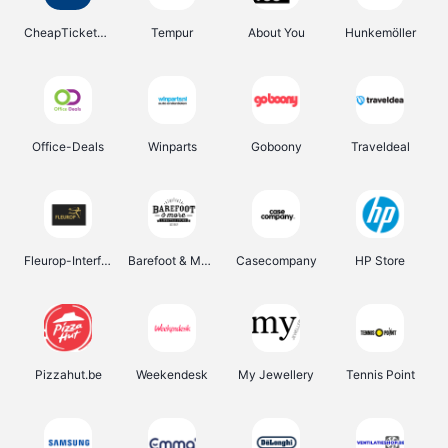
CheapTickets.be
Tempur
About You
Hunkemöller
Office-Deals
Winparts
Goboony
Traveldeal
Fleurop-Interflora
Barefoot & More
Casecompany
HP Store
Pizzahut.be
Weekendesk
My Jewellery
Tennis Point