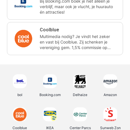
Bij Booking.com boek je niet alleen je
verblijf, maar ook je vlucht, je huurauto
én attracties!
Coolblue
Multimedia nodig? Je vindt het zeker
en vast bij Coolblue. Zij schenken je
vereniging gem. 1,5% commissie op
jouw aankoop.
bol
Booking.com
Delhaize
Amazon
Coolblue
IKEA
Center Parcs
Sunweb Zon