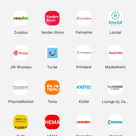
Zooplus
Vanden Borre
Farmaline
Landal
JM-Bruneau
Tui.be
Printdeal
MediaMarkt
PharmaMarket
Temu
Krefel
Lounge by Zalando