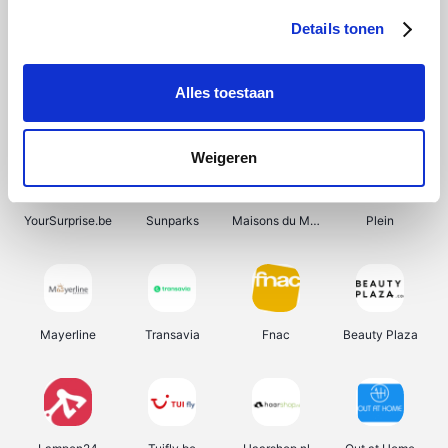
Details tonen
Alles toestaan
Manutan
Get Your Guide
Wijnbeurs.be
HBM Machines
Weigeren
YourSurprise.be
Sunparks
Maisons du Monde
Plein
Mayerline
Transavia
Fnac
Beauty Plaza