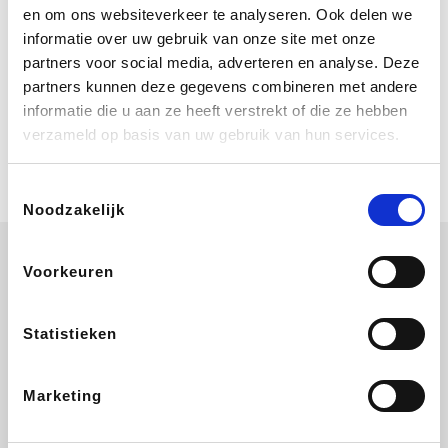
Bij Booking.com boek je niet alleen je
en om ons websiteverkeer te analyseren. Ook delen we
verblijf, maar ook je vlucht, je huurauto
informatie over uw gebruik van onze site met onze
én attracties!
partners voor social media, adverteren en analyse. Deze
partners kunnen deze gegevens combineren met andere
Coolblue
informatie die u aan ze heeft verstrekt of die ze hebben
Multimedia nodig? Je vindt het zeker
verzameld op basis van uw gebruik van hun services.
en vast bij Coolblue. Zij schenken je
vereniging gem. 1,5% commissie op
jouw aankoop.
Toestemmingsselectie
Noodzakelijk
Voorkeuren
Wijnvoordeel.be
EuroGifts
Ibood
SupraBazar
Statistieken
Marketing
Shein
Bergfreunde
Pazzox
Smartwatchbanden