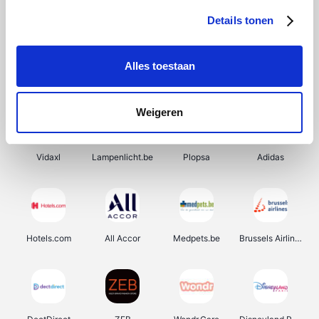
Details tonen
Alles toestaan
Prijsvrij
Rowenta
Autodoc
De Online Drogist
Weigeren
Vidaxl
Lampenlicht.be
Plopsa
Adidas
Hotels.com
All Accor
Medpets.be
Brussels Airlines