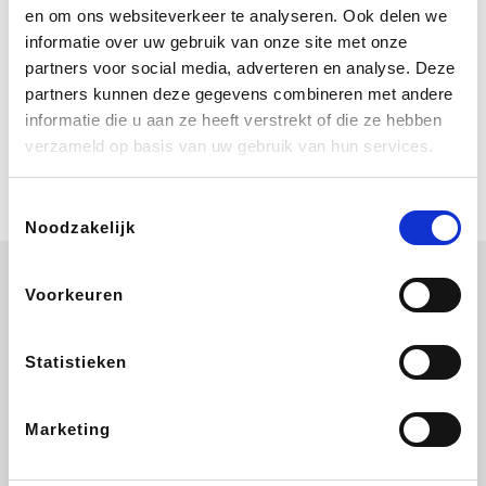
Bij Booking.com boek je niet alleen je
en om ons websiteverkeer te analyseren. Ook delen we
verblijf, maar ook je vlucht, je huurauto
informatie over uw gebruik van onze site met onze
én attracties!
partners voor social media, adverteren en analyse. Deze
partners kunnen deze gegevens combineren met andere
Coolblue
informatie die u aan ze heeft verstrekt of die ze hebben
Multimedia nodig? Je vindt het zeker
verzameld op basis van uw gebruik van hun services.
en vast bij Coolblue. Zij schenken je
vereniging gem. 1,5% commissie op
jouw aankoop.
Toestemmingsselectie
Noodzakelijk
Voorkeuren
La Redoute
Printabout
Efteling
Hallmark
Statistieken
Marketing
Ali Express
Foodbag
Koffiemarkt.be
Lego