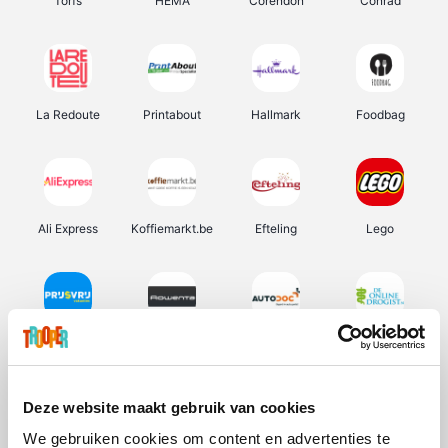
Torfs
HEMA
Corendon
Conrad
La Redoute
Printabout
Hallmark
Foodbag
Ali Express
Koffiemarkt.be
Efteling
Lego
Prijsvrij
Rowenta
Autodoc
De Online Drogist
Deze website maakt gebruik van cookies
We gebruiken cookies om content en advertenties te