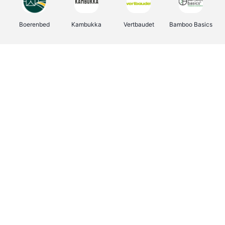
Boerenbed
Kambukka
Vertbaudet
Bamboo Basics
Viator
Deurklinkenshop
Joybuy
OTTO Office
Energie.be
Groepen.be
Name It
Shop like you Give A Damn
Expedia.be
Borgerhoff & Lamberigts
Myprotein
Albelli.be