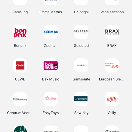
Samsung
Emma Matras
Delonghi
Ventilatieshop
Bonprix
Zeeman
Selected
BRAX
CEWE
Bax Music
Samsonite
European Sleeper
Centrum Voor Avondonderwijs
EasyToys
Sawiday
Oilily