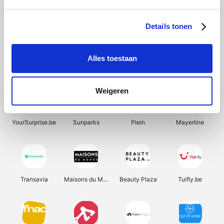
SupraBazar
Shein
Bergfreunde
Smartwatchbanden
Details tonen
Alles toestaan
Manutan
Pazzox
Wijnbeurs.be
HBM Machines
Weigeren
YourSurprise.be
Sunparks
Plein
Mayerline
Transavia
Maisons du Monde
Beauty Plaza
Tuifly.be