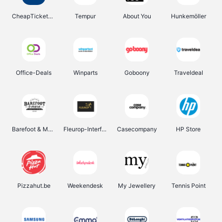
CheapTickets.be
Tempur
About You
Hunkemöller
Office-Deals
Winparts
Goboony
Traveldeal
Barefoot & More
Fleurop-Interflora
Casecompany
HP Store
Pizzahut.be
Weekendesk
My Jewellery
Tennis Point