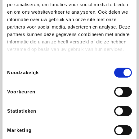
Vidaxl
Lampenlicht.be
Adidas
Hotels.com
personaliseren, om functies voor social media te bieden
en om ons websiteverkeer te analyseren. Ook delen we
informatie over uw gebruik van onze site met onze
partners voor social media, adverteren en analyse. Deze
partners kunnen deze gegevens combineren met andere
Plopsa
DectDirect
Medpets.be
All Accor
informatie die u aan ze heeft verstrekt of die ze hebben
verzameld op basis van uw gebruik van hun services.
Toestemmingsselectie
Noodzakelijk
Brussels Airlines
Wondr.Care
Wijnvoordeel.be
Disneyland Paris
Voorkeuren
EuroGifts
ZEB
Ibood
Get Your Guide
Statistieken
Marketing