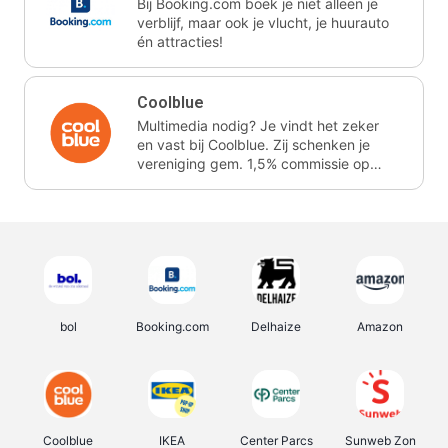
Bij Booking.com boek je niet alleen je
verblijf, maar ook je vlucht, je huurauto
én attracties!
Coolblue
Multimedia nodig? Je vindt het zeker
en vast bij Coolblue. Zij schenken je
vereniging gem. 1,5% commissie op
jouw aankoop.
bol
Booking.com
Delhaize
Amazon
Coolblue
IKEA
Center Parcs
Sunweb Zon