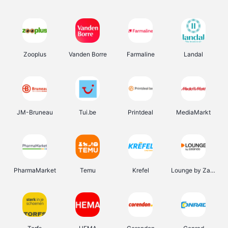
Zooplus
Vanden Borre
Farmaline
Landal
JM-Bruneau
Tui.be
Printdeal
MediaMarkt
PharmaMarket
Temu
Krefel
Lounge by Zalando