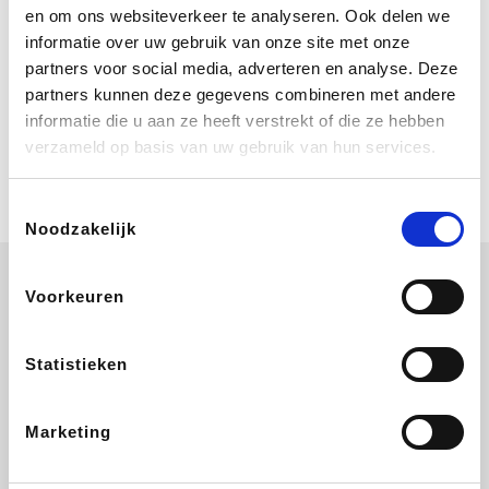
Geniet van eindeloze zomerdagen bij
en om ons websiteverkeer te analyseren. Ook delen we
Center Parcs. Boek nu je verblijf vanaf
informatie over uw gebruik van onze site met onze
€ 460 voor een 4 persoons Comfort
cottage voor 3 nachten. Ze schenken
partners voor social media, adverteren en analyse. Deze
je vereniging gem. 2,4% commissie.
partners kunnen deze gegevens combineren met andere
Coolblue
informatie die u aan ze heeft verstrekt of die ze hebben
Multimedia nodig? Je vindt het zeker
verzameld op basis van uw gebruik van hun services.
en vast bij Coolblue. Zij schenken je
vereniging gem. 1,5% commissie op
jouw aankoop.
Toestemmingsselectie
Noodzakelijk
Voorkeuren
EuroGifts
ZEB
Ibood
Get Your Guide
Statistieken
Marketing
Shein
Bergfreunde
SupraBazar
Smartwatchbanden