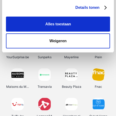
Details tonen
Alles toestaan
Manutan
Pazzox
Wijnbeurs.be
HBM Machines
Weigeren
YourSurprise.be
Sunparks
Mayerline
Plein
Maisons du Monde
Transavia
Beauty Plaza
Fnac