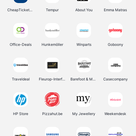
CheapTickets.be
Tempur
About You
Emma Matras
Office-Deals
Hunkemöller
Winparts
Goboony
Traveldeal
Fleurop-Interflora
Barefoot & More
Casecompany
HP Store
Pizzahut.be
My Jewellery
Weekendesk