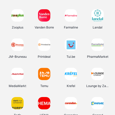
Zooplus
Vanden Borre
Farmaline
Landal
JM-Bruneau
Printdeal
Tui.be
PharmaMarket
MediaMarkt
Temu
Krefel
Lounge by Zalando