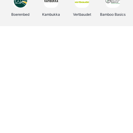
Boerenbed
Kambukka
Vertbaudet
Bamboo Basics
Viator
Deurklinkenshop
Joybuy
OTTO Office
Groepen.be
Shop like you Give A Damn
Expedia.be
Borgerhoff & Lamberigts
Myprotein
Albelli.be
Martin's Hotels
Name It