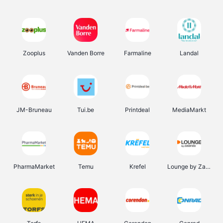
Zooplus
Vanden Borre
Farmaline
Landal
JM-Bruneau
Tui.be
Printdeal
MediaMarkt
PharmaMarket
Temu
Krefel
Lounge by Zalando