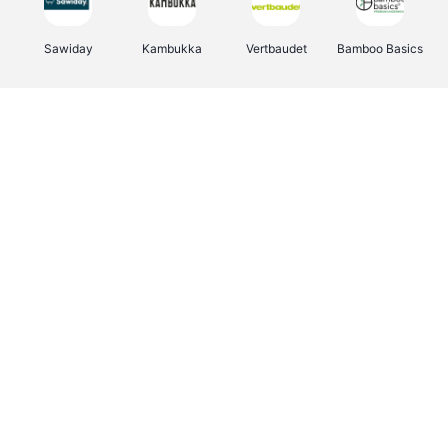
Sawiday
Kambukka
Vertbaudet
Bamboo Basics
Viator
Deurklinkenshop
Samsonite
OTTO Office
Energie.be
Groepen.be
Name It
Albelli.be
Joybuy
Borgerhoff & Lamberigts
Myprotein
JBL