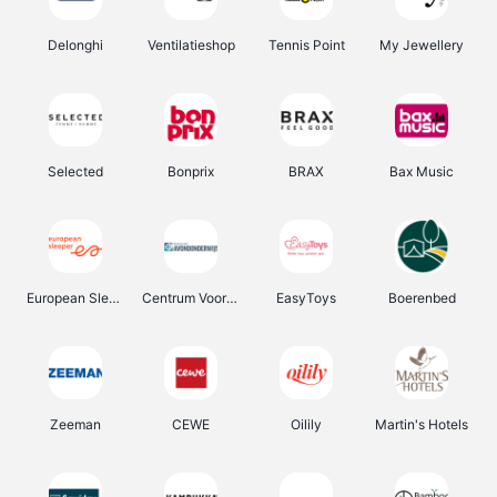
Delonghi
Ventilatieshop
Tennis Point
My Jewellery
Selected
Bonprix
BRAX
Bax Music
European Sleeper
Centrum Voor Avondonderwijs
EasyToys
Boerenbed
Zeeman
CEWE
Oilily
Martin's Hotels