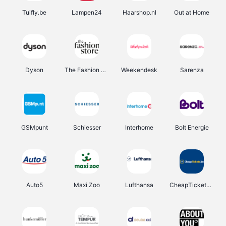
Tuifly.be
Lampen24
Haarshop.nl
Out at Home
Dyson
The Fashion Store
Weekendesk
Sarenza
GSMpunt
Schiesser
Interhome
Bolt Energie
Auto5
Maxi Zoo
Lufthansa
CheapTickets.be