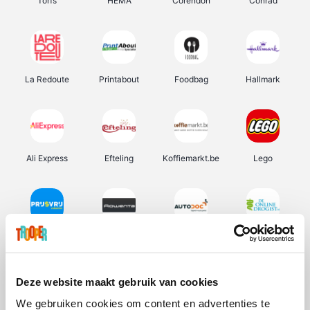
Torfs
HEMA
Corendon
Conrad
La Redoute
Printabout
Foodbag
Hallmark
Ali Express
Efteling
Koffiemarkt.be
Lego
Prijsvrij
Rowenta
Autodoc
De Online Drogist
Deze website maakt gebruik van cookies
We gebruiken cookies om content en advertenties te