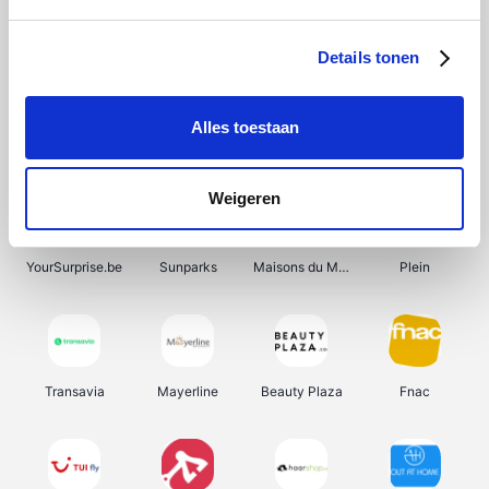
Shein
Get Your Guide
Bergfreunde
Pazzox
Details tonen
Alles toestaan
Smartwatchbanden
Manutan
Wijnbeurs.be
HBM Machines
Weigeren
YourSurprise.be
Sunparks
Maisons du Monde
Plein
Transavia
Mayerline
Beauty Plaza
Fnac