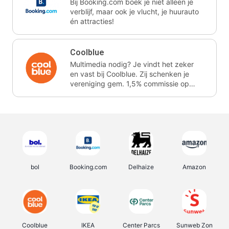
Bij Booking.com boek je niet alleen je
verblijf, maar ook je vlucht, je huurauto
én attracties!
Coolblue
Multimedia nodig? Je vindt het zeker
en vast bij Coolblue. Zij schenken je
vereniging gem. 1,5% commissie op
jouw aankoop.
bol
Booking.com
Delhaize
Amazon
Coolblue
IKEA
Center Parcs
Sunweb Zon