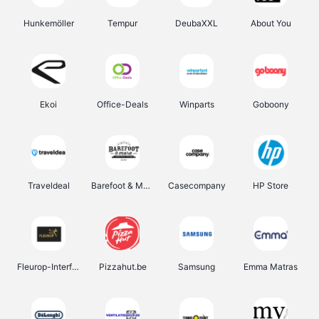
Hunkemöller
Tempur
DeubaXXL
About You
Ekoi
Office-Deals
Winparts
Goboony
Traveldeal
Barefoot & More
Casecompany
HP Store
Fleurop-Interflora
Pizzahut.be
Samsung
Emma Matras