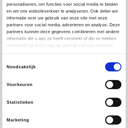
Vidaxl
Plopsa
Lampenlicht.be
Adidas
personaliseren, om functies voor social media te bieden
en om ons websiteverkeer te analyseren. Ook delen we
informatie over uw gebruik van onze site met onze
partners voor social media, adverteren en analyse. Deze
partners kunnen deze gegevens combineren met andere
Hotels.com
All Accor
Brussels Airlines
Medpets.be
informatie die u aan ze heeft verstrekt of die ze hebben
verzameld op basis van uw gebruik van hun services.
Toestemmingsselectie
Noodzakelijk
DectDirect
Wijnvoordeel.be
Wondr.Care
ZEB
Voorkeuren
Disneyland Paris
EuroGifts
Ibood
SupraBazar
Statistieken
Marketing