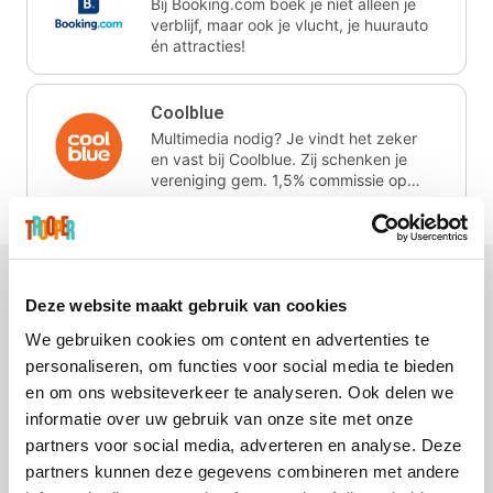
Bij Booking.com boek je niet alleen je
verblijf, maar ook je vlucht, je huurauto
én attracties!
Coolblue
Multimedia nodig? Je vindt het zeker
en vast bij Coolblue. Zij schenken je
vereniging gem. 1,5% commissie op
jouw aankoop.
Deze website maakt gebruik van cookies
We gebruiken cookies om content en advertenties te
Disneyland Paris
EuroGifts
Ibood
SupraBazar
personaliseren, om functies voor social media te bieden
en om ons websiteverkeer te analyseren. Ook delen we
informatie over uw gebruik van onze site met onze
partners voor social media, adverteren en analyse. Deze
partners kunnen deze gegevens combineren met andere
Shein
Get Your Guide
Bergfreunde
Pazzox