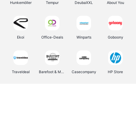
Hunkemöller
Tempur
DeubaXXL
About You
Ekoi
Office-Deals
Winparts
Goboony
Traveldeal
Barefoot & More
Casecompany
HP Store
Fleurop-Interflora
Pizzahut.be
Samsung
Emma Matras