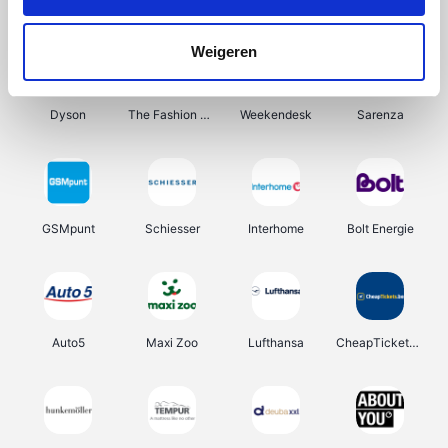
Tuifly.be
Lampen24
Haarshop.nl
Out at Home
Weigeren
Dyson
The Fashion Store
Weekendesk
Sarenza
GSMpunt
Schiesser
Interhome
Bolt Energie
Auto5
Maxi Zoo
Lufthansa
CheapTickets.be