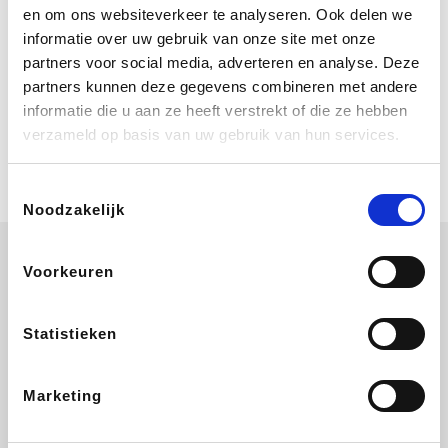
Bij Booking.com boek je niet alleen je
en om ons websiteverkeer te analyseren. Ook delen we
verblijf, maar ook je vlucht, je huurauto
informatie over uw gebruik van onze site met onze
én attracties!
partners voor social media, adverteren en analyse. Deze
partners kunnen deze gegevens combineren met andere
Coolblue
informatie die u aan ze heeft verstrekt of die ze hebben
Multimedia nodig? Je vindt het zeker
verzameld op basis van uw gebruik van hun services.
en vast bij Coolblue. Zij schenken je
vereniging gem. 1,5% commissie op
jouw aankoop.
Toestemmingsselectie
Noodzakelijk
Voorkeuren
Wijnvoordeel.be
EuroGifts
Ibood
SupraBazar
Statistieken
Marketing
Shein
Bergfreunde
Pazzox
Smartwatchbanden