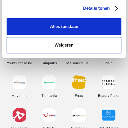
Details tonen
Alles toestaan
Manutan
Get Your Guide
Wijnbeurs.be
HBM Machines
Weigeren
YourSurprise.be
Sunparks
Maisons du Monde
Plein
Mayerline
Transavia
Fnac
Beauty Plaza