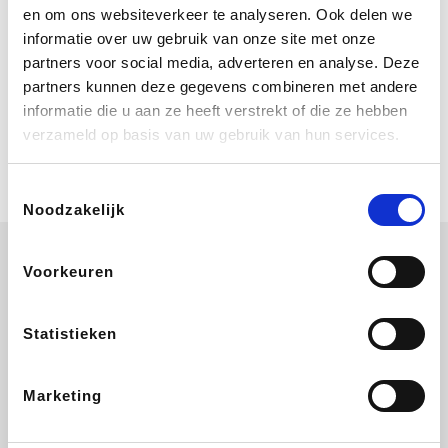
Bij Booking.com boek je niet alleen je
en om ons websiteverkeer te analyseren. Ook delen we
verblijf, maar ook je vlucht, je huurauto
informatie over uw gebruik van onze site met onze
én attracties!
partners voor social media, adverteren en analyse. Deze
partners kunnen deze gegevens combineren met andere
Coolblue
informatie die u aan ze heeft verstrekt of die ze hebben
Multimedia nodig? Je vindt het zeker
verzameld op basis van uw gebruik van hun services.
en vast bij Coolblue. Zij schenken je
vereniging gem. 1,5% commissie op
jouw aankoop.
Toestemmingsselectie
Noodzakelijk
Voorkeuren
Disneyland Paris
EuroGifts
Ibood
SupraBazar
Statistieken
Marketing
Shein
Get Your Guide
Bergfreunde
Pazzox