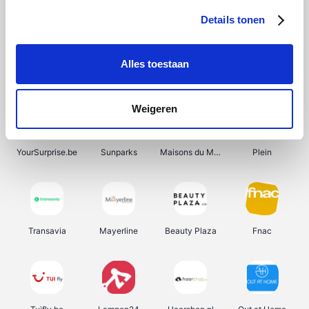
Details tonen
Alles toestaan
Smartwatchbanden
Manutan
Wijnbeurs.be
HBM Machines
Weigeren
YourSurprise.be
Sunparks
Maisons du Monde
Plein
Transavia
Mayerline
Beauty Plaza
Fnac