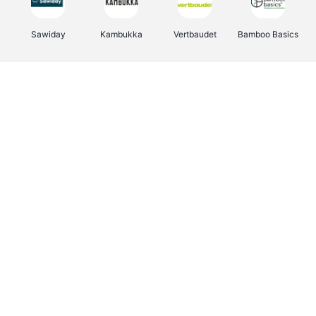
Sawiday
Kambukka
Vertbaudet
Bamboo Basics
Viator
Deurklinkenshop
Samsonite
OTTO Office
Energie.be
Groepen.be
Name It
Albelli.be
Joybuy
Borgerhoff & Lamberigts
Myprotein
JBL