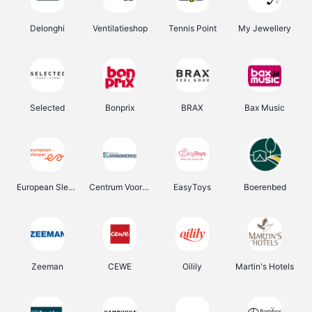
Delonghi
Ventilatieshop
Tennis Point
My Jewellery
Selected
Bonprix
BRAX
Bax Music
European Sleeper
Centrum Voor Avondonderwijs
EasyToys
Boerenbed
Zeeman
CEWE
Oilily
Martin's Hotels