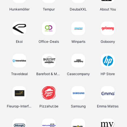
Hunkemöller
Tempur
DeubaXXL
About You
Ekoi
Office-Deals
Winparts
Goboony
Traveldeal
Barefoot & More
Casecompany
HP Store
Fleurop-Interflora
Pizzahut.be
Samsung
Emma Matras