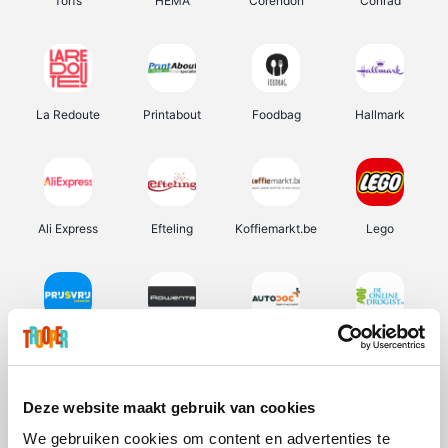
Torfs
HEMA
Corendon
Conrad
La Redoute
Printabout
Foodbag
Hallmark
Ali Express
Efteling
Koffiemarkt.be
Lego
Prijsvrij
Rowenta
Autodoc
De Online Drogist
Deze website maakt gebruik van cookies
We gebruiken cookies om content en advertenties te