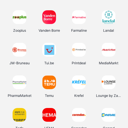
Zooplus
Vanden Borre
Farmaline
Landal
JM-Bruneau
Tui.be
Printdeal
MediaMarkt
PharmaMarket
Temu
Krefel
Lounge by Zalando