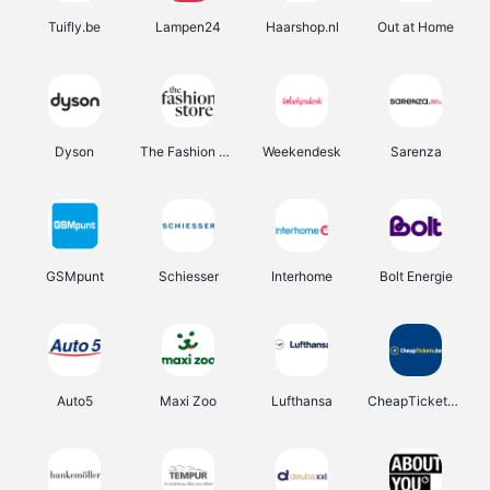
Tuifly.be
Lampen24
Haarshop.nl
Out at Home
Dyson
The Fashion Store
Weekendesk
Sarenza
GSMpunt
Schiesser
Interhome
Bolt Energie
Auto5
Maxi Zoo
Lufthansa
CheapTickets.be