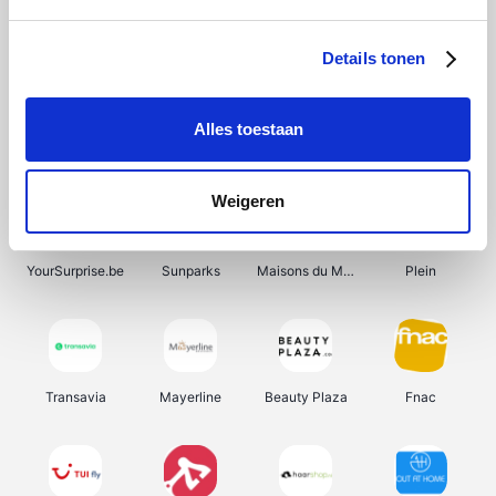
Shein
Get Your Guide
Bergfreunde
Pazzox
Details tonen
Alles toestaan
Smartwatchbanden
Manutan
Wijnbeurs.be
HBM Machines
Weigeren
YourSurprise.be
Sunparks
Maisons du Monde
Plein
Transavia
Mayerline
Beauty Plaza
Fnac