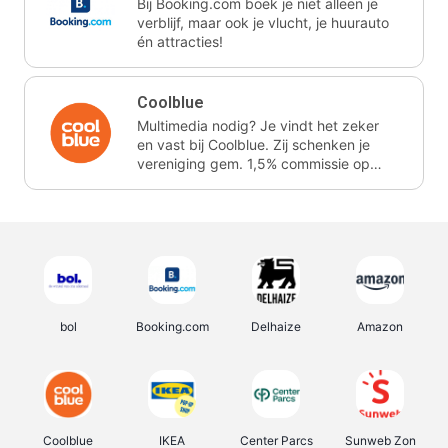
Bij Booking.com boek je niet alleen je
verblijf, maar ook je vlucht, je huurauto
én attracties!
Coolblue
Multimedia nodig? Je vindt het zeker
en vast bij Coolblue. Zij schenken je
vereniging gem. 1,5% commissie op
jouw aankoop.
bol
Booking.com
Delhaize
Amazon
Coolblue
IKEA
Center Parcs
Sunweb Zon