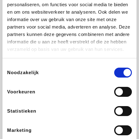
Vidaxl
Plopsa
Lampenlicht.be
Adidas
personaliseren, om functies voor social media te bieden
en om ons websiteverkeer te analyseren. Ook delen we
informatie over uw gebruik van onze site met onze
partners voor social media, adverteren en analyse. Deze
partners kunnen deze gegevens combineren met andere
Hotels.com
All Accor
Brussels Airlines
Medpets.be
informatie die u aan ze heeft verstrekt of die ze hebben
verzameld op basis van uw gebruik van hun services.
Toestemmingsselectie
Noodzakelijk
DectDirect
Wijnvoordeel.be
Wondr.Care
ZEB
Voorkeuren
Disneyland Paris
EuroGifts
Ibood
SupraBazar
Statistieken
Marketing