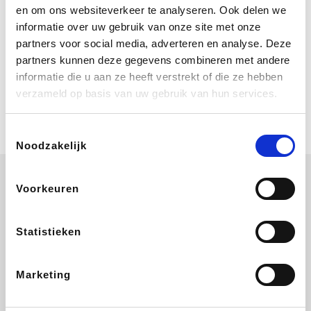
Bij Booking.com boek je niet alleen je
en om ons websiteverkeer te analyseren. Ook delen we
verblijf, maar ook je vlucht, je huurauto
informatie over uw gebruik van onze site met onze
én attracties!
partners voor social media, adverteren en analyse. Deze
partners kunnen deze gegevens combineren met andere
Coolblue
informatie die u aan ze heeft verstrekt of die ze hebben
Multimedia nodig? Je vindt het zeker
verzameld op basis van uw gebruik van hun services.
en vast bij Coolblue. Zij schenken je
vereniging gem. 1,5% commissie op
jouw aankoop.
Toestemmingsselectie
Noodzakelijk
Voorkeuren
Wijnvoordeel.be
EuroGifts
Ibood
SupraBazar
Statistieken
Marketing
Shein
Bergfreunde
Pazzox
Smartwatchbanden