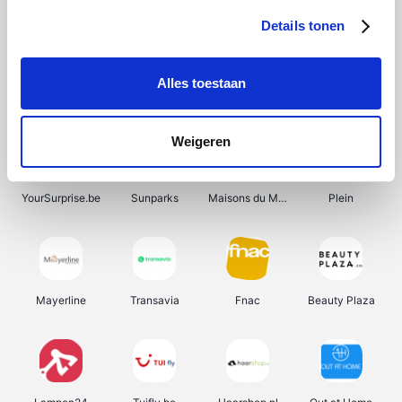
Details tonen
Alles toestaan
Manutan
Get Your Guide
Wijnbeurs.be
HBM Machines
Weigeren
YourSurprise.be
Sunparks
Maisons du Monde
Plein
Mayerline
Transavia
Fnac
Beauty Plaza