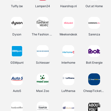
Tuifly.be
Lampen24
Haarshop.nl
Out at Home
Dyson
The Fashion Store
Weekendesk
Sarenza
GSMpunt
Schiesser
Interhome
Bolt Energie
Auto5
Maxi Zoo
Lufthansa
CheapTickets.be