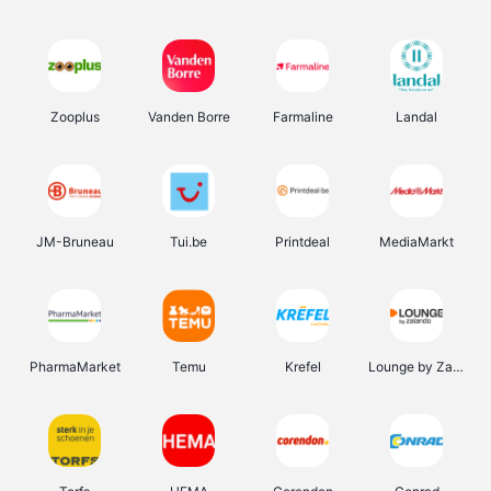
Zooplus
Vanden Borre
Farmaline
Landal
JM-Bruneau
Tui.be
Printdeal
MediaMarkt
PharmaMarket
Temu
Krefel
Lounge by Zalando