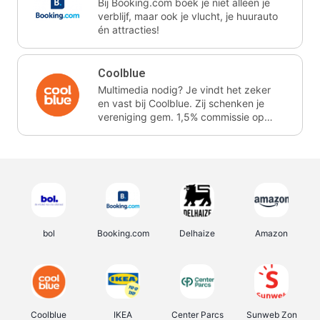
Bij Booking.com boek je niet alleen je
verblijf, maar ook je vlucht, je huurauto
én attracties!
Coolblue
Multimedia nodig? Je vindt het zeker
en vast bij Coolblue. Zij schenken je
vereniging gem. 1,5% commissie op
jouw aankoop.
bol
Booking.com
Delhaize
Amazon
Coolblue
IKEA
Center Parcs
Sunweb Zon