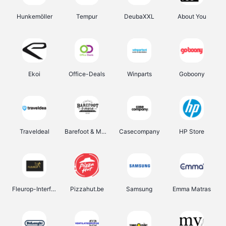
Hunkemöller
Tempur
DeubaXXL
About You
Ekoi
Office-Deals
Winparts
Goboony
Traveldeal
Barefoot & More
Casecompany
HP Store
Fleurop-Interflora
Pizzahut.be
Samsung
Emma Matras