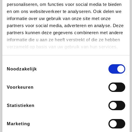
Vidaxl
Plopsa
Lampenlicht.be
Adidas
personaliseren, om functies voor social media te bieden
en om ons websiteverkeer te analyseren. Ook delen we
informatie over uw gebruik van onze site met onze
partners voor social media, adverteren en analyse. Deze
partners kunnen deze gegevens combineren met andere
Hotels.com
All Accor
Brussels Airlines
Medpets.be
informatie die u aan ze heeft verstrekt of die ze hebben
verzameld op basis van uw gebruik van hun services.
Toestemmingsselectie
Noodzakelijk
DectDirect
Wijnvoordeel.be
Wondr.Care
ZEB
Voorkeuren
Disneyland Paris
EuroGifts
Ibood
SupraBazar
Statistieken
Marketing