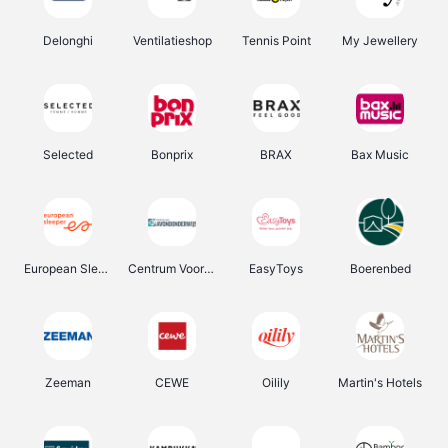
Delonghi
Ventilatieshop
Tennis Point
My Jewellery
Selected
Bonprix
BRAX
Bax Music
European Sleeper
Centrum Voor Avondonderwijs
EasyToys
Boerenbed
Zeeman
CEWE
Oilily
Martin's Hotels