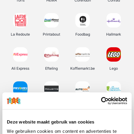
Torfs
HEMA
Corendon
Conrad
La Redoute
Printabout
Foodbag
Hallmark
Ali Express
Efteling
Koffiemarkt.be
Lego
Prijsvrij
Rowenta
Autodoc
De Online Drogist
Deze website maakt gebruik van cookies
We gebruiken cookies om content en advertenties te