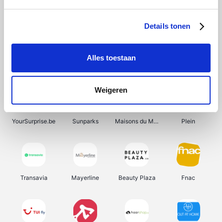
Shein
Get Your Guide
Bergfreunde
Pazzox
Details tonen
Alles toestaan
Smartwatchbanden
Manutan
Wijnbeurs.be
HBM Machines
Weigeren
YourSurprise.be
Sunparks
Maisons du Monde
Plein
Transavia
Mayerline
Beauty Plaza
Fnac