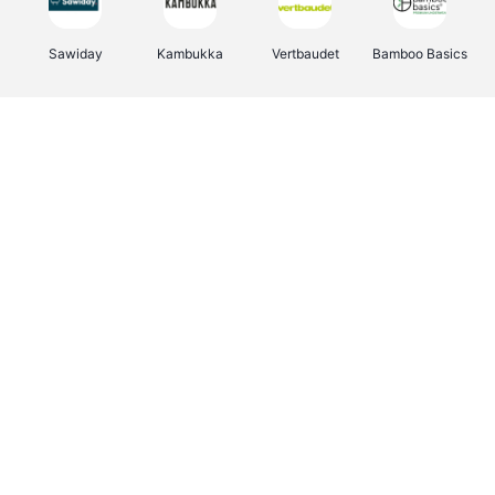
Sawiday
Kambukka
Vertbaudet
Bamboo Basics
Viator
Deurklinkenshop
Samsonite
OTTO Office
Energie.be
Groepen.be
Name It
Albelli.be
Joybuy
Borgerhoff & Lamberigts
Myprotein
JBL