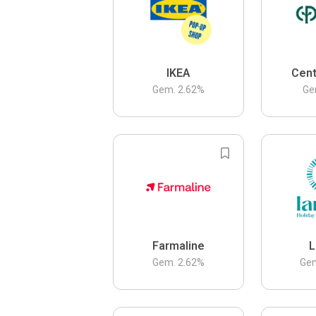
IKEA
Cent
Gem.
2.62
%
Ge
Farmaline
L
Gem.
2.62
%
Ge