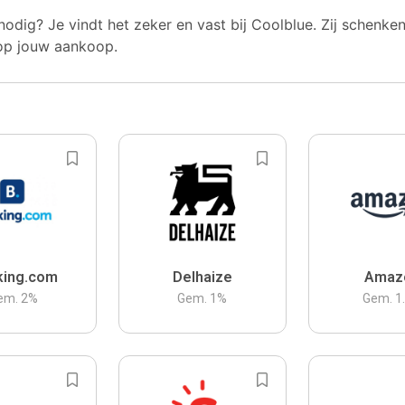
nodig? Je vindt het zeker en vast bij Coolblue. Zij schenke
op jouw aankoop.
king.com
Delhaize
Amaz
em.
2
%
Gem.
1
%
Gem.
1