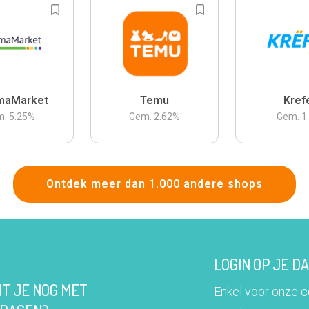
maMarket
Temu
Kref
m.
5.25
%
Gem.
2.62
%
Gem.
1
Ontdek meer dan 1.000 andere shops
LOGIN OP JE 
IT JE NOG MET
Enkel voor onze 