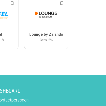
el
Lounge by Zalando
.1
%
Gem.
2
%
DASHBOARD
contactpersonen