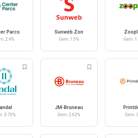
er Parcs
Sunweb Zon
Zoopl
m.
2.4
%
Gem.
1.5
%
Gem.
1
andal
JM-Bruneau
Printd
m.
3.75
%
Gem.
2.62
%
Gem.