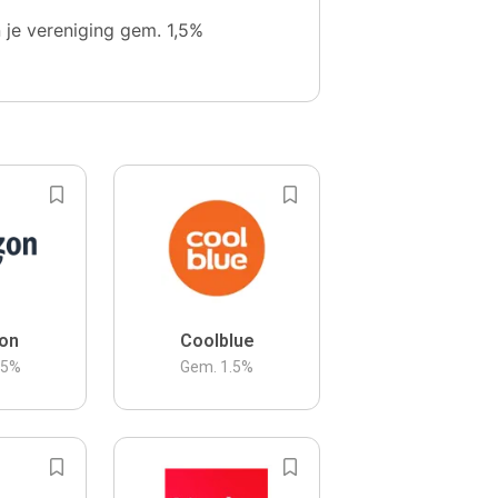
n je vereniging gem. 1,5%
on
Coolblue
.5
%
Gem.
1.5
%