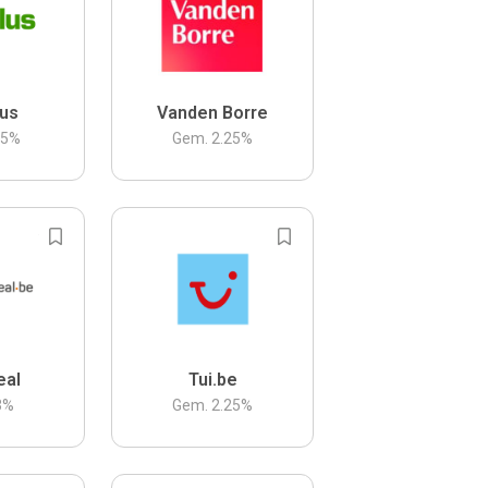
us
Vanden Borre
.5
%
Gem.
2.25
%
eal
Tui.be
3
%
Gem.
2.25
%