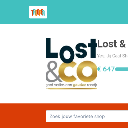
Lost &
Yes, Jij Gaat S
€ 647