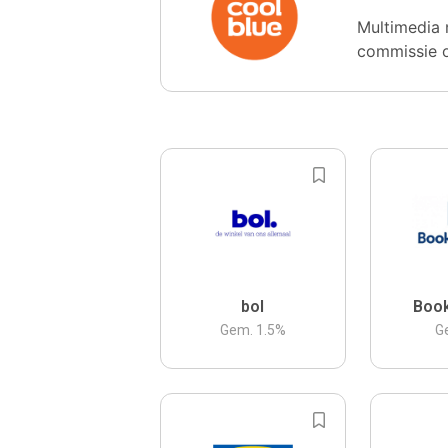
Multimedia 
commissie 
bol
Boo
Gem.
1.5
%
G