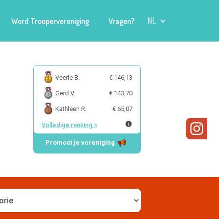
NL
Word Troopervereniging
Vragen?
Veerle B.
€ 146,13
Gerd V.
€ 143,70
Kathleen R.
€ 65,07
Volledige ranking
>
Promoot je vereniging