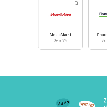
MediaMarkt
Phar
Gem.
3
%
Ge
Z