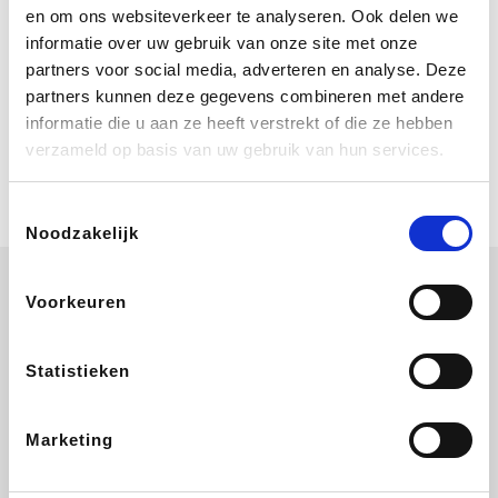
Bij Booking.com boek je niet alleen je
en om ons websiteverkeer te analyseren. Ook delen we
verblijf, maar ook je vlucht, je huurauto
informatie over uw gebruik van onze site met onze
én attracties!
partners voor social media, adverteren en analyse. Deze
partners kunnen deze gegevens combineren met andere
Coolblue
informatie die u aan ze heeft verstrekt of die ze hebben
Multimedia nodig? Je vindt het zeker
verzameld op basis van uw gebruik van hun services.
en vast bij Coolblue. Zij schenken je
vereniging gem. 1,5% commissie op
jouw aankoop.
Toestemmingsselectie
Noodzakelijk
Voorkeuren
Disneyland Paris
EuroGifts
Ibood
SupraBazar
Statistieken
Marketing
Shein
Get Your Guide
Bergfreunde
Pazzox