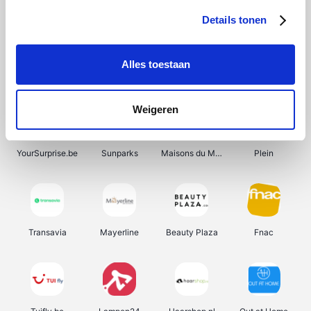
Details tonen
Alles toestaan
Smartwatchbanden
Manutan
Wijnbeurs.be
HBM Machines
Weigeren
YourSurprise.be
Sunparks
Maisons du Monde
Plein
Transavia
Mayerline
Beauty Plaza
Fnac