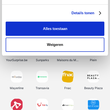
Shein
Bergfreunde
Pazzox
Smartwatchbanden
Details tonen
Alles toestaan
Manutan
Get Your Guide
Wijnbeurs.be
HBM Machines
Weigeren
YourSurprise.be
Sunparks
Maisons du Monde
Plein
Mayerline
Transavia
Fnac
Beauty Plaza