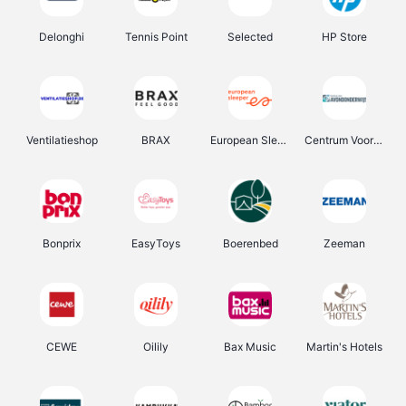
Delonghi
Tennis Point
Selected
HP Store
Ventilatieshop
BRAX
European Sleeper
Centrum Voor Avondonderwijs
Bonprix
EasyToys
Boerenbed
Zeeman
CEWE
Oilily
Bax Music
Martin's Hotels