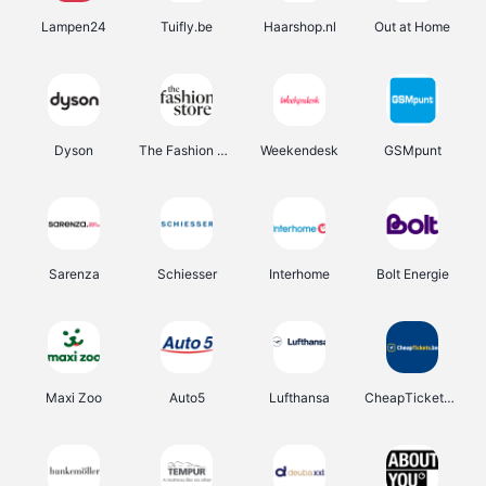
Lampen24
Tuifly.be
Haarshop.nl
Out at Home
Dyson
The Fashion Store
Weekendesk
GSMpunt
Sarenza
Schiesser
Interhome
Bolt Energie
Maxi Zoo
Auto5
Lufthansa
CheapTickets.be