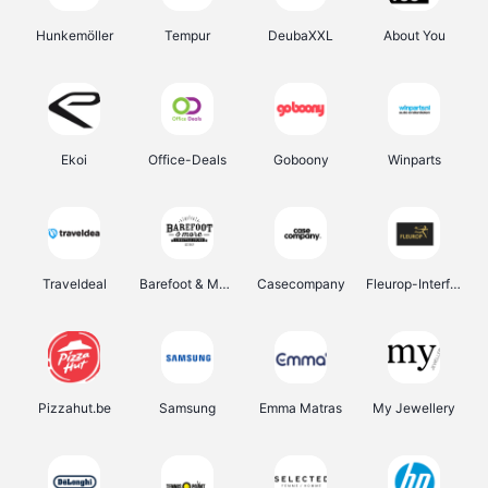
Hunkemöller
Tempur
DeubaXXL
About You
Ekoi
Office-Deals
Goboony
Winparts
Traveldeal
Barefoot & More
Casecompany
Fleurop-Interflora
Pizzahut.be
Samsung
Emma Matras
My Jewellery