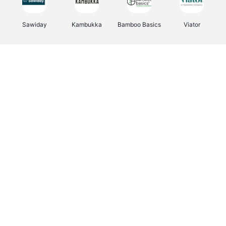
Sawiday
Kambukka
Bamboo Basics
Viator
Deurklinkenshop
Samsonite
Vertbaudet
OTTO Office
Energie.be
Joybuy
Groepen.be
Name It
Albelli.be
Borgerhoff & Lamberigts
Myprotein
JBL