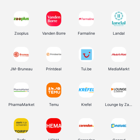
Zooplus
Vanden Borre
Farmaline
Landal
JM-Bruneau
Printdeal
Tui.be
MediaMarkt
PharmaMarket
Temu
Krefel
Lounge by Zalando