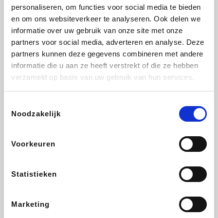
Vidaxl
Lampenlicht.be
Plopsa
Adidas
personaliseren, om functies voor social media te bieden
en om ons websiteverkeer te analyseren. Ook delen we
informatie over uw gebruik van onze site met onze
partners voor social media, adverteren en analyse. Deze
partners kunnen deze gegevens combineren met andere
Hotels.com
All Accor
Medpets.be
Brussels Airlines
informatie die u aan ze heeft verstrekt of die ze hebben
verzameld op basis van uw gebruik van hun services.
Toestemmingsselectie
Noodzakelijk
DectDirect
ZEB
Wondr.Care
Disneyland Paris
Voorkeuren
Wijnvoordeel.be
EuroGifts
Ibood
SupraBazar
Statistieken
Marketing