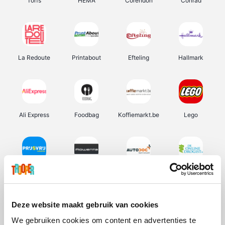
Torfs
HEMA
Corendon
Conrad
La Redoute
Printabout
Efteling
Hallmark
Ali Express
Foodbag
Koffiemarkt.be
Lego
Prijsvrij
Rowenta
Autodoc
De Online Drogist
Deze website maakt gebruik van cookies
We gebruiken cookies om content en advertenties te