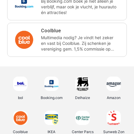
Bij Booking.com boek je niet alleen je
verblijf, maar ook je vlucht, je huurauto
én attracties!
Coolblue
Multimedia nodig? Je vindt het zeker
en vast bij Coolblue. Zij schenken je
vereniging gem. 1,5% commissie op
jouw aankoop.
bol
Booking.com
Delhaize
Amazon
Coolblue
IKEA
Center Parcs
Sunweb Zon